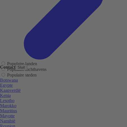
Populaire landen
Contact
Sluit
Populaire luchthavens
Populaire steden
Botswana
Egypte
Kaapverdië
Kenia
Lesotho
Marokko
Mauritius
Mayotte
Namibië
Reunion