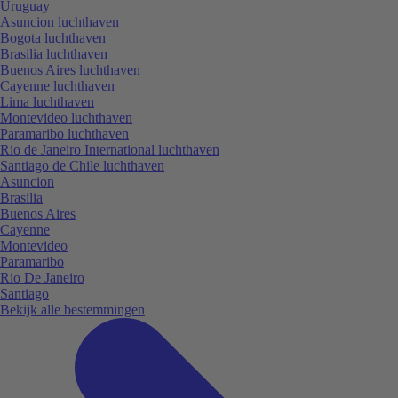
Uruguay
Asuncion luchthaven
Bogota luchthaven
Brasilia luchthaven
Buenos Aires luchthaven
Cayenne luchthaven
Lima luchthaven
Montevideo luchthaven
Paramaribo luchthaven
Rio de Janeiro International luchthaven
Santiago de Chile luchthaven
Asuncion
Brasilia
Buenos Aires
Cayenne
Montevideo
Paramaribo
Rio De Janeiro
Santiago
Bekijk alle bestemmingen