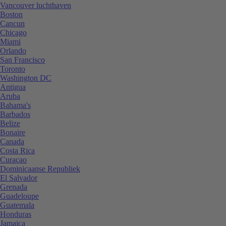
Vancouver luchthaven
Boston
Cancun
Chicago
Miami
Orlando
San Francisco
Toronto
Washington DC
Antigua
Aruba
Bahama's
Barbados
Belize
Bonaire
Canada
Costa Rica
Curaçao
Dominicaanse Republiek
El Salvador
Grenada
Guadeloupe
Guatemala
Honduras
Jamaica