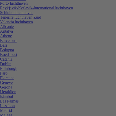
Porto luchthaven
Reykjavik-Keflavik-International luchthaven
Schiphol luchthaven
Tenerife luchthaven Zuid
Valencia luchthaven
Alicante
Antalya
Athene
Barcelona
Bari
Bologna
Boedapest
Catania
Dublin
Edinburgh
Faro
Florence
Geneve
Gerona
Heraklion
Istanbul
Las Palmas
Lissabon
Madrid
Malaga