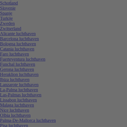
Schotland
Slovenie
Spanje
Turkije
Zweden
Zwitserland
Alicante luchthaven
Barcelona luchthaven
Bologna luchthaven
Catania luchthaven
Faro luchthaven
Fuerteventura luchthaven
Funchal luchthaven
Gerona luchthaven
Heraklion luchthaven
Ibiza luchthaven
Lanzarote luchthaven
La-Palma luchthaven
Las-Palmas luchthaven
Lissabon luchthaven
Malaga luchthaven
Nice luchthaven
Olbia luchthaven
Palma-De-Mallorca luchthaven
Pisa luchthaven