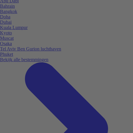
Abu Dabi
Bahrain
Bangkok
Doha
Dubai
Kuala Lumpur
Kyoto
Muscat
Osaka
Tel Aviv Ben Gurion luchthaven
Phuket
Bekijk alle bestemmingen