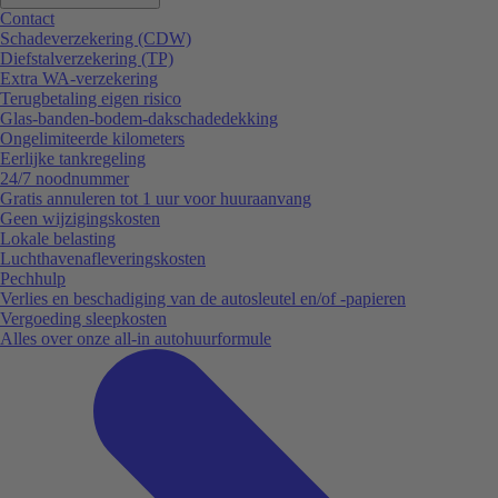
Contact
Schadeverzekering (CDW)
Diefstalverzekering (TP)
Extra WA-verzekering
Terugbetaling eigen risico
Glas-banden-bodem-dakschadedekking
Ongelimiteerde kilometers
Eerlijke tankregeling
24/7 noodnummer
Gratis annuleren tot 1 uur voor huuraanvang
Geen wijzigingskosten
Lokale belasting
Luchthavenafleveringskosten
Pechhulp
Verlies en beschadiging van de autosleutel en/of -papieren
Vergoeding sleepkosten
Alles over onze all-in autohuurformule