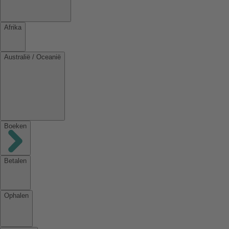
Afrika
Australië / Oceanië
Boeken
Betalen
Ophalen