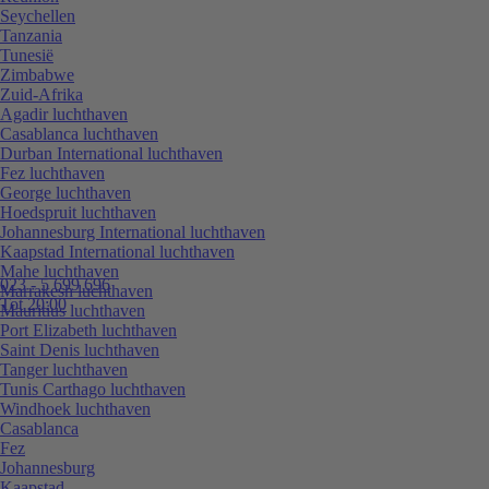
Seychellen
Tanzania
Tunesië
Zimbabwe
Zuid-Afrika
Agadir luchthaven
Casablanca luchthaven
Durban International luchthaven
Fez luchthaven
George luchthaven
Hoedspruit luchthaven
Johannesburg International luchthaven
Kaapstad International luchthaven
Mahe luchthaven
023 - 5 699 696
Marrakesh luchthaven
Tot 20:00
Mauritius luchthaven
Port Elizabeth luchthaven
Saint Denis luchthaven
Tanger luchthaven
Tunis Carthago luchthaven
Windhoek luchthaven
Casablanca
Fez
Johannesburg
Kaapstad