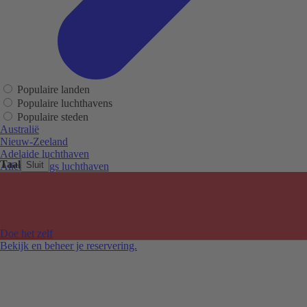
Populaire landen
Populaire luchthavens
Populaire steden
Australië
Nieuw-Zeeland
Adelaide luchthaven
Taal
Sluit
Alice Springs luchthaven
Auckland luchthaven
Cairns luchthaven
Christchurch luchthaven
Hobart luchthaven
Melbourne Tullamarine luchthaven
Doe het zelf
Perth luchthaven
Bekijk en beheer je reservering.
Sydney luchthaven
Auckland
Christchurch
Melbourne
Newcastle