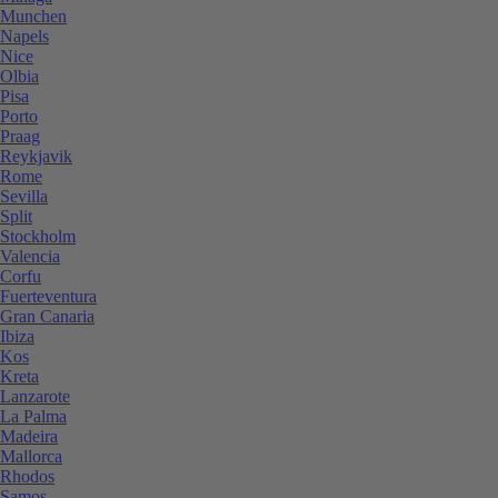
Munchen
Napels
Nice
Olbia
Pisa
Porto
Praag
Reykjavik
Rome
Sevilla
Split
Stockholm
Valencia
Corfu
Fuerteventura
Gran Canaria
Ibiza
Kos
Kreta
Lanzarote
La Palma
Madeira
Mallorca
Rhodos
Samos