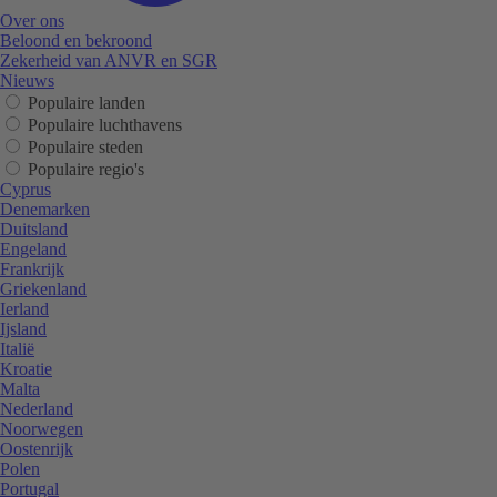
Over ons
Beloond en bekroond
Zekerheid van ANVR en SGR
Nieuws
Populaire landen
Populaire luchthavens
Populaire steden
Populaire regio's
Cyprus
Denemarken
Duitsland
Engeland
Frankrijk
Griekenland
Ierland
Ijsland
Italië
Kroatie
Malta
Nederland
Noorwegen
Oostenrijk
Polen
Portugal