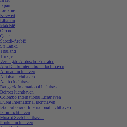
Israël
Japan
Jordanië
Koeweit
Libanon
Maleisië
Oman
Qatar
Saoedi-Arabië
Sri Lanka
Thailand
Turkije
Verenigde Arabische Emiraten
Abu Dhabi International luchthaven
Amman luchthaven
Antalya luchthaven
Aqaba luchthaven
Bangkok International luchthaven
Beiroet luchthaven
Colombo International luchthaven
Dubai International luchthaven
Istanbul Grand International luchthaven
Izmir luchthaven
Muscat Seeb luchthaven
Phuket luchthaven