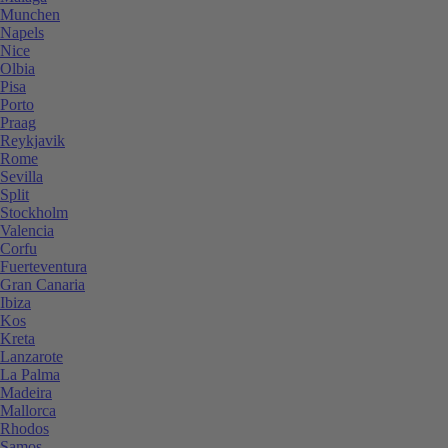
Munchen
Napels
Nice
Olbia
Pisa
Porto
Praag
Reykjavik
Rome
Sevilla
Split
Stockholm
Valencia
Corfu
Fuerteventura
Gran Canaria
Ibiza
Kos
Kreta
Lanzarote
La Palma
Madeira
Mallorca
Rhodos
Samos