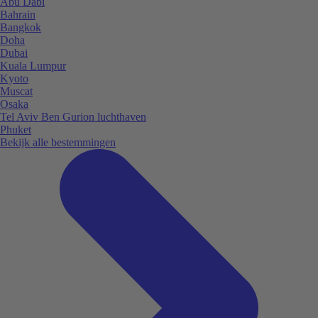
Abu Dabi
Bahrain
Bangkok
Doha
Dubai
Kuala Lumpur
Kyoto
Muscat
Osaka
Tel Aviv Ben Gurion luchthaven
Phuket
Bekijk alle bestemmingen