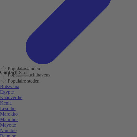
Populaire landen
Contact
Sluit
Populaire luchthavens
Populaire steden
Botswana
Egypte
Kaapverdië
Kenia
Lesotho
Marokko
Mauritius
Mayotte
Namibië
Reunion