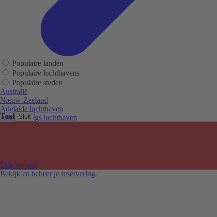
Populaire landen
Populaire luchthavens
Populaire steden
Australië
Nieuw-Zeeland
Adelaide luchthaven
Taal
Sluit
Alice Springs luchthaven
Auckland luchthaven
Cairns luchthaven
Christchurch luchthaven
Hobart luchthaven
Melbourne Tullamarine luchthaven
Doe het zelf
Perth luchthaven
Bekijk en beheer je reservering.
Sydney luchthaven
Auckland
Christchurch
Melbourne
Newcastle