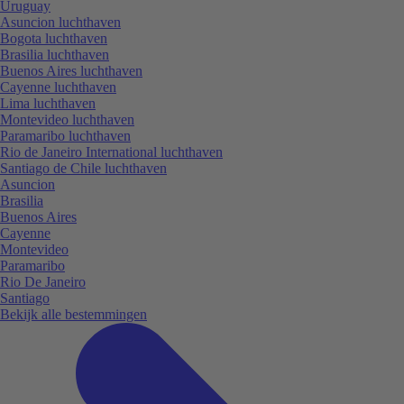
Uruguay
Asuncion luchthaven
Bogota luchthaven
Brasilia luchthaven
Buenos Aires luchthaven
Cayenne luchthaven
Lima luchthaven
Montevideo luchthaven
Paramaribo luchthaven
Rio de Janeiro International luchthaven
Santiago de Chile luchthaven
Asuncion
Brasilia
Buenos Aires
Cayenne
Montevideo
Paramaribo
Rio De Janeiro
Santiago
Bekijk alle bestemmingen