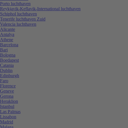
Porto luchthaven
Reykjavik-Keflavik-International luchthaven
Schiphol luchthaven
Tenerife luchthaven Zuid
Valencia luchthaven
Alicante
Antalya
Athene
Barcelona
Bari
Bologna
Boedapest
Catania
Dublin
Edinburgh
Faro
Florence
Geneve
Gerona
Heraklion
Istanbul
Las Palmas
Lissabon
Madrid
Malaga