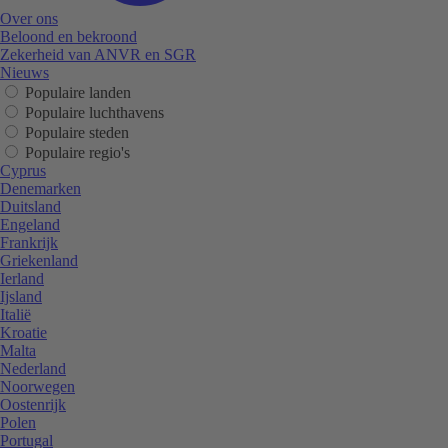
Over ons
Beloond en bekroond
Zekerheid van ANVR en SGR
Nieuws
Populaire landen
Populaire luchthavens
Populaire steden
Populaire regio's
Cyprus
Denemarken
Duitsland
Engeland
Frankrijk
Griekenland
Ierland
Ijsland
Italië
Kroatie
Malta
Nederland
Noorwegen
Oostenrijk
Polen
Portugal