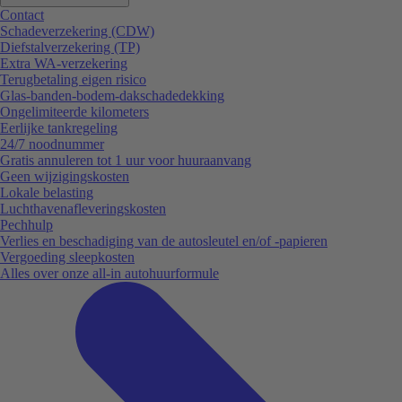
Contact
Schadeverzekering (CDW)
Diefstalverzekering (TP)
Extra WA-verzekering
Terugbetaling eigen risico
Glas-banden-bodem-dakschadedekking
Ongelimiteerde kilometers
Eerlijke tankregeling
24/7 noodnummer
Gratis annuleren tot 1 uur voor huuraanvang
Geen wijzigingskosten
Lokale belasting
Luchthavenafleveringskosten
Pechhulp
Verlies en beschadiging van de autosleutel en/of -papieren
Vergoeding sleepkosten
Alles over onze all-in autohuurformule