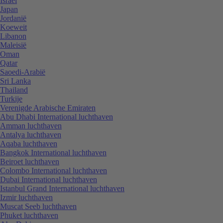
Israël
Japan
Jordanië
Koeweit
Libanon
Maleisië
Oman
Qatar
Saoedi-Arabië
Sri Lanka
Thailand
Turkije
Verenigde Arabische Emiraten
Abu Dhabi International luchthaven
Amman luchthaven
Antalya luchthaven
Aqaba luchthaven
Bangkok International luchthaven
Beiroet luchthaven
Colombo International luchthaven
Dubai International luchthaven
Istanbul Grand International luchthaven
Izmir luchthaven
Muscat Seeb luchthaven
Phuket luchthaven