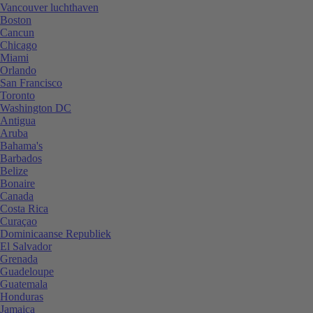
Vancouver luchthaven
Boston
Cancun
Chicago
Miami
Orlando
San Francisco
Toronto
Washington DC
Antigua
Aruba
Bahama's
Barbados
Belize
Bonaire
Canada
Costa Rica
Curaçao
Dominicaanse Republiek
El Salvador
Grenada
Guadeloupe
Guatemala
Honduras
Jamaica