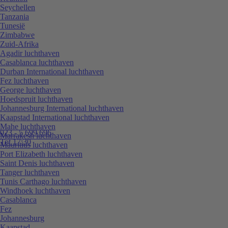
Seychellen
Tanzania
Tunesië
Zimbabwe
Zuid-Afrika
Agadir luchthaven
Casablanca luchthaven
Durban International luchthaven
Fez luchthaven
George luchthaven
Hoedspruit luchthaven
Johannesburg International luchthaven
Kaapstad International luchthaven
Mahe luchthaven
023 - 5 699 696
Marrakesh luchthaven
Tot 17:30
Mauritius luchthaven
Port Elizabeth luchthaven
Saint Denis luchthaven
Tanger luchthaven
Tunis Carthago luchthaven
Windhoek luchthaven
Casablanca
Fez
Johannesburg
Kaapstad