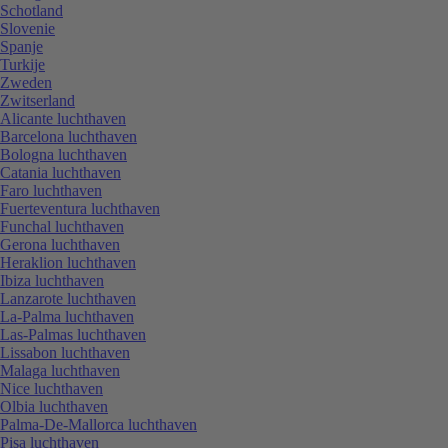
Schotland
Slovenie
Spanje
Turkije
Zweden
Zwitserland
Alicante luchthaven
Barcelona luchthaven
Bologna luchthaven
Catania luchthaven
Faro luchthaven
Fuerteventura luchthaven
Funchal luchthaven
Gerona luchthaven
Heraklion luchthaven
Ibiza luchthaven
Lanzarote luchthaven
La-Palma luchthaven
Las-Palmas luchthaven
Lissabon luchthaven
Malaga luchthaven
Nice luchthaven
Olbia luchthaven
Palma-De-Mallorca luchthaven
Pisa luchthaven