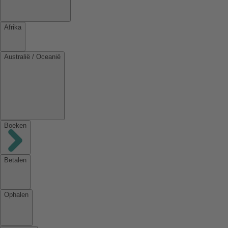
Afrika
Australië / Oceanië
Boeken
Betalen
Ophalen