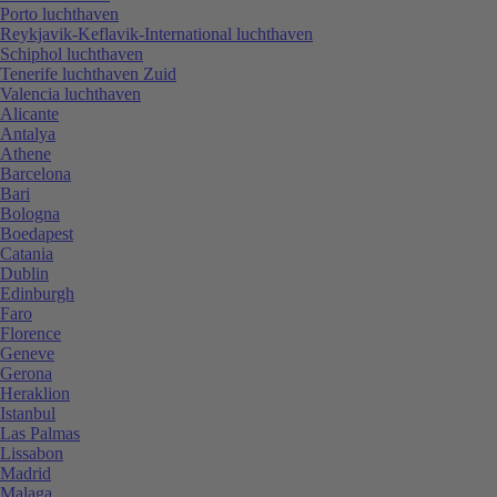
Porto luchthaven
Reykjavik-Keflavik-International luchthaven
Schiphol luchthaven
Tenerife luchthaven Zuid
Valencia luchthaven
Alicante
Antalya
Athene
Barcelona
Bari
Bologna
Boedapest
Catania
Dublin
Edinburgh
Faro
Florence
Geneve
Gerona
Heraklion
Istanbul
Las Palmas
Lissabon
Madrid
Malaga