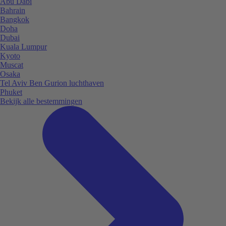
Abu Dabi
Bahrain
Bangkok
Doha
Dubai
Kuala Lumpur
Kyoto
Muscat
Osaka
Tel Aviv Ben Gurion luchthaven
Phuket
Bekijk alle bestemmingen