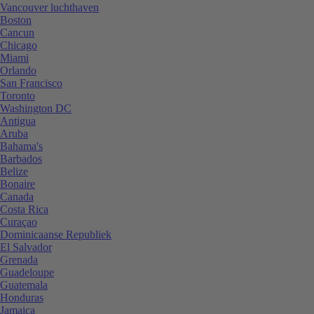
Vancouver luchthaven
Boston
Cancun
Chicago
Miami
Orlando
San Francisco
Toronto
Washington DC
Antigua
Aruba
Bahama's
Barbados
Belize
Bonaire
Canada
Costa Rica
Curaçao
Dominicaanse Republiek
El Salvador
Grenada
Guadeloupe
Guatemala
Honduras
Jamaica