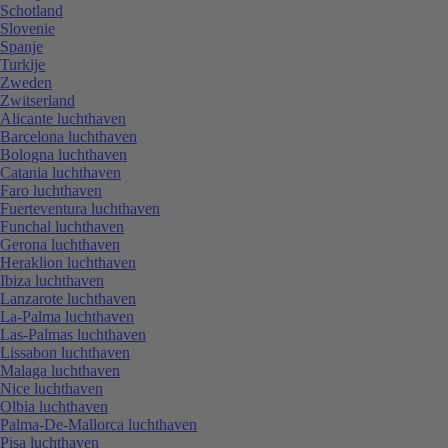
Schotland
Slovenie
Spanje
Turkije
Zweden
Zwitserland
Alicante luchthaven
Barcelona luchthaven
Bologna luchthaven
Catania luchthaven
Faro luchthaven
Fuerteventura luchthaven
Funchal luchthaven
Gerona luchthaven
Heraklion luchthaven
Ibiza luchthaven
Lanzarote luchthaven
La-Palma luchthaven
Las-Palmas luchthaven
Lissabon luchthaven
Malaga luchthaven
Nice luchthaven
Olbia luchthaven
Palma-De-Mallorca luchthaven
Pisa luchthaven