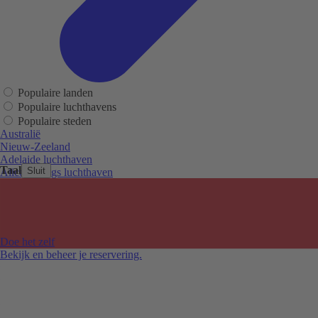
Populaire landen
Populaire luchthavens
Populaire steden
Australië
Nieuw-Zeeland
Adelaide luchthaven
Taal
Sluit
Alice Springs luchthaven
Auckland luchthaven
Cairns luchthaven
Christchurch luchthaven
Hobart luchthaven
Melbourne Tullamarine luchthaven
Doe het zelf
Perth luchthaven
Bekijk en beheer je reservering.
Sydney luchthaven
Auckland
Christchurch
Melbourne
Newcastle