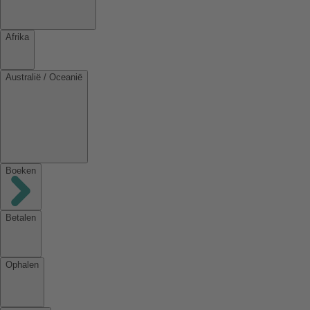
Afrika
Australië / Oceanië
Boeken
Betalen
Ophalen