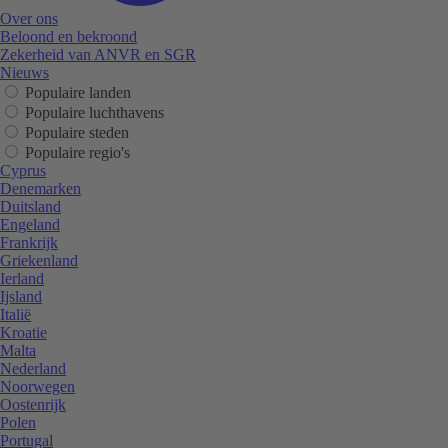
Over ons
Beloond en bekroond
Zekerheid van ANVR en SGR
Nieuws
Populaire landen
Populaire luchthavens
Populaire steden
Populaire regio's
Cyprus
Denemarken
Duitsland
Engeland
Frankrijk
Griekenland
Ierland
Ijsland
Italië
Kroatie
Malta
Nederland
Noorwegen
Oostenrijk
Polen
Portugal