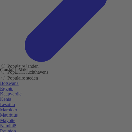
Populaire landen
Contact
Sluit
Populaire luchthavens
Populaire steden
Botswana
Egypte
Kaapverdië
Kenia
Lesotho
Marokko
Mauritius
Mayotte
Namibië
Reunion