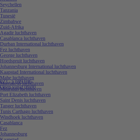
Seychellen
Tanzania
Tunesië
Zimbabwe
Zuid-Afrika
Agadir luchthaven
Casablanca luchthaven
Durban International luchthaven
Fez luchthaven
George luchthaven
Hoedspruit luchthaven
Johannesburg International luchthaven
Kaapstad International luchthaven
Mahe luchthaven
023 - 5 699 696
Marrakesh luchthaven
Open vanaf 09:00
Mauritius luchthaven
Port Elizabeth luchthaven
Saint Denis luchthaven
Tanger luchthaven
Tunis Carthago luchthaven
Windhoek luchthaven
Casablanca
Fez
Johannesburg
Kaapstad