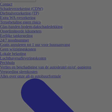
Contact
Schadeverzekering (CDW)
Diefstalverzekering (TP)
Extra WA-verzekering
Terugbetaling eigen risico
Glas-banden-bodem-dakschadedekking
Ongelimiteerde kilometers
Eerlijke tankregeling
24/7 noodnummer
Gratis annuleren tot 1 uur voor huuraanvang
Geen wijzigingskosten
Lokale belasting
Luchthavenafleveringskosten
Pechhulp
Verlies en beschadiging van de autosleutel en/of -papieren
Vergoeding sleepkosten
Alles over onze all-in autohuurformule