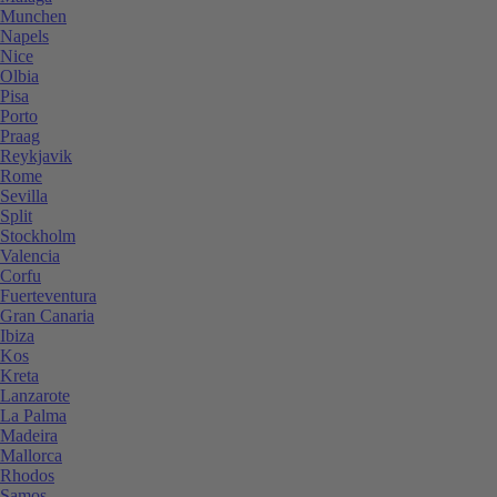
Munchen
Napels
Nice
Olbia
Pisa
Porto
Praag
Reykjavik
Rome
Sevilla
Split
Stockholm
Valencia
Corfu
Fuerteventura
Gran Canaria
Ibiza
Kos
Kreta
Lanzarote
La Palma
Madeira
Mallorca
Rhodos
Samos