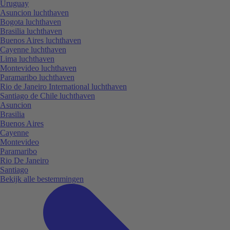
Uruguay
Asuncion luchthaven
Bogota luchthaven
Brasilia luchthaven
Buenos Aires luchthaven
Cayenne luchthaven
Lima luchthaven
Montevideo luchthaven
Paramaribo luchthaven
Rio de Janeiro International luchthaven
Santiago de Chile luchthaven
Asuncion
Brasilia
Buenos Aires
Cayenne
Montevideo
Paramaribo
Rio De Janeiro
Santiago
Bekijk alle bestemmingen