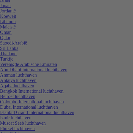
Israël
Japan
Jordanië
Koeweit
Libanon
Maleisië
Oman
Qatar
Saoedi-Arabië
Sri Lanka
Thailand
Turkije
Verenigde Arabische Emiraten
Abu Dhabi International luchthaven
Amman luchthaven
Antalya luchthaven
Aqaba luchthaven
Bangkok International luchthaven
Beiroet luchthaven
Colombo International luchthaven
Dubai International luchthaven
Istanbul Grand International luchthaven
Izmir luchthaven
Muscat Seeb luchthaven
Phuket luchthaven