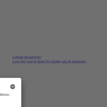
Schade declareren?
Lees hier wat te doen bij schade aan de huurauto.