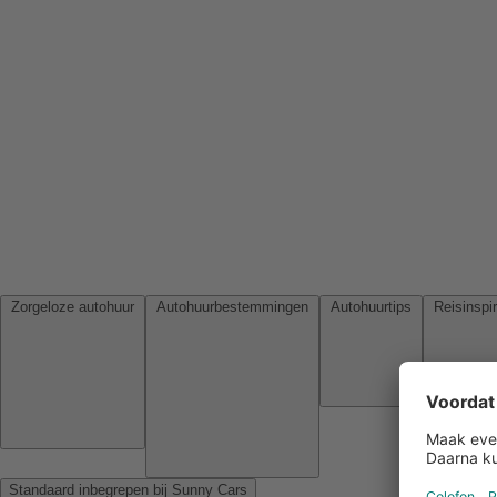
Zorgeloze autohuur
Autohuurbestemmingen
Autohuurtips
Standaard inbegrepen bij Sunny Cars