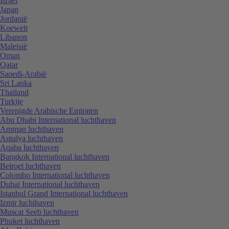
Israël
Japan
Jordanië
Koeweit
Libanon
Maleisië
Oman
Qatar
Saoedi-Arabië
Sri Lanka
Thailand
Turkije
Verenigde Arabische Emiraten
Abu Dhabi International luchthaven
Amman luchthaven
Antalya luchthaven
Aqaba luchthaven
Bangkok International luchthaven
Beiroet luchthaven
Colombo International luchthaven
Dubai International luchthaven
Istanbul Grand International luchthaven
Izmir luchthaven
Muscat Seeb luchthaven
Phuket luchthaven