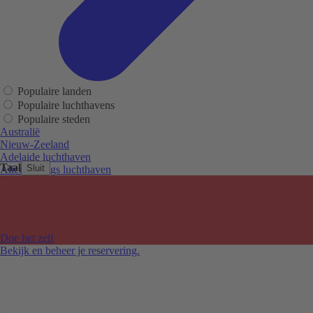
Populaire landen
Populaire luchthavens
Populaire steden
Australië
Nieuw-Zeeland
Adelaide luchthaven
Taal
Sluit
Alice Springs luchthaven
Auckland luchthaven
Cairns luchthaven
Christchurch luchthaven
Hobart luchthaven
Melbourne Tullamarine luchthaven
Doe het zelf
Perth luchthaven
Bekijk en beheer je reservering.
Sydney luchthaven
Auckland
Christchurch
Melbourne
Newcastle