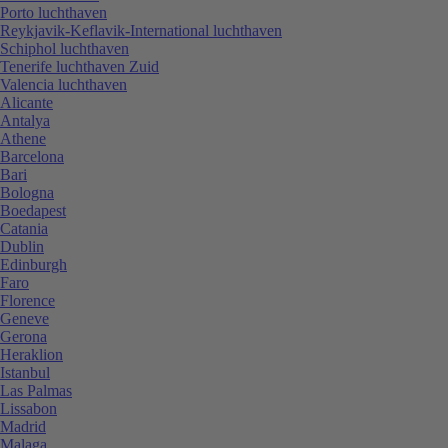
Porto luchthaven
Reykjavik-Keflavik-International luchthaven
Schiphol luchthaven
Tenerife luchthaven Zuid
Valencia luchthaven
Alicante
Antalya
Athene
Barcelona
Bari
Bologna
Boedapest
Catania
Dublin
Edinburgh
Faro
Florence
Geneve
Gerona
Heraklion
Istanbul
Las Palmas
Lissabon
Madrid
Malaga