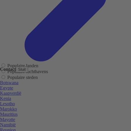
Populaire landen
Contact
Sluit
Populaire luchthavens
Populaire steden
Botswana
Egypte
Kaapverdië
Kenia
Lesotho
Marokko
Mauritius
Mayotte
Namibië
Reunion