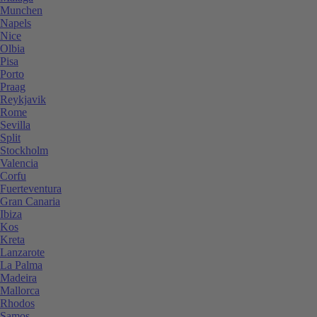
Munchen
Napels
Nice
Olbia
Pisa
Porto
Praag
Reykjavik
Rome
Sevilla
Split
Stockholm
Valencia
Corfu
Fuerteventura
Gran Canaria
Ibiza
Kos
Kreta
Lanzarote
La Palma
Madeira
Mallorca
Rhodos
Samos