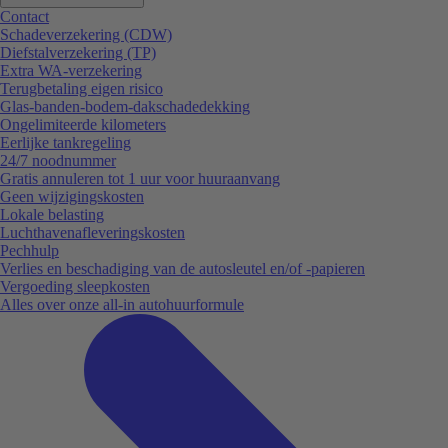
Contact
Schadeverzekering (CDW)
Diefstalverzekering (TP)
Extra WA-verzekering
Terugbetaling eigen risico
Glas-banden-bodem-dakschadedekking
Ongelimiteerde kilometers
Eerlijke tankregeling
24/7 noodnummer
Gratis annuleren tot 1 uur voor huuraanvang
Geen wijzigingskosten
Lokale belasting
Luchthavenafleveringskosten
Pechhulp
Verlies en beschadiging van de autosleutel en/of -papieren
Vergoeding sleepkosten
Alles over onze all-in autohuurformule