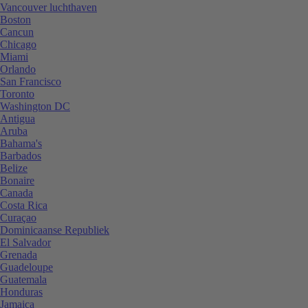
Vancouver luchthaven
Boston
Cancun
Chicago
Miami
Orlando
San Francisco
Toronto
Washington DC
Antigua
Aruba
Bahama's
Barbados
Belize
Bonaire
Canada
Costa Rica
Curaçao
Dominicaanse Republiek
El Salvador
Grenada
Guadeloupe
Guatemala
Honduras
Jamaica