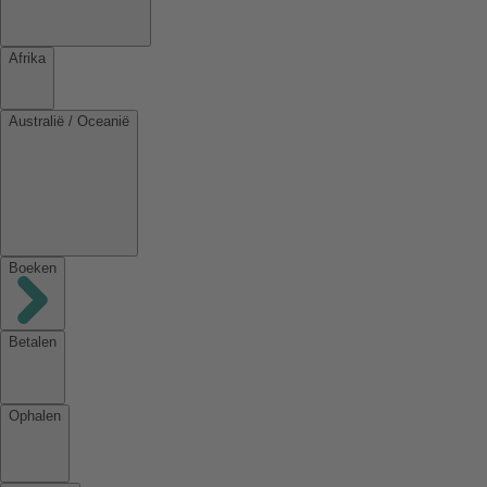
Afrika
Australië / Oceanië
Boeken
Betalen
Ophalen