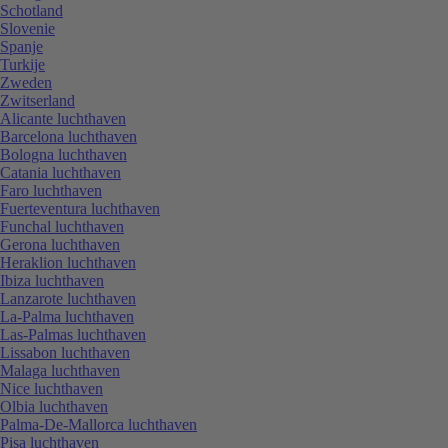
Schotland
Slovenie
Spanje
Turkije
Zweden
Zwitserland
Alicante luchthaven
Barcelona luchthaven
Bologna luchthaven
Catania luchthaven
Faro luchthaven
Fuerteventura luchthaven
Funchal luchthaven
Gerona luchthaven
Heraklion luchthaven
Ibiza luchthaven
Lanzarote luchthaven
La-Palma luchthaven
Las-Palmas luchthaven
Lissabon luchthaven
Malaga luchthaven
Nice luchthaven
Olbia luchthaven
Palma-De-Mallorca luchthaven
Pisa luchthaven