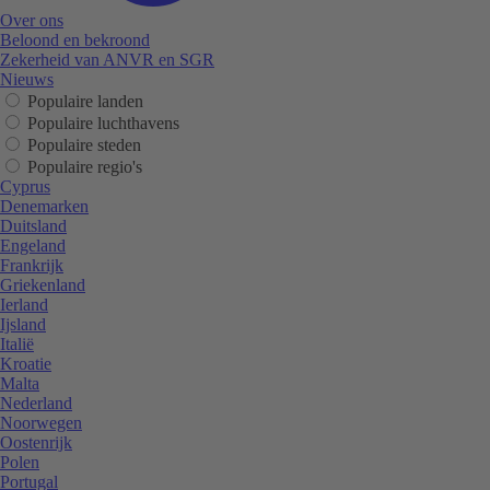
Over ons
Beloond en bekroond
Zekerheid van ANVR en SGR
Nieuws
Populaire landen
Populaire luchthavens
Populaire steden
Populaire regio's
Cyprus
Denemarken
Duitsland
Engeland
Frankrijk
Griekenland
Ierland
Ijsland
Italië
Kroatie
Malta
Nederland
Noorwegen
Oostenrijk
Polen
Portugal