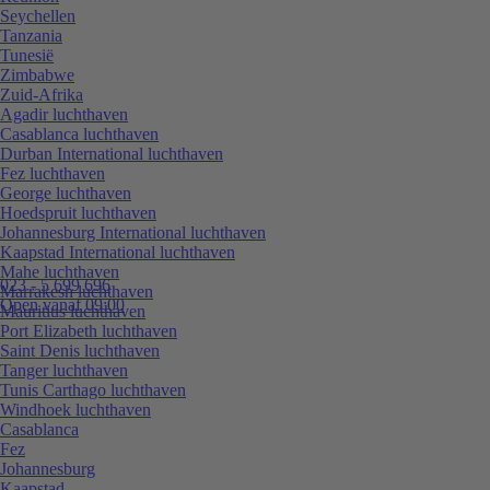
Seychellen
Tanzania
Tunesië
Zimbabwe
Zuid-Afrika
Agadir luchthaven
Casablanca luchthaven
Durban International luchthaven
Fez luchthaven
George luchthaven
Hoedspruit luchthaven
Johannesburg International luchthaven
Kaapstad International luchthaven
Mahe luchthaven
023 - 5 699 696
Marrakesh luchthaven
Open vanaf 09:00
Mauritius luchthaven
Port Elizabeth luchthaven
Saint Denis luchthaven
Tanger luchthaven
Tunis Carthago luchthaven
Windhoek luchthaven
Casablanca
Fez
Johannesburg
Kaapstad