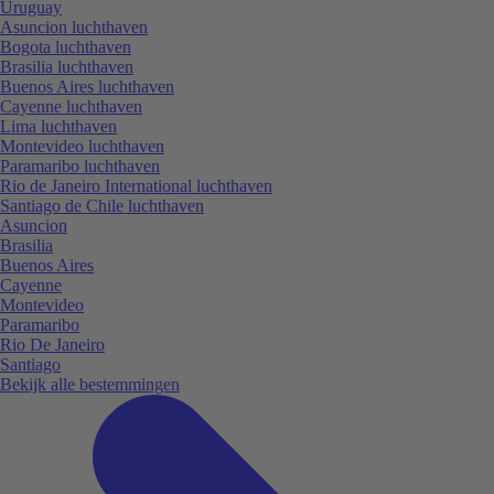
Uruguay
Asuncion luchthaven
Bogota luchthaven
Brasilia luchthaven
Buenos Aires luchthaven
Cayenne luchthaven
Lima luchthaven
Montevideo luchthaven
Paramaribo luchthaven
Rio de Janeiro International luchthaven
Santiago de Chile luchthaven
Asuncion
Brasilia
Buenos Aires
Cayenne
Montevideo
Paramaribo
Rio De Janeiro
Santiago
Bekijk alle bestemmingen