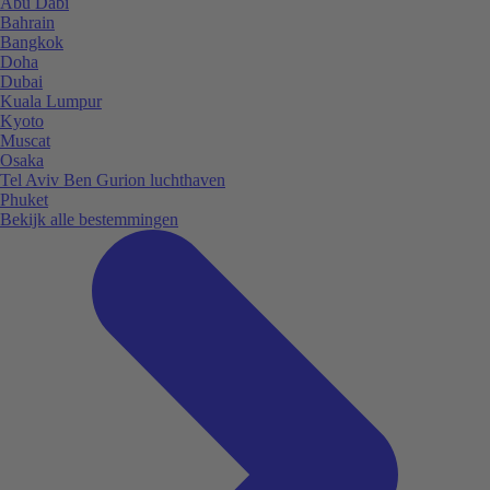
Abu Dabi
Bahrain
Bangkok
Doha
Dubai
Kuala Lumpur
Kyoto
Muscat
Osaka
Tel Aviv Ben Gurion luchthaven
Phuket
Bekijk alle bestemmingen