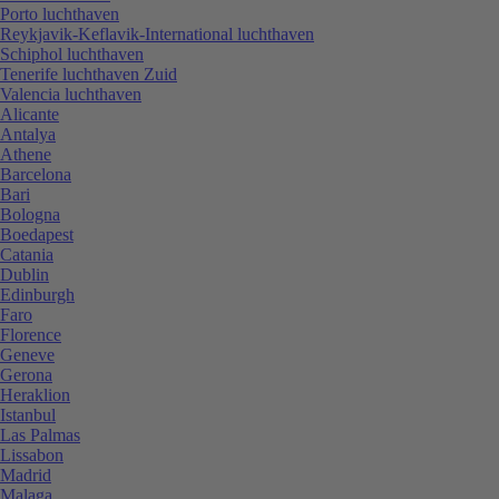
Porto luchthaven
Reykjavik-Keflavik-International luchthaven
Schiphol luchthaven
Tenerife luchthaven Zuid
Valencia luchthaven
Alicante
Antalya
Athene
Barcelona
Bari
Bologna
Boedapest
Catania
Dublin
Edinburgh
Faro
Florence
Geneve
Gerona
Heraklion
Istanbul
Las Palmas
Lissabon
Madrid
Malaga