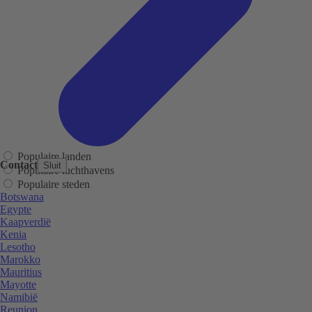
Populaire landen
Contact
Sluit
Populaire luchthavens
Populaire steden
Botswana
Egypte
Kaapverdië
Kenia
Lesotho
Marokko
Mauritius
Mayotte
Namibië
Reunion