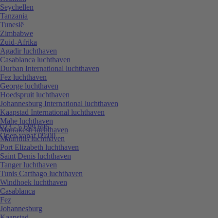
Seychellen
Tanzania
Tunesië
Zimbabwe
Zuid-Afrika
Agadir luchthaven
Casablanca luchthaven
Durban International luchthaven
Fez luchthaven
George luchthaven
Hoedspruit luchthaven
Johannesburg International luchthaven
Kaapstad International luchthaven
Mahe luchthaven
023 - 5 699 696
Marrakesh luchthaven
Open vanaf 09:00
Mauritius luchthaven
Port Elizabeth luchthaven
Saint Denis luchthaven
Tanger luchthaven
Tunis Carthago luchthaven
Windhoek luchthaven
Casablanca
Fez
Johannesburg
Kaapstad