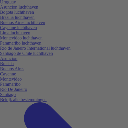
Uruguay
Asuncion luchthaven
Bogota luchthaven
Brasilia luchthaven
Buenos Aires luchthaven
Cayenne luchthaven
Lima luchthaven
Montevideo luchthaven
Paramaribo luchthaven
Rio de Janeiro International luchthaven
Santiago de Chile luchthaven
Asuncion
Brasilia
Buenos Aires
Cayenne
Montevideo
Paramaribo
Rio De Janeiro
Santiago
Bekijk alle bestemmingen