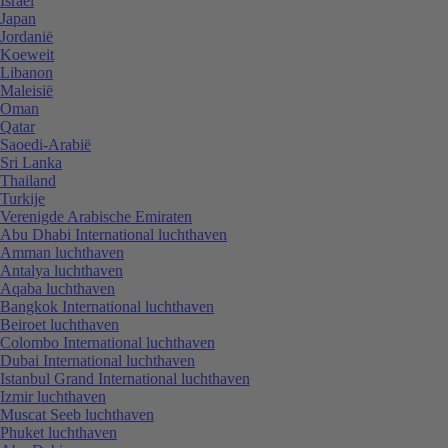
Israël
Japan
Jordanië
Koeweit
Libanon
Maleisië
Oman
Qatar
Saoedi-Arabië
Sri Lanka
Thailand
Turkije
Verenigde Arabische Emiraten
Abu Dhabi International luchthaven
Amman luchthaven
Antalya luchthaven
Aqaba luchthaven
Bangkok International luchthaven
Beiroet luchthaven
Colombo International luchthaven
Dubai International luchthaven
Istanbul Grand International luchthaven
Izmir luchthaven
Muscat Seeb luchthaven
Phuket luchthaven