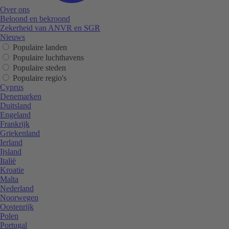
Over ons
Beloond en bekroond
Zekerheid van ANVR en SGR
Nieuws
Populaire landen
Populaire luchthavens
Populaire steden
Populaire regio's
Cyprus
Denemarken
Duitsland
Engeland
Frankrijk
Griekenland
Ierland
Ijsland
Italië
Kroatie
Malta
Nederland
Noorwegen
Oostenrijk
Polen
Portugal