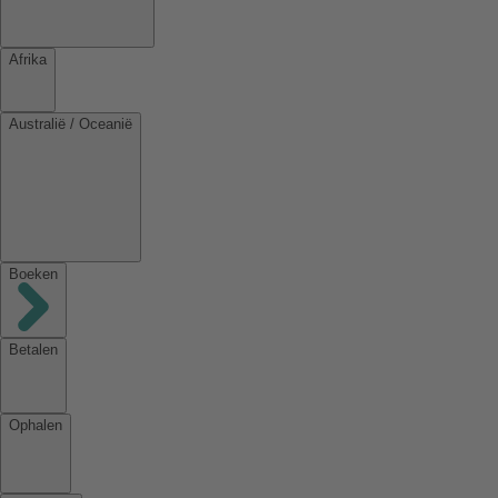
Afrika
Australië / Oceanië
Boeken
Betalen
Ophalen