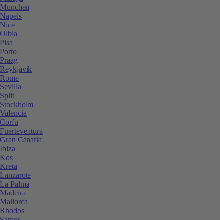
Munchen
Napels
Nice
Olbia
Pisa
Porto
Praag
Reykjavik
Rome
Sevilla
Split
Stockholm
Valencia
Corfu
Fuerteventura
Gran Canaria
Ibiza
Kos
Kreta
Lanzarote
La Palma
Madeira
Mallorca
Rhodos
Samos