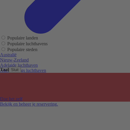
Populaire landen
Populaire luchthavens
Populaire steden
Australië
Nieuw-Zeeland
Adelaide luchthaven
Taal
Sluit
Alice Springs luchthaven
Auckland luchthaven
Cairns luchthaven
Christchurch luchthaven
Hobart luchthaven
Melbourne Tullamarine luchthaven
Doe het zelf
Perth luchthaven
Bekijk en beheer je reservering.
Sydney luchthaven
Auckland
Christchurch
Melbourne
Newcastle