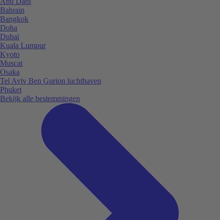
Abu Dabi
Bahrain
Bangkok
Doha
Dubai
Kuala Lumpur
Kyoto
Muscat
Osaka
Tel Aviv Ben Gurion luchthaven
Phuket
Bekijk alle bestemmingen