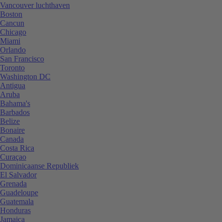
Vancouver luchthaven
Boston
Cancun
Chicago
Miami
Orlando
San Francisco
Toronto
Washington DC
Antigua
Aruba
Bahama's
Barbados
Belize
Bonaire
Canada
Costa Rica
Curaçao
Dominicaanse Republiek
El Salvador
Grenada
Guadeloupe
Guatemala
Honduras
Jamaica