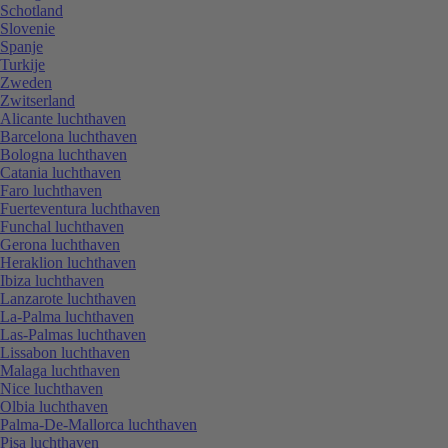
Schotland
Slovenie
Spanje
Turkije
Zweden
Zwitserland
Alicante luchthaven
Barcelona luchthaven
Bologna luchthaven
Catania luchthaven
Faro luchthaven
Fuerteventura luchthaven
Funchal luchthaven
Gerona luchthaven
Heraklion luchthaven
Ibiza luchthaven
Lanzarote luchthaven
La-Palma luchthaven
Las-Palmas luchthaven
Lissabon luchthaven
Malaga luchthaven
Nice luchthaven
Olbia luchthaven
Palma-De-Mallorca luchthaven
Pisa luchthaven