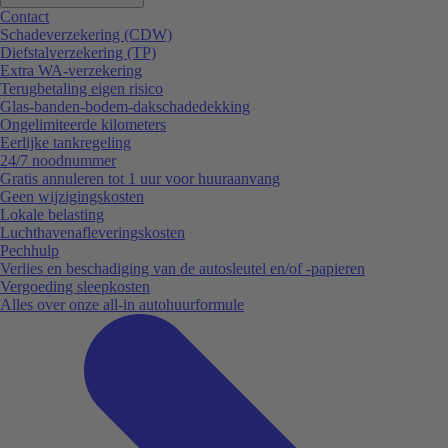
Contact
Schadeverzekering (CDW)
Diefstalverzekering (TP)
Extra WA-verzekering
Terugbetaling eigen risico
Glas-banden-bodem-dakschadedekking
Ongelimiteerde kilometers
Eerlijke tankregeling
24/7 noodnummer
Gratis annuleren tot 1 uur voor huuraanvang
Geen wijzigingskosten
Lokale belasting
Luchthavenafleveringskosten
Pechhulp
Verlies en beschadiging van de autosleutel en/of -papieren
Vergoeding sleepkosten
Alles over onze all-in autohuurformule