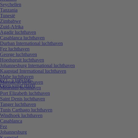
Seychellen
Tanzania
Tunesië
Zimbabwe
Zuid-Afrika
Agadir luchthaven
Casablanca luchthaven
Durban International luchthaven
Fez luchthaven
George luchthaven
Hoedspruit luchthaven
Johannesburg International luchthaven
Kaapstad International luchthaven
Mahe luchthaven
023 - 5 699 696
Marrakesh luchthaven
Open vanaf 09:00
Mauritius luchthaven
Port Elizabeth luchthaven
Saint Denis luchthaven
Tanger luchthaven
Tunis Carthago luchthaven
Windhoek luchthaven
Casablanca
Fez
Johannesburg
Kaapstad