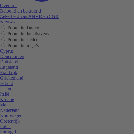
Over ons
Beloond en bekroond
Zekerheid van ANVR en SGR
Nieuws
Populaire landen
Populaire luchthavens
Populaire steden
Populaire regio's
Cyprus
Denemarken
Duitsland
Engeland
Frankrijk
Griekenland
Ierland
Ijsland
Italië
Kroatie
Malta
Nederland
Noorwegen
Oostenrijk
Polen
Portugal