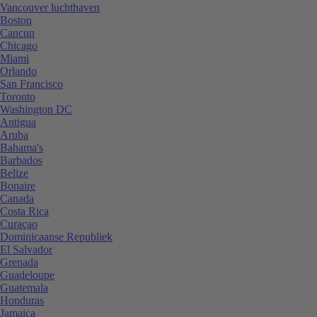
Vancouver luchthaven
Boston
Cancun
Chicago
Miami
Orlando
San Francisco
Toronto
Washington DC
Antigua
Aruba
Bahama's
Barbados
Belize
Bonaire
Canada
Costa Rica
Curaçao
Dominicaanse Republiek
El Salvador
Grenada
Guadeloupe
Guatemala
Honduras
Jamaica