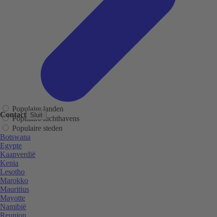
Populaire landen
Contact
Sluit
Populaire luchthavens
Populaire steden
Botswana
Egypte
Kaapverdië
Kenia
Lesotho
Marokko
Mauritius
Mayotte
Namibië
Reunion