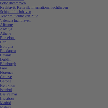
Porto luchthaven
Reykjavik-Keflavik-International luchthaven
Schiphol luchthaven
Tenerife luchthaven Zuid
Valencia luchthaven
Alicante
Antalya
Athene
Barcelona
Bari
Bologna
Boedapest
Catania
Dublin
Edinburgh
Faro
Florence
Geneve
Gerona
Heraklion
Istanbul
Las Palmas
Lissabon
Madrid
Malaga