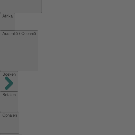
Afrika
Australië / Oceanië
Boeken
Betalen
Ophalen