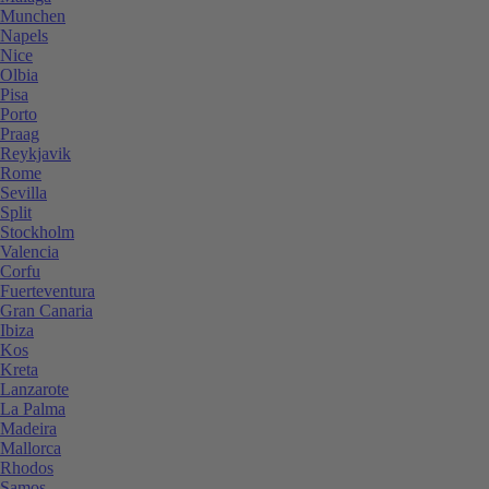
Munchen
Napels
Nice
Olbia
Pisa
Porto
Praag
Reykjavik
Rome
Sevilla
Split
Stockholm
Valencia
Corfu
Fuerteventura
Gran Canaria
Ibiza
Kos
Kreta
Lanzarote
La Palma
Madeira
Mallorca
Rhodos
Samos