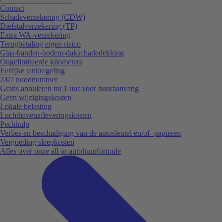
Contact
Schadeverzekering (CDW)
Diefstalverzekering (TP)
Extra WA-verzekering
Terugbetaling eigen risico
Glas-banden-bodem-dakschadedekking
Ongelimiteerde kilometers
Eerlijke tankregeling
24/7 noodnummer
Gratis annuleren tot 1 uur voor huuraanvang
Geen wijzigingskosten
Lokale belasting
Luchthavenafleveringskosten
Pechhulp
Verlies en beschadiging van de autosleutel en/of -papieren
Vergoeding sleepkosten
Alles over onze all-in autohuurformule