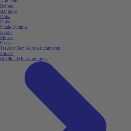
Abu Dabi
Bahrain
Bangkok
Doha
Dubai
Kuala Lumpur
Kyoto
Muscat
Osaka
Tel Aviv Ben Gurion luchthaven
Phuket
Bekijk alle bestemmingen