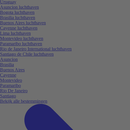
Uruguay
Asuncion luchthaven
Bogota luchthaven
Brasilia luchthaven
Buenos Aires luchthaven
Cayenne luchthaven
Lima luchthaven
Montevideo luchthaven
Paramaribo luchthaven
Rio de Janeiro International luchthaven
Santiago de Chile luchthaven
Asuncion
Brasilia
Buenos Aires
Cayenne
Montevideo
Paramaribo
Rio De Janeiro
Santiago
Bekijk alle bestemmingen