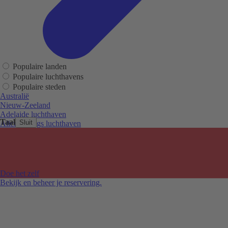
Populaire landen
Populaire luchthavens
Populaire steden
Australië
Nieuw-Zeeland
Adelaide luchthaven
Taal
Sluit
Alice Springs luchthaven
Auckland luchthaven
Cairns luchthaven
Christchurch luchthaven
Hobart luchthaven
Melbourne Tullamarine luchthaven
Doe het zelf
Perth luchthaven
Bekijk en beheer je reservering.
Sydney luchthaven
Auckland
Christchurch
Melbourne
Newcastle