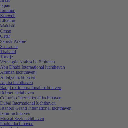
Israël
Japan
Jordanië
Koeweit
Libanon
Maleisië
Oman
Qatar
Saoedi-Arabië
Sri Lanka
Thailand
Turkije
Verenigde Arabische Emiraten
Abu Dhabi International luchthaven
Amman luchthaven
Antalya luchthaven
Aqaba luchthaven
Bangkok International luchthaven
Beiroet luchthaven
Colombo International luchthaven
Dubai International luchthaven
Istanbul Grand International luchthaven
Izmir luchthaven
Muscat Seeb luchthaven
Phuket luchthaven