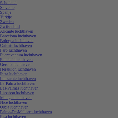
Schotland
Slovenie
Spanje
Turkije
Zweden
Zwitserland
Alicante luchthaven
Barcelona luchthaven
Bologna luchthaven
Catania luchthaven
Faro luchthaven
Fuerteventura luchthaven
Funchal luchthaven
Gerona luchthaven
Heraklion luchthaven
Ibiza luchthaven
Lanzarote luchthaven
La-Palma luchthaven
Las-Palmas luchthaven
Lissabon luchthaven
Malaga luchthaven
Nice luchthaven
Olbia luchthaven
Palma-De-Mallorca luchthaven
Pisa luchthaven