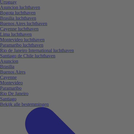
Uruguay
Asuncion luchthaven
Bogota luchthaven
Brasilia luchthaven
Buenos Aires luchthaven
Cayenne luchthaven
Lima luchthaven
Montevideo luchthaven
Paramaribo luchthaven
Rio de Janeiro International luchthaven
Santiago de Chile luchthaven
Asuncion
Brasilia
Buenos Aires
Cayenne
Montevideo
Paramaribo
Rio De Janeiro
Santiago
Bekijk alle bestemmingen