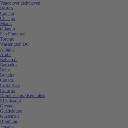
Vancouver luchthaven
Boston
Cancun
Chicago
Miami
Orlando
San Francisco
Toronto
Washington DC
Antigua
Aruba
Bahama's
Barbados
Belize
Bonaire
Canada
Costa Rica
Curaçao
Dominicaanse Republiek
El Salvador
Grenada
Guadeloupe
Guatemala
Honduras
Jamaica