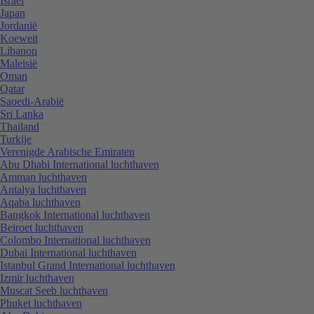
Israël
Japan
Jordanië
Koeweit
Libanon
Maleisië
Oman
Qatar
Saoedi-Arabië
Sri Lanka
Thailand
Turkije
Verenigde Arabische Emiraten
Abu Dhabi International luchthaven
Amman luchthaven
Antalya luchthaven
Aqaba luchthaven
Bangkok International luchthaven
Beiroet luchthaven
Colombo International luchthaven
Dubai International luchthaven
Istanbul Grand International luchthaven
Izmir luchthaven
Muscat Seeb luchthaven
Phuket luchthaven