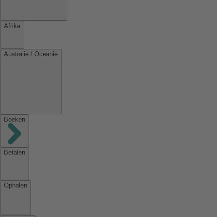
Afrika
Australië / Oceanië
Boeken
Betalen
Ophalen