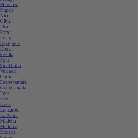
Munchen
Napels
Nice
Olbia
Pisa
Porto
Praag
Reykjavik
Rome
Sevilla
Split
Stockholm
Valencia
Corfu
Fuerteventura
Gran Canaria
Ibiza
Kos
Kreta
Lanzarote
La Palma
Madeira
Mallorca
Rhodos
Samos