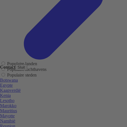
Populaire landen
Contact
Sluit
Populaire luchthavens
Populaire steden
Botswana
Egypte
Kaapverdië
Kenia
Lesotho
Marokko
Mauritius
Mayotte
Namibië
Reunion