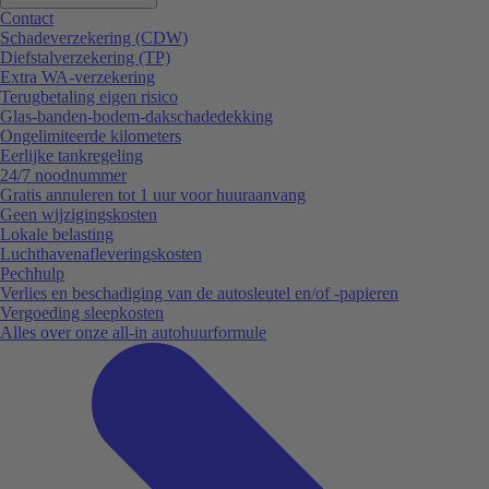
Contact
Schadeverzekering (CDW)
Diefstalverzekering (TP)
Extra WA-verzekering
Terugbetaling eigen risico
Glas-banden-bodem-dakschadedekking
Ongelimiteerde kilometers
Eerlijke tankregeling
24/7 noodnummer
Gratis annuleren tot 1 uur voor huuraanvang
Geen wijzigingskosten
Lokale belasting
Luchthavenafleveringskosten
Pechhulp
Verlies en beschadiging van de autosleutel en/of -papieren
Vergoeding sleepkosten
Alles over onze all-in autohuurformule