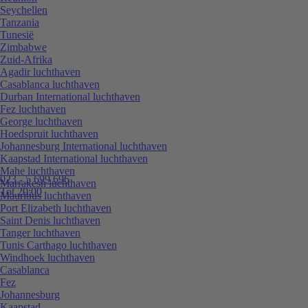
Seychellen
Tanzania
Tunesië
Zimbabwe
Zuid-Afrika
Agadir luchthaven
Casablanca luchthaven
Durban International luchthaven
Fez luchthaven
George luchthaven
Hoedspruit luchthaven
Johannesburg International luchthaven
Kaapstad International luchthaven
Mahe luchthaven
023 - 5 699 696
Marrakesh luchthaven
Tot 20:00
Mauritius luchthaven
Port Elizabeth luchthaven
Saint Denis luchthaven
Tanger luchthaven
Tunis Carthago luchthaven
Windhoek luchthaven
Casablanca
Fez
Johannesburg
Kaapstad