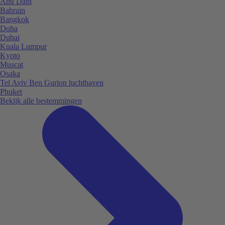
Abu Dabi
Bahrain
Bangkok
Doha
Dubai
Kuala Lumpur
Kyoto
Muscat
Osaka
Tel Aviv Ben Gurion luchthaven
Phuket
Bekijk alle bestemmingen