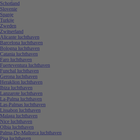
Schotland
Slovenie
Spanje
Turkije
Zweden
Zwitserland
Alicante luchthaven
Barcelona luchthaven
Bologna luchthaven
Catania luchthaven
Faro luchthaven
Fuerteventura luchthaven
Funchal luchthaven
Gerona luchthaven
Heraklion luchthaven
Ibiza luchthaven
Lanzarote luchthaven
La-Palma luchthaven
Las-Palmas luchthaven
Lissabon luchthaven
Malaga luchthaven
Nice luchthaven
Olbia luchthaven
Palma-De-Mallorca luchthaven
Pisa luchthaven