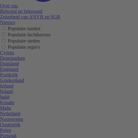
Over ons
Beloond en bekroond
Zekerheid van ANVR en SGR
Nieuws
Populaire landen
Populaire luchthavens
Populaire steden
Populaire regio's
Cyprus
Denemarken
Duitsland
Engeland
Frankrijk
Griekenland
Ierland
Ijsland
Italië
Kroatie
Malta
Nederland
Noorwegen
Oostenrijk
Polen
Portugal