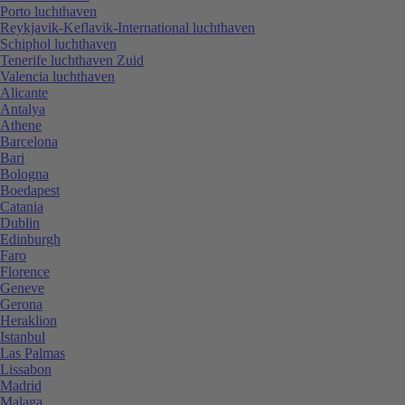
Porto luchthaven
Reykjavik-Keflavik-International luchthaven
Schiphol luchthaven
Tenerife luchthaven Zuid
Valencia luchthaven
Alicante
Antalya
Athene
Barcelona
Bari
Bologna
Boedapest
Catania
Dublin
Edinburgh
Faro
Florence
Geneve
Gerona
Heraklion
Istanbul
Las Palmas
Lissabon
Madrid
Malaga