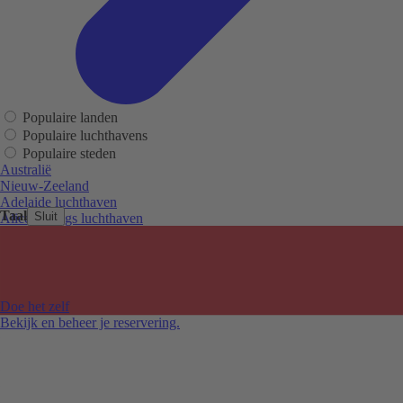
Populaire landen
Populaire luchthavens
Populaire steden
Australië
Nieuw-Zeeland
Adelaide luchthaven
Taal
Sluit
Alice Springs luchthaven
Auckland luchthaven
Cairns luchthaven
Christchurch luchthaven
Hobart luchthaven
Melbourne Tullamarine luchthaven
Doe het zelf
Perth luchthaven
Bekijk en beheer je reservering.
Sydney luchthaven
Auckland
Christchurch
Melbourne
Newcastle