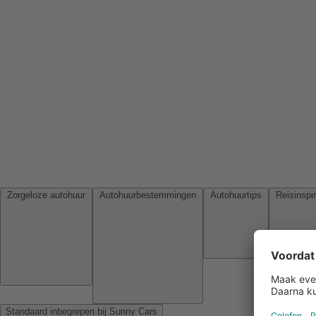
Zorgeloze autohuur
Autohuurbestemmingen
Autohuurtips
Standaard inbegrepen bij Sunny Cars