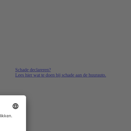
Schade declareren?
Lees hier wat te doen bij schade aan de huurauto.