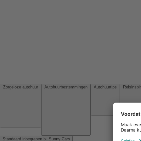
Zorgeloze autohuur
Autohuurbestemmingen
Autohuurtips
Standaard inbegrepen bij Sunny Cars