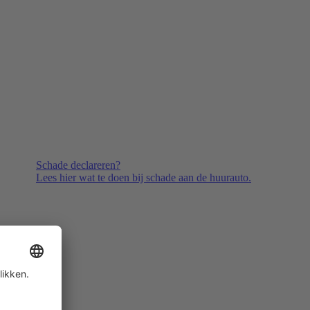
Schade declareren?
Lees hier wat te doen bij schade aan de huurauto.