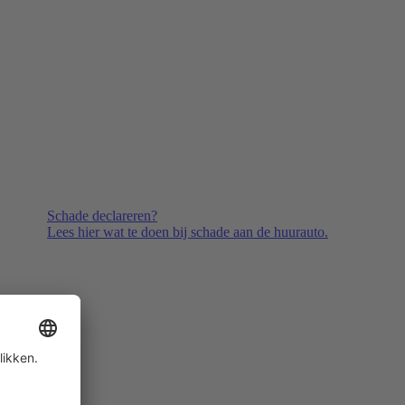
Schade declareren?
Lees hier wat te doen bij schade aan de huurauto.