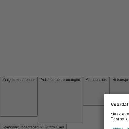
Zorgeloze autohuur
Autohuurbestemmingen
Autohuurtips
Standaard inbegrepen bij Sunny Cars