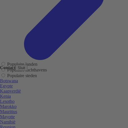
Populaire landen
Contact
Sluit
Populaire luchthavens
Populaire steden
Botswana
Egypte
Kaapverdië
Kenia
Lesotho
Marokko
Mauritius
Mayotte
Namibië
Reunion