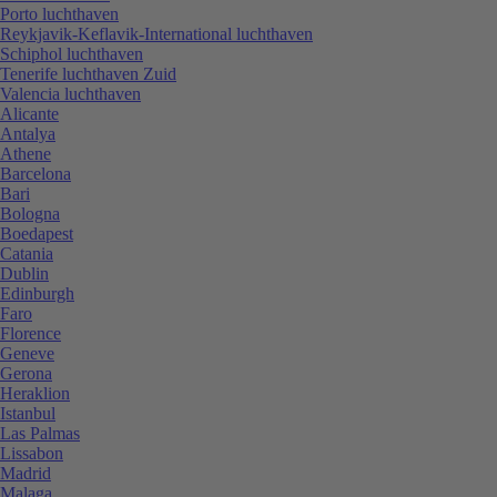
Porto luchthaven
Reykjavik-Keflavik-International luchthaven
Schiphol luchthaven
Tenerife luchthaven Zuid
Valencia luchthaven
Alicante
Antalya
Athene
Barcelona
Bari
Bologna
Boedapest
Catania
Dublin
Edinburgh
Faro
Florence
Geneve
Gerona
Heraklion
Istanbul
Las Palmas
Lissabon
Madrid
Malaga