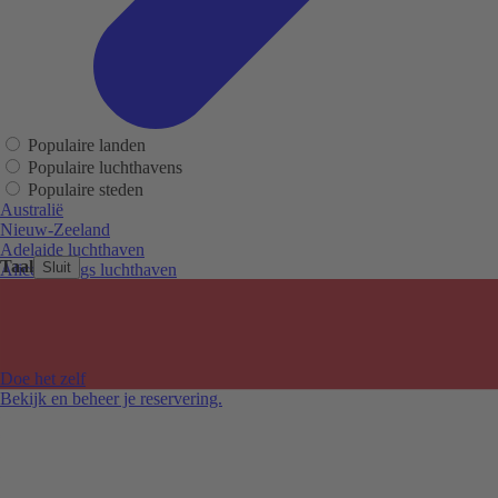
Populaire landen
Populaire luchthavens
Populaire steden
Australië
Nieuw-Zeeland
Adelaide luchthaven
Taal
Sluit
Alice Springs luchthaven
Auckland luchthaven
Cairns luchthaven
Christchurch luchthaven
Hobart luchthaven
Melbourne Tullamarine luchthaven
Doe het zelf
Perth luchthaven
Bekijk en beheer je reservering.
Sydney luchthaven
Auckland
Christchurch
Melbourne
Newcastle