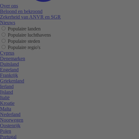
Over ons
Beloond en bekroond
Zekerheid van ANVR en SGR
Nieuws
Populaire landen
Populaire luchthavens
Populaire steden
Populaire regio's
Cyprus
Denemarken
Duitsland
Engeland
Frankrijk
Griekenland
Ierland
Ijsland
Italië
Kroatie
Malta
Nederland
Noorwegen
Oostenrijk
Polen
Portugal