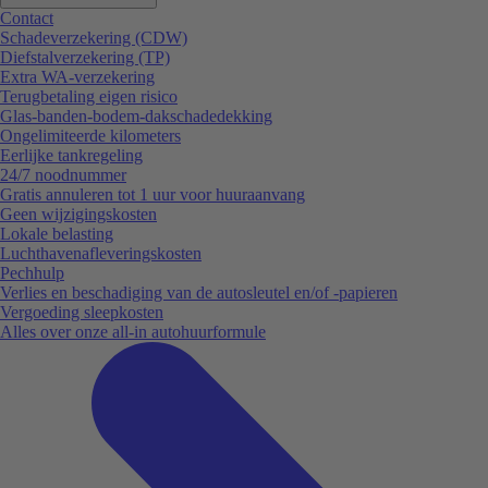
Contact
Schadeverzekering (CDW)
Diefstalverzekering (TP)
Extra WA-verzekering
Terugbetaling eigen risico
Glas-banden-bodem-dakschadedekking
Ongelimiteerde kilometers
Eerlijke tankregeling
24/7 noodnummer
Gratis annuleren tot 1 uur voor huuraanvang
Geen wijzigingskosten
Lokale belasting
Luchthavenafleveringskosten
Pechhulp
Verlies en beschadiging van de autosleutel en/of -papieren
Vergoeding sleepkosten
Alles over onze all-in autohuurformule