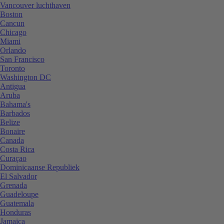
Vancouver luchthaven
Boston
Cancun
Chicago
Miami
Orlando
San Francisco
Toronto
Washington DC
Antigua
Aruba
Bahama's
Barbados
Belize
Bonaire
Canada
Costa Rica
Curaçao
Dominicaanse Republiek
El Salvador
Grenada
Guadeloupe
Guatemala
Honduras
Jamaica