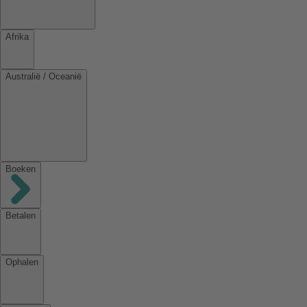
Afrika
Australië / Oceanië
Boeken
Betalen
Ophalen