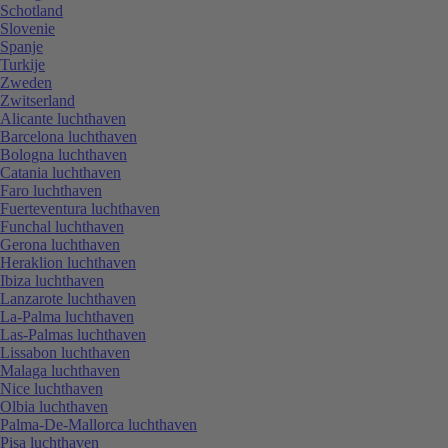
Schotland
Slovenie
Spanje
Turkije
Zweden
Zwitserland
Alicante luchthaven
Barcelona luchthaven
Bologna luchthaven
Catania luchthaven
Faro luchthaven
Fuerteventura luchthaven
Funchal luchthaven
Gerona luchthaven
Heraklion luchthaven
Ibiza luchthaven
Lanzarote luchthaven
La-Palma luchthaven
Las-Palmas luchthaven
Lissabon luchthaven
Malaga luchthaven
Nice luchthaven
Olbia luchthaven
Palma-De-Mallorca luchthaven
Pisa luchthaven