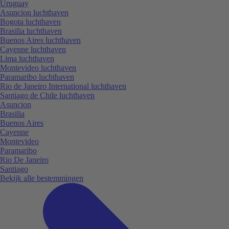
Uruguay
Asuncion luchthaven
Bogota luchthaven
Brasilia luchthaven
Buenos Aires luchthaven
Cayenne luchthaven
Lima luchthaven
Montevideo luchthaven
Paramaribo luchthaven
Rio de Janeiro International luchthaven
Santiago de Chile luchthaven
Asuncion
Brasilia
Buenos Aires
Cayenne
Montevideo
Paramaribo
Rio De Janeiro
Santiago
Bekijk alle bestemmingen