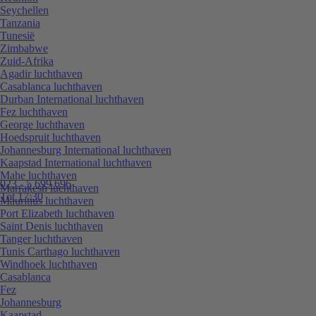
Seychellen
Tanzania
Tunesië
Zimbabwe
Zuid-Afrika
Agadir luchthaven
Casablanca luchthaven
Durban International luchthaven
Fez luchthaven
George luchthaven
Hoedspruit luchthaven
Johannesburg International luchthaven
Kaapstad International luchthaven
Mahe luchthaven
023 - 5 699 696
Marrakesh luchthaven
Tot 17:30
Mauritius luchthaven
Port Elizabeth luchthaven
Saint Denis luchthaven
Tanger luchthaven
Tunis Carthago luchthaven
Windhoek luchthaven
Casablanca
Fez
Johannesburg
Kaapstad