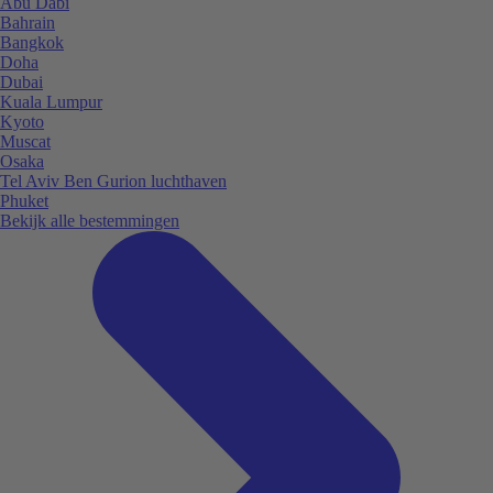
Abu Dabi
Bahrain
Bangkok
Doha
Dubai
Kuala Lumpur
Kyoto
Muscat
Osaka
Tel Aviv Ben Gurion luchthaven
Phuket
Bekijk alle bestemmingen