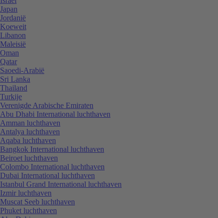
Israël
Japan
Jordanië
Koeweit
Libanon
Maleisië
Oman
Qatar
Saoedi-Arabië
Sri Lanka
Thailand
Turkije
Verenigde Arabische Emiraten
Abu Dhabi International luchthaven
Amman luchthaven
Antalya luchthaven
Aqaba luchthaven
Bangkok International luchthaven
Beiroet luchthaven
Colombo International luchthaven
Dubai International luchthaven
Istanbul Grand International luchthaven
Izmir luchthaven
Muscat Seeb luchthaven
Phuket luchthaven