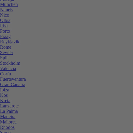
Munchen
Napels
Nice
Olbia
Pisa
Porto
Praag
Reykjavik
Rome
Sevilla
Split
Stockholm
Valencia
Corfu
Fuerteventura
Gran Canaria
Ibiza
Kos
Kreta
Lanzarote
La Palma
Madeira
Mallorca
Rhodos
Samos