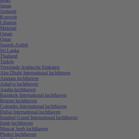
Israël
Japan
Jordanië
Koeweit
Libanon
Maleisië
Oman
Qatar
Saoedi-Arabië
Sri Lanka
Thailand
Turkije
Verenigde Arabische Emiraten
Abu Dhabi International luchthaven
Amman luchthaven
Antalya luchthaven
Aqaba luchthaven
Bangkok International luchthaven
Beiroet luchthaven
Colombo International luchthaven
Dubai International luchthaven
Istanbul Grand International luchthaven
Izmir luchthaven
Muscat Seeb luchthaven
Phuket luchthaven