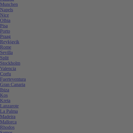
Munchen
Napels
Nice
Olbia
Pisa
Porto
Praag
Reykjavik
Rome
Sevilla
Split
Stockholm
Valencia
Corfu
Fuerteventura
Gran Canaria
Ibiza
Kos
Kreta
Lanzarote
La Palma
Madeira
Mallorca
Rhodos
Samos