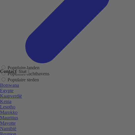
Populaire landen
Contact
Sluit
Populaire luchthavens
Populaire steden
Botswana
Egypte
Kaapverdië
Kenia
Lesotho
Marokko
Mauritius
Mayotte
Namibië
Reunion