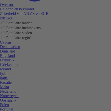
Over ons
Beloond en bekroond
Zekerheid van ANVR en SGR
Nieuws
Populaire landen
Populaire luchthavens
Populaire steden
Populaire regio's
Cyprus
Denemarken
Duitsland
Engeland
Frankrijk
Griekenland
Ierland
Ijsland
Italië
Kroatie
Malta
Nederland
Noorwegen
Oostenrijk
Polen
Portugal