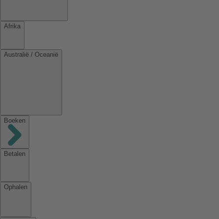
Afrika
Australië / Oceanië
Boeken
Betalen
Ophalen