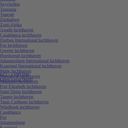
Seychellen
Tanzania
Tunesië
Zimbabwe
Zuid-Afrika
Agadir luchthaven
Casablanca luchthaven
Durban International luchthaven
Fez luchthaven
George luchthaven
Hoedspruit luchthaven
Johannesburg International luchthaven
Kaapstad International luchthaven
Mahe luchthaven
023 - 5 699 696
Marrakesh luchthaven
Open vanaf 09:00
Mauritius luchthaven
Port Elizabeth luchthaven
Saint Denis luchthaven
Tanger luchthaven
Tunis Carthago luchthaven
Windhoek luchthaven
Casablanca
Fez
Johannesburg
Kaapstad