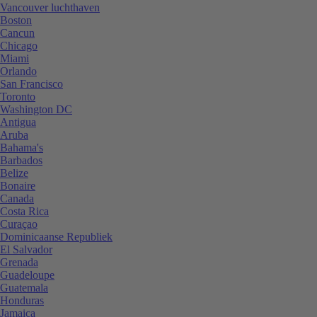
Vancouver luchthaven
Boston
Cancun
Chicago
Miami
Orlando
San Francisco
Toronto
Washington DC
Antigua
Aruba
Bahama's
Barbados
Belize
Bonaire
Canada
Costa Rica
Curaçao
Dominicaanse Republiek
El Salvador
Grenada
Guadeloupe
Guatemala
Honduras
Jamaica