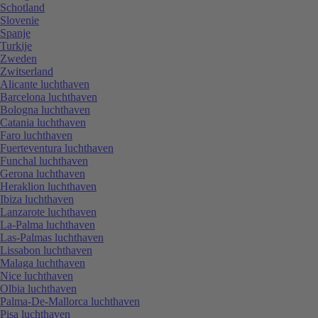
Schotland
Slovenie
Spanje
Turkije
Zweden
Zwitserland
Alicante luchthaven
Barcelona luchthaven
Bologna luchthaven
Catania luchthaven
Faro luchthaven
Fuerteventura luchthaven
Funchal luchthaven
Gerona luchthaven
Heraklion luchthaven
Ibiza luchthaven
Lanzarote luchthaven
La-Palma luchthaven
Las-Palmas luchthaven
Lissabon luchthaven
Malaga luchthaven
Nice luchthaven
Olbia luchthaven
Palma-De-Mallorca luchthaven
Pisa luchthaven