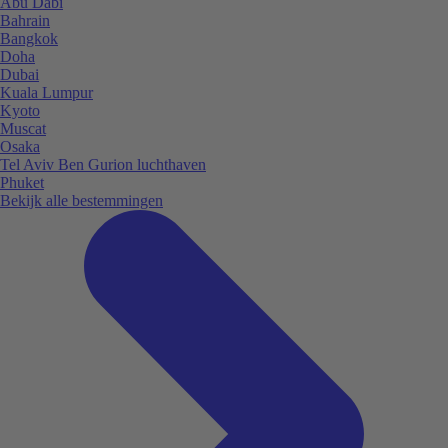
Abu Dabi
Bahrain
Bangkok
Doha
Dubai
Kuala Lumpur
Kyoto
Muscat
Osaka
Tel Aviv Ben Gurion luchthaven
Phuket
Bekijk alle bestemmingen