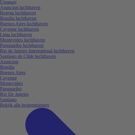
Uruguay
Asuncion luchthaven
Bogota luchthaven
Brasilia luchthaven
Buenos Aires luchthaven
Cayenne luchthaven
Lima luchthaven
Montevideo luchthaven
Paramaribo luchthaven
Rio de Janeiro International luchthaven
Santiago de Chile luchthaven
Asuncion
Brasilia
Buenos Aires
Cayenne
Montevideo
Paramaribo
Rio De Janeiro
Santiago
Bekijk alle bestemmingen