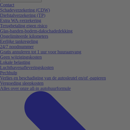
Contact
Schadeverzekering (CDW)
Diefstalverzekering (TP)
Extra WA-verzekering
Terugbetaling eigen risico
Glas-banden-bodem-dakschadedekking
Ongelimiteerde kilometers
Eerlijke tankregeling
24/7 noodnummer
Gratis annuleren tot 1 uur voor huuraanvang
Geen wijzigingskosten
Lokale belasting
Luchthavenafleveringskosten
Pechhulp
Verlies en beschadiging van de autosleutel en/of -papieren
Vergoeding sleepkosten
Alles over onze all-in autohuurformule