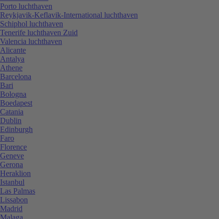
Porto luchthaven
Reykjavik-Keflavik-International luchthaven
Schiphol luchthaven
Tenerife luchthaven Zuid
Valencia luchthaven
Alicante
Antalya
Athene
Barcelona
Bari
Bologna
Boedapest
Catania
Dublin
Edinburgh
Faro
Florence
Geneve
Gerona
Heraklion
Istanbul
Las Palmas
Lissabon
Madrid
Malaga