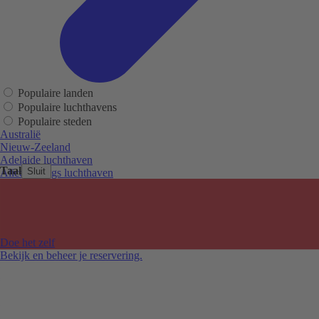
Populaire landen
Populaire luchthavens
Populaire steden
Australië
Nieuw-Zeeland
Adelaide luchthaven
Taal
Sluit
Alice Springs luchthaven
Auckland luchthaven
Cairns luchthaven
Christchurch luchthaven
Hobart luchthaven
Melbourne Tullamarine luchthaven
Doe het zelf
Perth luchthaven
Bekijk en beheer je reservering.
Sydney luchthaven
Auckland
Christchurch
Melbourne
Newcastle