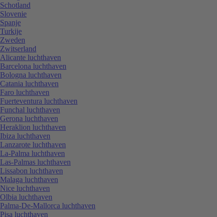
Schotland
Slovenie
Spanje
Turkije
Zweden
Zwitserland
Alicante luchthaven
Barcelona luchthaven
Bologna luchthaven
Catania luchthaven
Faro luchthaven
Fuerteventura luchthaven
Funchal luchthaven
Gerona luchthaven
Heraklion luchthaven
Ibiza luchthaven
Lanzarote luchthaven
La-Palma luchthaven
Las-Palmas luchthaven
Lissabon luchthaven
Malaga luchthaven
Nice luchthaven
Olbia luchthaven
Palma-De-Mallorca luchthaven
Pisa luchthaven