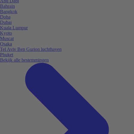
Abu Dabi
Bahrain
Bangkok
Doha
Dubai
Kuala Lumpur
Kyoto
Muscat
Osaka
Tel Aviv Ben Gurion luchthaven
Phuket
Bekijk alle bestemmingen