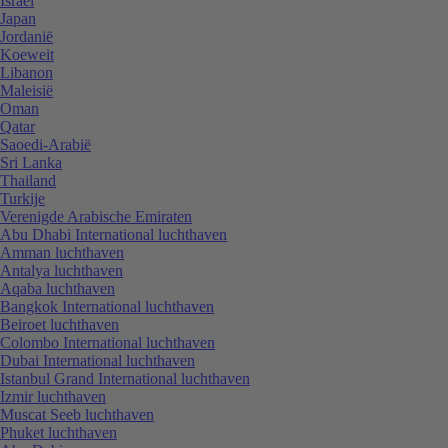
Israël
Japan
Jordanië
Koeweit
Libanon
Maleisië
Oman
Qatar
Saoedi-Arabië
Sri Lanka
Thailand
Turkije
Verenigde Arabische Emiraten
Abu Dhabi International luchthaven
Amman luchthaven
Antalya luchthaven
Aqaba luchthaven
Bangkok International luchthaven
Beiroet luchthaven
Colombo International luchthaven
Dubai International luchthaven
Istanbul Grand International luchthaven
Izmir luchthaven
Muscat Seeb luchthaven
Phuket luchthaven