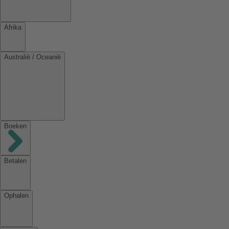
Afrika
Australië / Oceanië
Boeken
Betalen
Ophalen