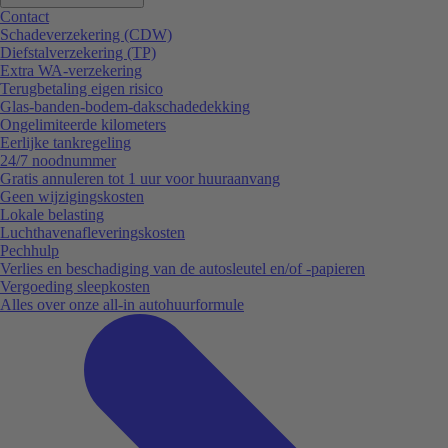
Contact
Schadeverzekering (CDW)
Diefstalverzekering (TP)
Extra WA-verzekering
Terugbetaling eigen risico
Glas-banden-bodem-dakschadedekking
Ongelimiteerde kilometers
Eerlijke tankregeling
24/7 noodnummer
Gratis annuleren tot 1 uur voor huuraanvang
Geen wijzigingskosten
Lokale belasting
Luchthavenafleveringskosten
Pechhulp
Verlies en beschadiging van de autosleutel en/of -papieren
Vergoeding sleepkosten
Alles over onze all-in autohuurformule