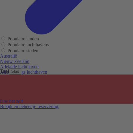
Populaire landen
Populaire luchthavens
Populaire steden
Australië
Nieuw-Zeeland
Adelaide luchthaven
Taal
Sluit
Alice Springs luchthaven
Auckland luchthaven
Cairns luchthaven
Christchurch luchthaven
Hobart luchthaven
Melbourne Tullamarine luchthaven
Doe het zelf
Perth luchthaven
Bekijk en beheer je reservering.
Sydney luchthaven
Auckland
Christchurch
Melbourne
Newcastle