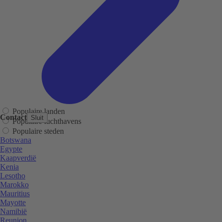
Populaire landen
Contact
Sluit
Populaire luchthavens
Populaire steden
Botswana
Egypte
Kaapverdië
Kenia
Lesotho
Marokko
Mauritius
Mayotte
Namibië
Reunion