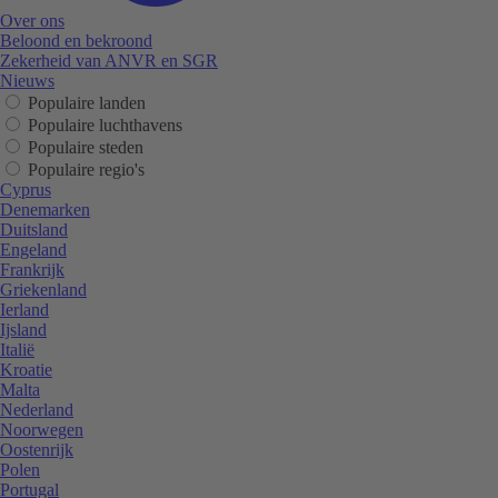
Over ons
Beloond en bekroond
Zekerheid van ANVR en SGR
Nieuws
Populaire landen
Populaire luchthavens
Populaire steden
Populaire regio's
Cyprus
Denemarken
Duitsland
Engeland
Frankrijk
Griekenland
Ierland
Ijsland
Italië
Kroatie
Malta
Nederland
Noorwegen
Oostenrijk
Polen
Portugal