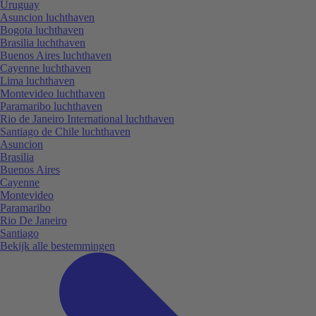
Uruguay
Asuncion luchthaven
Bogota luchthaven
Brasilia luchthaven
Buenos Aires luchthaven
Cayenne luchthaven
Lima luchthaven
Montevideo luchthaven
Paramaribo luchthaven
Rio de Janeiro International luchthaven
Santiago de Chile luchthaven
Asuncion
Brasilia
Buenos Aires
Cayenne
Montevideo
Paramaribo
Rio De Janeiro
Santiago
Bekijk alle bestemmingen