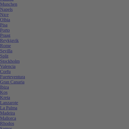
Munchen
Napels
Nice
Olbia
Pisa
Porto
Praag
Reykjavik
Rome
Sevilla
Split
Stockholm
Valencia
Corfu
Fuerteventura
Gran Canaria
Ibiza
Kos
Kreta
Lanzarote
La Palma
Madeira
Mallorca
Rhodos
Samos