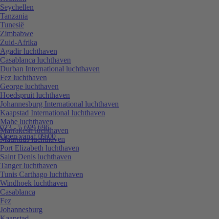
Seychellen
Tanzania
Tunesië
Zimbabwe
Zuid-Afrika
Agadir luchthaven
Casablanca luchthaven
Durban International luchthaven
Fez luchthaven
George luchthaven
Hoedspruit luchthaven
Johannesburg International luchthaven
Kaapstad International luchthaven
Mahe luchthaven
023 - 5 699 696
Marrakesh luchthaven
Open vanaf 09:00
Mauritius luchthaven
Port Elizabeth luchthaven
Saint Denis luchthaven
Tanger luchthaven
Tunis Carthago luchthaven
Windhoek luchthaven
Casablanca
Fez
Johannesburg
Kaapstad