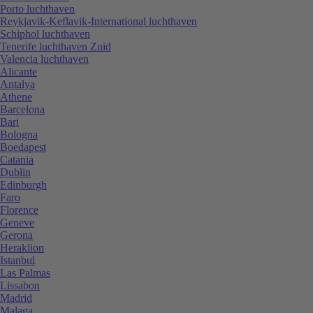
Porto luchthaven
Reykjavik-Keflavik-International luchthaven
Schiphol luchthaven
Tenerife luchthaven Zuid
Valencia luchthaven
Alicante
Antalya
Athene
Barcelona
Bari
Bologna
Boedapest
Catania
Dublin
Edinburgh
Faro
Florence
Geneve
Gerona
Heraklion
Istanbul
Las Palmas
Lissabon
Madrid
Malaga