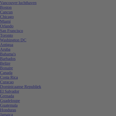
Vancouver luchthaven
Boston
Cancun
Chicago
Miami
Orlando
San Francisco
Toronto
Washington DC
Antigua
Aruba
Bahama's
Barbados
Belize
Bonaire
Canada
Costa Rica
Curaçao
Dominicaanse Republiek
El Salvador
Grenada
Guadeloupe
Guatemala
Honduras
Jamaica