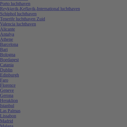
Porto luchthaven
Reykjavik-Keflavik-International luchthaven
Schiphol luchthaven
Tenerife luchthaven Zuid
Valencia luchthaven
Alicante
Antalya
Athene
Barcelona
Bari
Bologna
Boedapest
Catania
Dublin
Edinburgh
Faro
Florence
Geneve
Gerona
Heraklion
Istanbul
Las Palmas
Lissabon
Madrid
Malaga