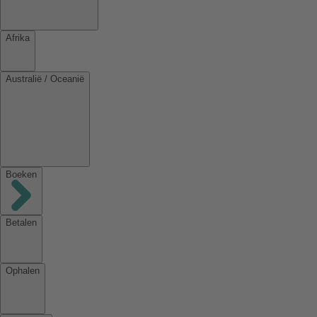
Afrika
Australië / Oceanië
Boeken
Betalen
Ophalen