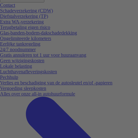
Contact
Schadeverzekering (CDW)
Diefstalverzekering (TP)
Extra WA-verzekering
Terugbetaling eigen risico
Glas-banden-bodem-dakschadedekking
Ongelimiteerde kilometers
Eerlijke tankregeling
24/7 noodnummer
Gratis annuleren tot 1 uur voor huuraanvang
Geen wijzigingskosten
Lokale belasting
Luchthavenafleveringskosten
Pechhulp
Verlies en beschadiging van de autosleutel en/of -papieren
Vergoeding sleepkosten
Alles over onze all-in autohuurformule