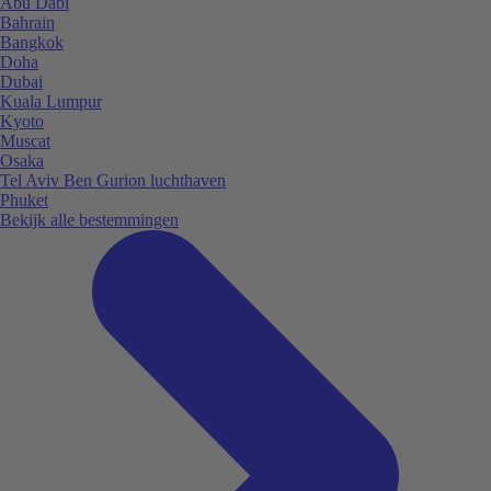
Abu Dabi
Bahrain
Bangkok
Doha
Dubai
Kuala Lumpur
Kyoto
Muscat
Osaka
Tel Aviv Ben Gurion luchthaven
Phuket
Bekijk alle bestemmingen