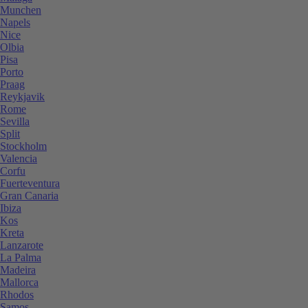
Munchen
Napels
Nice
Olbia
Pisa
Porto
Praag
Reykjavik
Rome
Sevilla
Split
Stockholm
Valencia
Corfu
Fuerteventura
Gran Canaria
Ibiza
Kos
Kreta
Lanzarote
La Palma
Madeira
Mallorca
Rhodos
Samos