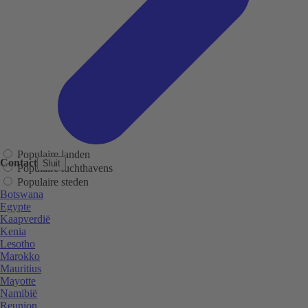
Populaire landen
Contact
Sluit
Populaire luchthavens
Populaire steden
Botswana
Egypte
Kaapverdië
Kenia
Lesotho
Marokko
Mauritius
Mayotte
Namibië
Reunion