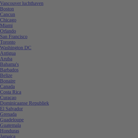
Vancouver luchthaven
Boston
Cancun
Chicago
Miami
Orlando
San Francisco
Toronto
Washington DC
Antigua
Aruba
Bahama's
Barbados
Belize
Bonaire
Canada
Costa Rica
Curaçao
Dominicaanse Republiek
El Salvador
Grenada
Guadeloupe
Guatemala
Honduras
Jamaica