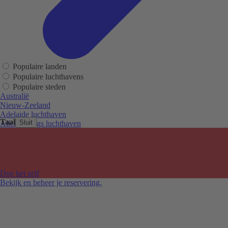
Populaire landen
Populaire luchthavens
Populaire steden
Australië
Nieuw-Zeeland
Adelaide luchthaven
Taal
Sluit
Alice Springs luchthaven
Auckland luchthaven
Cairns luchthaven
Christchurch luchthaven
Hobart luchthaven
Melbourne Tullamarine luchthaven
Doe het zelf
Perth luchthaven
Bekijk en beheer je reservering.
Sydney luchthaven
Auckland
Christchurch
Melbourne
Newcastle