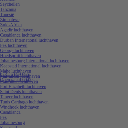
Seychellen
Tanzania
Tunesië
Zimbabwe
Zuid-Afrika
Agadir luchthaven
Casablanca luchthaven
Durban International luchthaven
Fez luchthaven
George luchthaven
Hoedspruit luchthaven
Johannesburg International luchthaven
Kaapstad International luchthaven
Mahe luchthaven
023 - 5 699 696
Marrakesh luchthaven
Open vanaf 09:00
Mauritius luchthaven
Port Elizabeth luchthaven
Saint Denis luchthaven
Tanger luchthaven
Tunis Carthago luchthaven
Windhoek luchthaven
Casablanca
Fez
Johannesburg
Kaapstad