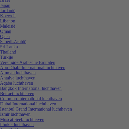
Israël
Japan
Jordanië
Koeweit
Libanon
Maleisië
Oman
Qatar
Saoedi-Arabië
Sri Lanka
Thailand
Turkije
Verenigde Arabische Emiraten
Abu Dhabi International luchthaven
Amman luchthaven
Antalya luchthaven
Aqaba luchthaven
Bangkok International luchthaven
Beiroet luchthaven
Colombo International luchthaven
Dubai International luchthaven
Istanbul Grand International luchthaven
Izmir luchthaven
Muscat Seeb luchthaven
Phuket luchthaven