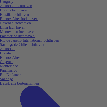
Uruguay
Asuncion luchthaven
Bogota luchthaven
Brasilia luchthaven
Buenos Aires luchthaven
Cayenne luchthaven
Lima luchthaven
Montevideo luchthaven
Paramaribo luchthaven
Rio de Janeiro International luchthaven
Santiago de Chile luchthaven
Asuncion
Brasilia
Buenos Aires
Cayenne
Montevideo
Paramaribo
Rio De Janeiro
Santiago
Bekijk alle bestemmingen