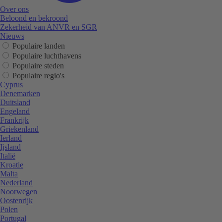
Over ons
Beloond en bekroond
Zekerheid van ANVR en SGR
Nieuws
Populaire landen
Populaire luchthavens
Populaire steden
Populaire regio's
Cyprus
Denemarken
Duitsland
Engeland
Frankrijk
Griekenland
Ierland
Ijsland
Italië
Kroatie
Malta
Nederland
Noorwegen
Oostenrijk
Polen
Portugal