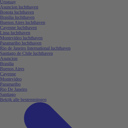
Uruguay
Asuncion luchthaven
Bogota luchthaven
Brasilia luchthaven
Buenos Aires luchthaven
Cayenne luchthaven
Lima luchthaven
Montevideo luchthaven
Paramaribo luchthaven
Rio de Janeiro International luchthaven
Santiago de Chile luchthaven
Asuncion
Brasilia
Buenos Aires
Cayenne
Montevideo
Paramaribo
Rio De Janeiro
Santiago
Bekijk alle bestemmingen