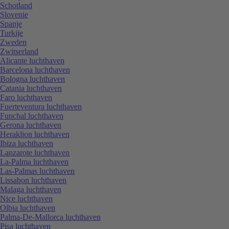
Schotland
Slovenie
Spanje
Turkije
Zweden
Zwitserland
Alicante luchthaven
Barcelona luchthaven
Bologna luchthaven
Catania luchthaven
Faro luchthaven
Fuerteventura luchthaven
Funchal luchthaven
Gerona luchthaven
Heraklion luchthaven
Ibiza luchthaven
Lanzarote luchthaven
La-Palma luchthaven
Las-Palmas luchthaven
Lissabon luchthaven
Malaga luchthaven
Nice luchthaven
Olbia luchthaven
Palma-De-Mallorca luchthaven
Pisa luchthaven