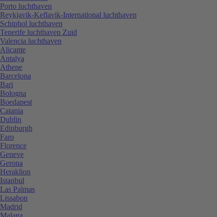
Porto luchthaven
Reykjavik-Keflavik-International luchthaven
Schiphol luchthaven
Tenerife luchthaven Zuid
Valencia luchthaven
Alicante
Antalya
Athene
Barcelona
Bari
Bologna
Boedapest
Catania
Dublin
Edinburgh
Faro
Florence
Geneve
Gerona
Heraklion
Istanbul
Las Palmas
Lissabon
Madrid
Malaga