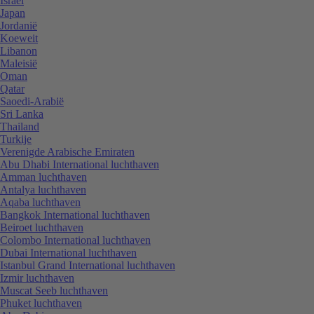
Israël
Japan
Jordanië
Koeweit
Libanon
Maleisië
Oman
Qatar
Saoedi-Arabië
Sri Lanka
Thailand
Turkije
Verenigde Arabische Emiraten
Abu Dhabi International luchthaven
Amman luchthaven
Antalya luchthaven
Aqaba luchthaven
Bangkok International luchthaven
Beiroet luchthaven
Colombo International luchthaven
Dubai International luchthaven
Istanbul Grand International luchthaven
Izmir luchthaven
Muscat Seeb luchthaven
Phuket luchthaven