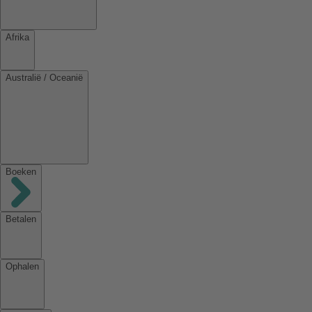
Afrika
Australië / Oceanië
Boeken
Betalen
Ophalen