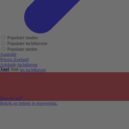
Populaire landen
Populaire luchthavens
Populaire steden
Australië
Nieuw-Zeeland
Adelaide luchthaven
Taal
Sluit
Alice Springs luchthaven
Auckland luchthaven
Cairns luchthaven
Christchurch luchthaven
Hobart luchthaven
Melbourne Tullamarine luchthaven
Doe het zelf
Perth luchthaven
Bekijk en beheer je reservering.
Sydney luchthaven
Auckland
Christchurch
Melbourne
Newcastle