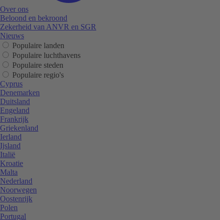
Over ons
Beloond en bekroond
Zekerheid van ANVR en SGR
Nieuws
Populaire landen
Populaire luchthavens
Populaire steden
Populaire regio's
Cyprus
Denemarken
Duitsland
Engeland
Frankrijk
Griekenland
Ierland
Ijsland
Italië
Kroatie
Malta
Nederland
Noorwegen
Oostenrijk
Polen
Portugal