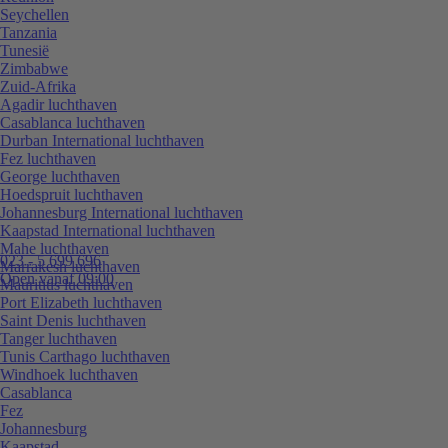
Seychellen
Tanzania
Tunesië
Zimbabwe
Zuid-Afrika
Agadir luchthaven
Casablanca luchthaven
Durban International luchthaven
Fez luchthaven
George luchthaven
Hoedspruit luchthaven
Johannesburg International luchthaven
Kaapstad International luchthaven
Mahe luchthaven
023 - 5 699 696
Marrakesh luchthaven
Open vanaf 09:00
Mauritius luchthaven
Port Elizabeth luchthaven
Saint Denis luchthaven
Tanger luchthaven
Tunis Carthago luchthaven
Windhoek luchthaven
Casablanca
Fez
Johannesburg
Kaapstad