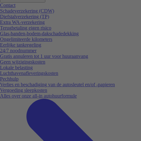
Contact
Schadeverzekering (CDW)
Diefstalverzekering (TP)
Extra WA-verzekering
Terugbetaling eigen risico
Glas-banden-bodem-dakschadedekking
Ongelimiteerde kilometers
Eerlijke tankregeling
24/7 noodnummer
Gratis annuleren tot 1 uur voor huuraanvang
Geen wijzigingskosten
Lokale belasting
Luchthavenafleveringskosten
Pechhulp
Verlies en beschadiging van de autosleutel en/of -papieren
Vergoeding sleepkosten
Alles over onze all-in autohuurformule