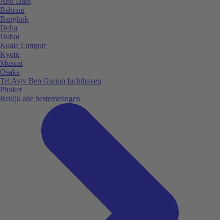
Abu Dabi
Bahrain
Bangkok
Doha
Dubai
Kuala Lumpur
Kyoto
Muscat
Osaka
Tel Aviv Ben Gurion luchthaven
Phuket
Bekijk alle bestemmingen