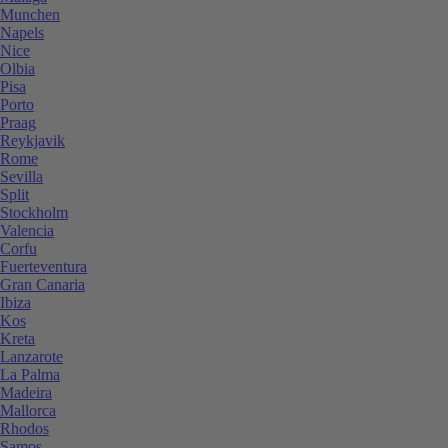
Munchen
Napels
Nice
Olbia
Pisa
Porto
Praag
Reykjavik
Rome
Sevilla
Split
Stockholm
Valencia
Corfu
Fuerteventura
Gran Canaria
Ibiza
Kos
Kreta
Lanzarote
La Palma
Madeira
Mallorca
Rhodos
Samos