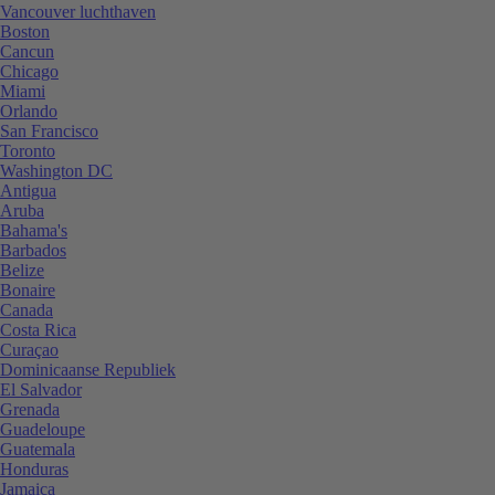
Vancouver luchthaven
Boston
Cancun
Chicago
Miami
Orlando
San Francisco
Toronto
Washington DC
Antigua
Aruba
Bahama's
Barbados
Belize
Bonaire
Canada
Costa Rica
Curaçao
Dominicaanse Republiek
El Salvador
Grenada
Guadeloupe
Guatemala
Honduras
Jamaica