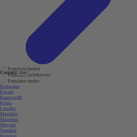
Populaire landen
Contact
Sluit
Populaire luchthavens
Populaire steden
Botswana
Egypte
Kaapverdië
Kenia
Lesotho
Marokko
Mauritius
Mayotte
Namibië
Reunion