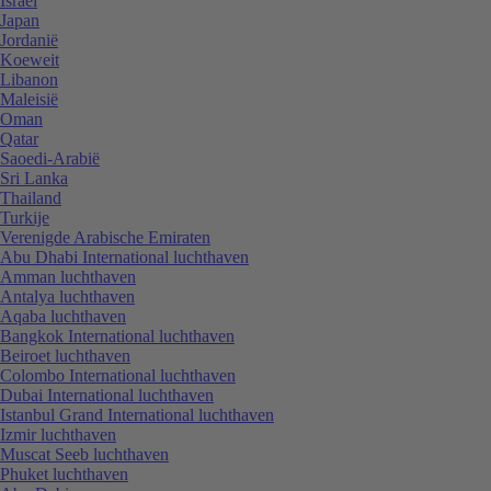
Israël
Japan
Jordanië
Koeweit
Libanon
Maleisië
Oman
Qatar
Saoedi-Arabië
Sri Lanka
Thailand
Turkije
Verenigde Arabische Emiraten
Abu Dhabi International luchthaven
Amman luchthaven
Antalya luchthaven
Aqaba luchthaven
Bangkok International luchthaven
Beiroet luchthaven
Colombo International luchthaven
Dubai International luchthaven
Istanbul Grand International luchthaven
Izmir luchthaven
Muscat Seeb luchthaven
Phuket luchthaven