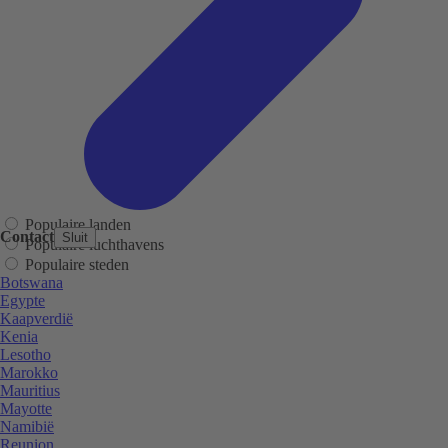
Populaire landen
Contact
Sluit
Populaire luchthavens
Populaire steden
Botswana
Egypte
Kaapverdië
Kenia
Lesotho
Marokko
Mauritius
Mayotte
Namibië
Reunion