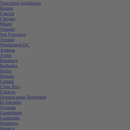
Vancouver luchthaven
Boston
Cancun
Chicago
Miami
Orlando
San Francisco
Toronto
Washington DC
Antigua
Aruba
Bahama's
Barbados
Belize
Bonaire
Canada
Costa Rica
Curaçao
Dominicaanse Republiek
El Salvador
Grenada
Guadeloupe
Guatemala
Honduras
Jamaica