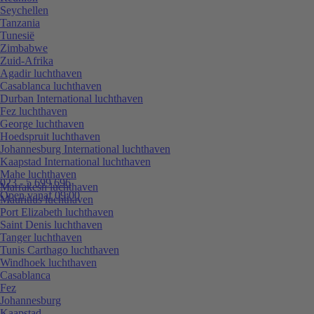
Seychellen
Tanzania
Tunesië
Zimbabwe
Zuid-Afrika
Agadir luchthaven
Casablanca luchthaven
Durban International luchthaven
Fez luchthaven
George luchthaven
Hoedspruit luchthaven
Johannesburg International luchthaven
Kaapstad International luchthaven
Mahe luchthaven
023 - 5 699 696
Marrakesh luchthaven
Open vanaf 09:00
Mauritius luchthaven
Port Elizabeth luchthaven
Saint Denis luchthaven
Tanger luchthaven
Tunis Carthago luchthaven
Windhoek luchthaven
Casablanca
Fez
Johannesburg
Kaapstad