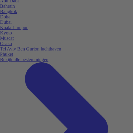
Abu Dabi
Bahrain
Bangkok
Doha
Dubai
Kuala Lumpur
Kyoto
Muscat
Osaka
Tel Aviv Ben Gurion luchthaven
Phuket
Bekijk alle bestemmingen