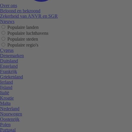
Over ons
Beloond en bekroond
Zekerheid van ANVR en SGR
Nieuws
Populaire landen
Populaire luchthavens
Populaire steden
Populaire regio's
Cyprus
Denemarken
Duitsland
Engeland
Frankrijk
Griekenland
Ierland
Ijsland
Italië
Kroatie
Malta
Nederland
Noorwegen
Oostenrijk
Polen
Portugal