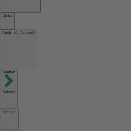
Afrika
Australië / Oceanië
Boeken
Betalen
Ophalen