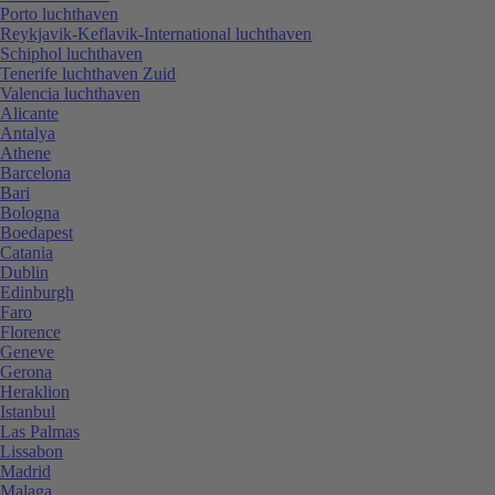
Porto luchthaven
Reykjavik-Keflavik-International luchthaven
Schiphol luchthaven
Tenerife luchthaven Zuid
Valencia luchthaven
Alicante
Antalya
Athene
Barcelona
Bari
Bologna
Boedapest
Catania
Dublin
Edinburgh
Faro
Florence
Geneve
Gerona
Heraklion
Istanbul
Las Palmas
Lissabon
Madrid
Malaga