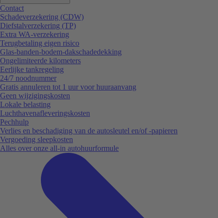
Contact
Schadeverzekering (CDW)
Diefstalverzekering (TP)
Extra WA-verzekering
Terugbetaling eigen risico
Glas-banden-bodem-dakschadedekking
Ongelimiteerde kilometers
Eerlijke tankregeling
24/7 noodnummer
Gratis annuleren tot 1 uur voor huuraanvang
Geen wijzigingskosten
Lokale belasting
Luchthavenafleveringskosten
Pechhulp
Verlies en beschadiging van de autosleutel en/of -papieren
Vergoeding sleepkosten
Alles over onze all-in autohuurformule