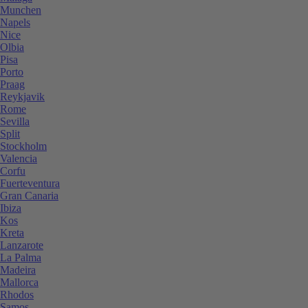
Munchen
Napels
Nice
Olbia
Pisa
Porto
Praag
Reykjavik
Rome
Sevilla
Split
Stockholm
Valencia
Corfu
Fuerteventura
Gran Canaria
Ibiza
Kos
Kreta
Lanzarote
La Palma
Madeira
Mallorca
Rhodos
Samos