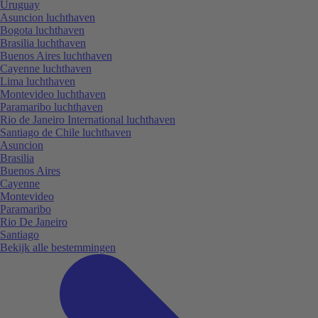
Uruguay
Asuncion luchthaven
Bogota luchthaven
Brasilia luchthaven
Buenos Aires luchthaven
Cayenne luchthaven
Lima luchthaven
Montevideo luchthaven
Paramaribo luchthaven
Rio de Janeiro International luchthaven
Santiago de Chile luchthaven
Asuncion
Brasilia
Buenos Aires
Cayenne
Montevideo
Paramaribo
Rio De Janeiro
Santiago
Bekijk alle bestemmingen