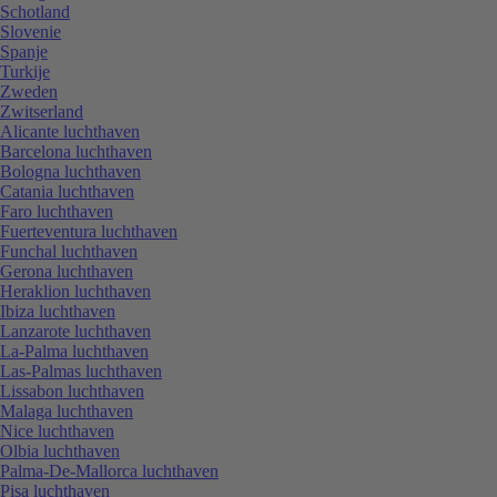
Schotland
Slovenie
Spanje
Turkije
Zweden
Zwitserland
Alicante luchthaven
Barcelona luchthaven
Bologna luchthaven
Catania luchthaven
Faro luchthaven
Fuerteventura luchthaven
Funchal luchthaven
Gerona luchthaven
Heraklion luchthaven
Ibiza luchthaven
Lanzarote luchthaven
La-Palma luchthaven
Las-Palmas luchthaven
Lissabon luchthaven
Malaga luchthaven
Nice luchthaven
Olbia luchthaven
Palma-De-Mallorca luchthaven
Pisa luchthaven