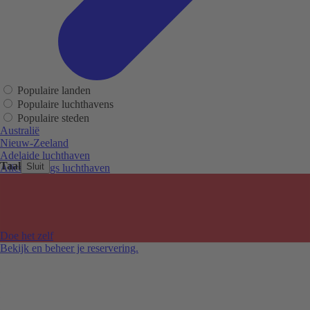
Populaire landen
Populaire luchthavens
Populaire steden
Australië
Nieuw-Zeeland
Adelaide luchthaven
Taal
Sluit
Alice Springs luchthaven
Auckland luchthaven
Cairns luchthaven
Christchurch luchthaven
Hobart luchthaven
Melbourne Tullamarine luchthaven
Doe het zelf
Perth luchthaven
Bekijk en beheer je reservering.
Sydney luchthaven
Auckland
Christchurch
Melbourne
Newcastle