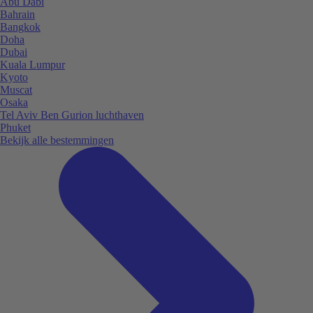
Abu Dabi
Bahrain
Bangkok
Doha
Dubai
Kuala Lumpur
Kyoto
Muscat
Osaka
Tel Aviv Ben Gurion luchthaven
Phuket
Bekijk alle bestemmingen