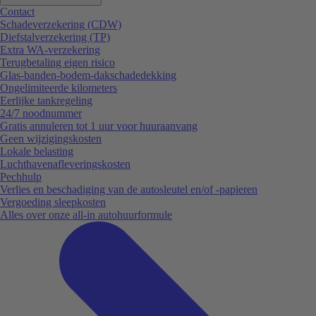
Contact
Schadeverzekering (CDW)
Diefstalverzekering (TP)
Extra WA-verzekering
Terugbetaling eigen risico
Glas-banden-bodem-dakschadedekking
Ongelimiteerde kilometers
Eerlijke tankregeling
24/7 noodnummer
Gratis annuleren tot 1 uur voor huuraanvang
Geen wijzigingskosten
Lokale belasting
Luchthavenafleveringskosten
Pechhulp
Verlies en beschadiging van de autosleutel en/of -papieren
Vergoeding sleepkosten
Alles over onze all-in autohuurformule