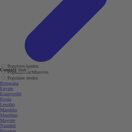
Populaire landen
Contact
Sluit
Populaire luchthavens
Populaire steden
Botswana
Egypte
Kaapverdië
Kenia
Lesotho
Marokko
Mauritius
Mayotte
Namibië
Reunion