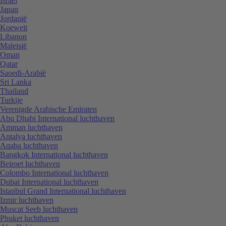
Israël
Japan
Jordanië
Koeweit
Libanon
Maleisië
Oman
Qatar
Saoedi-Arabië
Sri Lanka
Thailand
Turkije
Verenigde Arabische Emiraten
Abu Dhabi International luchthaven
Amman luchthaven
Antalya luchthaven
Aqaba luchthaven
Bangkok International luchthaven
Beiroet luchthaven
Colombo International luchthaven
Dubai International luchthaven
Istanbul Grand International luchthaven
Izmir luchthaven
Muscat Seeb luchthaven
Phuket luchthaven