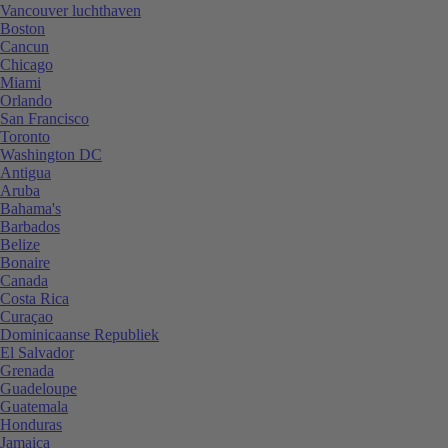
Vancouver luchthaven
Boston
Cancun
Chicago
Miami
Orlando
San Francisco
Toronto
Washington DC
Antigua
Aruba
Bahama's
Barbados
Belize
Bonaire
Canada
Costa Rica
Curaçao
Dominicaanse Republiek
El Salvador
Grenada
Guadeloupe
Guatemala
Honduras
Jamaica