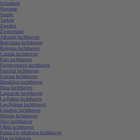
Schotland
Slovenie
Spanje
Turkije
Zweden
Zwitserland
Alicante luchthaven
Barcelona luchthaven
Bologna luchthaven
Catania luchthaven
Faro luchthaven
Fuerteventura luchthaven
Funchal luchthaven
Gerona luchthaven
Heraklion luchthaven
Ibiza luchthaven
Lanzarote luchthaven
La-Palma luchthaven
Las-Palmas luchthaven
Lissabon luchthaven
Malaga luchthaven
Nice luchthaven
Olbia luchthaven
Palma-De-Mallorca luchthaven
Pisa luchthaven