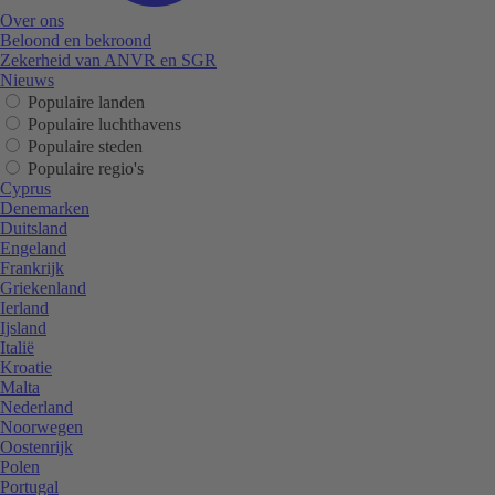
Over ons
Beloond en bekroond
Zekerheid van ANVR en SGR
Nieuws
Populaire landen
Populaire luchthavens
Populaire steden
Populaire regio's
Cyprus
Denemarken
Duitsland
Engeland
Frankrijk
Griekenland
Ierland
Ijsland
Italië
Kroatie
Malta
Nederland
Noorwegen
Oostenrijk
Polen
Portugal