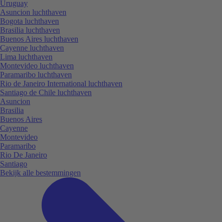
Uruguay
Asuncion luchthaven
Bogota luchthaven
Brasilia luchthaven
Buenos Aires luchthaven
Cayenne luchthaven
Lima luchthaven
Montevideo luchthaven
Paramaribo luchthaven
Rio de Janeiro International luchthaven
Santiago de Chile luchthaven
Asuncion
Brasilia
Buenos Aires
Cayenne
Montevideo
Paramaribo
Rio De Janeiro
Santiago
Bekijk alle bestemmingen