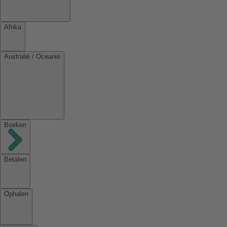
Afrika
Australië / Oceanië
Boeken
Betalen
Ophalen