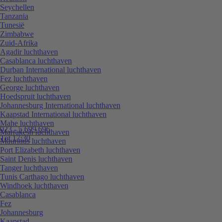
Seychellen
Tanzania
Tunesië
Zimbabwe
Zuid-Afrika
Agadir luchthaven
Casablanca luchthaven
Durban International luchthaven
Fez luchthaven
George luchthaven
Hoedspruit luchthaven
Johannesburg International luchthaven
Kaapstad International luchthaven
Mahe luchthaven
023 - 5 699 696
Marrakesh luchthaven
Tot 17:30
Mauritius luchthaven
Port Elizabeth luchthaven
Saint Denis luchthaven
Tanger luchthaven
Tunis Carthago luchthaven
Windhoek luchthaven
Casablanca
Fez
Johannesburg
Kaapstad