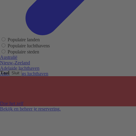
Populaire landen
Populaire luchthavens
Populaire steden
Australië
Nieuw-Zeeland
Adelaide luchthaven
Taal
Sluit
Alice Springs luchthaven
Auckland luchthaven
Cairns luchthaven
Christchurch luchthaven
Hobart luchthaven
Melbourne Tullamarine luchthaven
Doe het zelf
Perth luchthaven
Bekijk en beheer je reservering.
Sydney luchthaven
Auckland
Christchurch
Melbourne
Newcastle