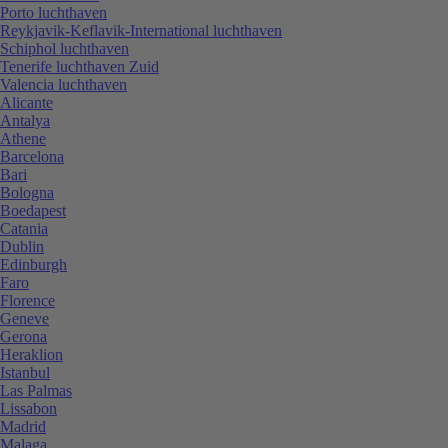
Porto luchthaven
Reykjavik-Keflavik-International luchthaven
Schiphol luchthaven
Tenerife luchthaven Zuid
Valencia luchthaven
Alicante
Antalya
Athene
Barcelona
Bari
Bologna
Boedapest
Catania
Dublin
Edinburgh
Faro
Florence
Geneve
Gerona
Heraklion
Istanbul
Las Palmas
Lissabon
Madrid
Malaga