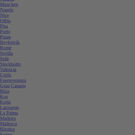
Munchen
Napels
Nice
Olbia
Pisa
Porto
Praag
Reykjavik
Rome
Sevilla
Split
Stockholm
Valencia
Corfu
Fuerteventura
Gran Canaria
Ibiza
Kos
Kreta
Lanzarote
La Palma
Madeira
Mallorca
Rhodos
Samos