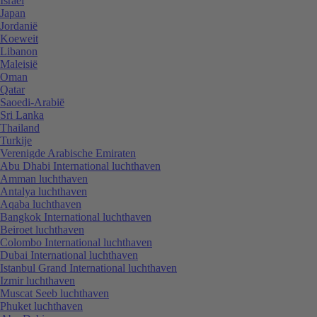
Israël
Japan
Jordanië
Koeweit
Libanon
Maleisië
Oman
Qatar
Saoedi-Arabië
Sri Lanka
Thailand
Turkije
Verenigde Arabische Emiraten
Abu Dhabi International luchthaven
Amman luchthaven
Antalya luchthaven
Aqaba luchthaven
Bangkok International luchthaven
Beiroet luchthaven
Colombo International luchthaven
Dubai International luchthaven
Istanbul Grand International luchthaven
Izmir luchthaven
Muscat Seeb luchthaven
Phuket luchthaven