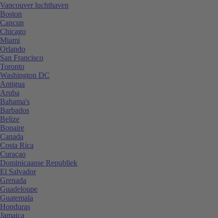
Vancouver luchthaven
Boston
Cancun
Chicago
Miami
Orlando
San Francisco
Toronto
Washington DC
Antigua
Aruba
Bahama's
Barbados
Belize
Bonaire
Canada
Costa Rica
Curaçao
Dominicaanse Republiek
El Salvador
Grenada
Guadeloupe
Guatemala
Honduras
Jamaica