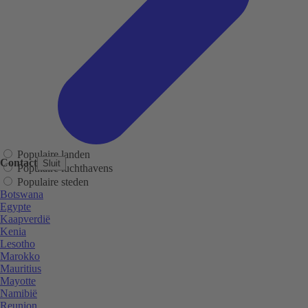
Populaire landen
Contact
Sluit
Populaire luchthavens
Populaire steden
Botswana
Egypte
Kaapverdië
Kenia
Lesotho
Marokko
Mauritius
Mayotte
Namibië
Reunion