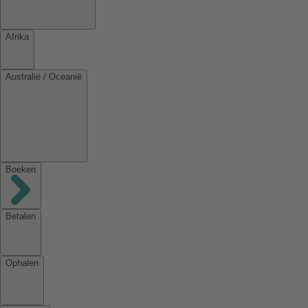
Afrika
Australië / Oceanië
Boeken
Betalen
Ophalen