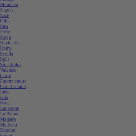
Munchen
Napels
Nice
Olbia
Pisa
Porto
Praag
Reykjavik
Rome
Sevilla
Split
Stockholm
Valencia
Corfu
Fuerteventura
Gran Canaria
Ibiza
Kos
Kreta
Lanzarote
La Palma
Madeira
Mallorca
Rhodos
Samos