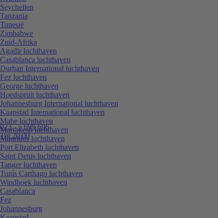
Seychellen
Tanzania
Tunesië
Zimbabwe
Zuid-Afrika
Agadir luchthaven
Casablanca luchthaven
Durban International luchthaven
Fez luchthaven
George luchthaven
Hoedspruit luchthaven
Johannesburg International luchthaven
Kaapstad International luchthaven
Mahe luchthaven
023 - 5 699 696
Marrakesh luchthaven
Tot 20:00
Mauritius luchthaven
Port Elizabeth luchthaven
Saint Denis luchthaven
Tanger luchthaven
Tunis Carthago luchthaven
Windhoek luchthaven
Casablanca
Fez
Johannesburg
Kaapstad