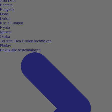
Abu Dabi
Bahrain
Bangkok
Doha
Dubai
Kuala Lumpur
Kyoto
Muscat
Osaka
Tel Aviv Ben Gurion luchthaven
Phuket
Bekijk alle bestemmingen