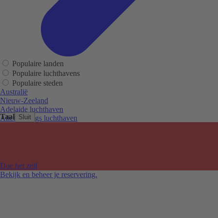
Populaire landen
Populaire luchthavens
Populaire steden
Australië
Nieuw-Zeeland
Adelaide luchthaven
Taal
Sluit
Alice Springs luchthaven
Auckland luchthaven
Cairns luchthaven
Christchurch luchthaven
Hobart luchthaven
Melbourne Tullamarine luchthaven
Doe het zelf
Perth luchthaven
Bekijk en beheer je reservering.
Sydney luchthaven
Auckland
Christchurch
Melbourne
Newcastle