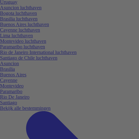
Uruguay
Asuncion luchthaven
Bogota luchthaven
Brasilia luchthaven
Buenos Aires luchthaven
Cayenne luchthaven
Lima luchthaven
Montevideo luchthaven
Paramaribo luchthaven
Rio de Janeiro International luchthaven
Santiago de Chile luchthaven
Asuncion
Brasilia
Buenos Aires
Cayenne
Montevideo
Paramaribo
Rio De Janeiro
Santiago
Bekijk alle bestemmingen