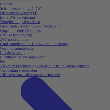
Contact
Schadeverzekering (CDW)
Diefstalverzekering (TP)
Extra WA-verzekering
Terugbetaling eigen risico
Glas-banden-bodem-dakschadedekking
Ongelimiteerde kilometers
Eerlijke tankregeling
24/7 noodnummer
Gratis annuleren tot 1 uur voor huuraanvang
Geen wijzigingskosten
Lokale belasting
Luchthavenafleveringskosten
Pechhulp
Verlies en beschadiging van de autosleutel en/of -papieren
Vergoeding sleepkosten
Alles over onze all-in autohuurformule