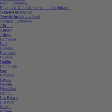
Porto luchthaven
Reykjavik-Keflavik-International luchthaven
Schiphol luchthaven
Tenerife luchthaven Zuid
Valencia luchthaven
Alicante
Antalya
Athene
Barcelona
Bari
Bologna
Boedapest
Catania
Dublin
Edinburgh
Faro
Florence
Geneve
Gerona
Heraklion
Istanbul
Las Palmas
Lissabon
Madrid
Malaga