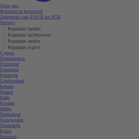
Over ons
Beloond en bekroond
Zekerheid van ANVR en SGR
Nieuws
Populaire landen
Populaire luchthavens
Populaire steden
Populaire regio's
Cyprus
Denemarken
Duitsland
Engeland
Frankrijk
Griekenland
Ierland
Ijsland
Italië
Kroatie
Malta
Nederland
Noorwegen
Oostenrijk
Polen
Portugal