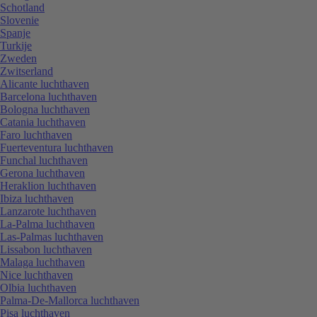
Schotland
Slovenie
Spanje
Turkije
Zweden
Zwitserland
Alicante luchthaven
Barcelona luchthaven
Bologna luchthaven
Catania luchthaven
Faro luchthaven
Fuerteventura luchthaven
Funchal luchthaven
Gerona luchthaven
Heraklion luchthaven
Ibiza luchthaven
Lanzarote luchthaven
La-Palma luchthaven
Las-Palmas luchthaven
Lissabon luchthaven
Malaga luchthaven
Nice luchthaven
Olbia luchthaven
Palma-De-Mallorca luchthaven
Pisa luchthaven