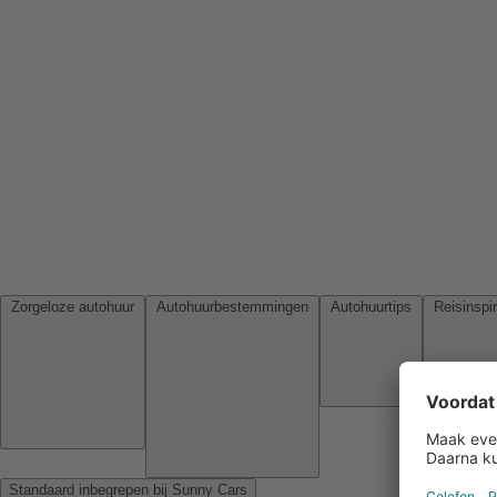
Zorgeloze autohuur
Autohuurbestemmingen
Autohuurtips
Standaard inbegrepen bij Sunny Cars