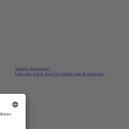
Schade declareren?
Lees hier wat te doen bij schade aan de huurauto.