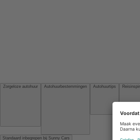
Zorgeloze autohuur
Autohuurbestemmingen
Autohuurtips
Standaard inbegrepen bij Sunny Cars