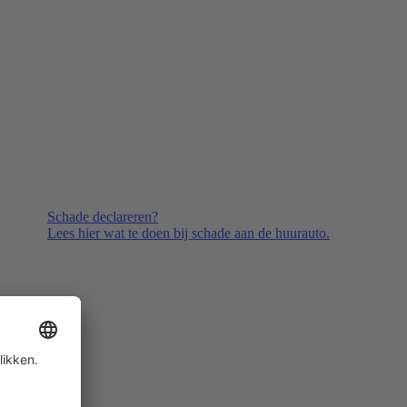
Schade declareren?
Lees hier wat te doen bij schade aan de huurauto.