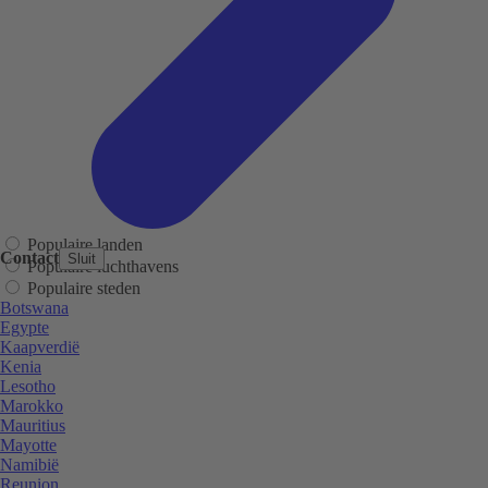
Populaire landen
Contact
Sluit
Populaire luchthavens
Populaire steden
Botswana
Egypte
Kaapverdië
Kenia
Lesotho
Marokko
Mauritius
Mayotte
Namibië
Reunion