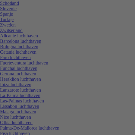
Schotland
Slovenie
Spanje
Turkije
Zweden
Zwitserland
Alicante luchthaven
Barcelona luchthaven
Bologna luchthaven
Catania luchthaven
Faro luchthaven
Fuerteventura luchthaven
Funchal luchthaven
Gerona luchthaven
Heraklion luchthaven
Ibiza luchthaven
Lanzarote luchthaven
La-Palma luchthaven
Las-Palmas luchthaven
Lissabon luchthaven
Malaga luchthaven
Nice luchthaven
Olbia luchthaven
Palma-De-Mallorca luchthaven
Pisa luchthaven