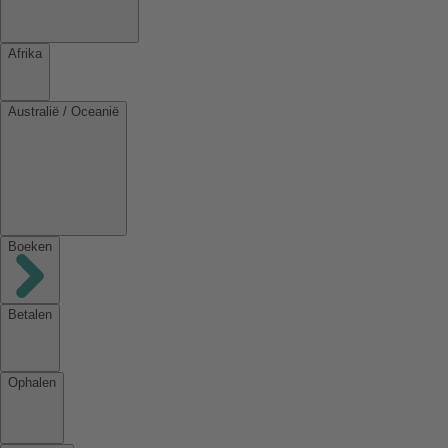
Afrika
Australië / Oceanië
Boeken
Betalen
Ophalen