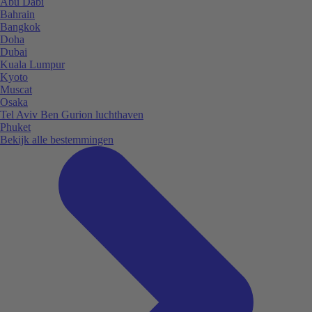
Abu Dabi
Bahrain
Bangkok
Doha
Dubai
Kuala Lumpur
Kyoto
Muscat
Osaka
Tel Aviv Ben Gurion luchthaven
Phuket
Bekijk alle bestemmingen