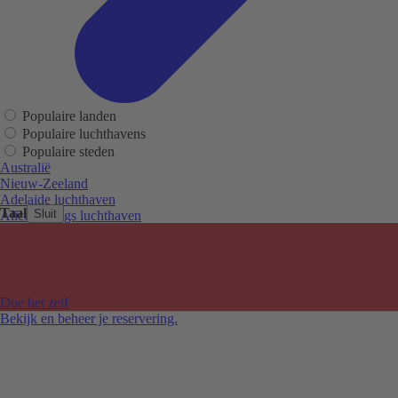
Populaire landen
Populaire luchthavens
Populaire steden
Australië
Nieuw-Zeeland
Adelaide luchthaven
Taal
Sluit
Alice Springs luchthaven
Auckland luchthaven
Cairns luchthaven
Christchurch luchthaven
Hobart luchthaven
Melbourne Tullamarine luchthaven
Doe het zelf
Perth luchthaven
Bekijk en beheer je reservering.
Sydney luchthaven
Auckland
Christchurch
Melbourne
Newcastle