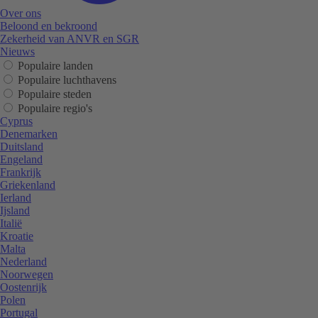
Over ons
Beloond en bekroond
Zekerheid van ANVR en SGR
Nieuws
Populaire landen
Populaire luchthavens
Populaire steden
Populaire regio's
Cyprus
Denemarken
Duitsland
Engeland
Frankrijk
Griekenland
Ierland
Ijsland
Italië
Kroatie
Malta
Nederland
Noorwegen
Oostenrijk
Polen
Portugal