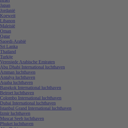
Israël
Japan
Jordanië
Koeweit
Libanon
Maleisië
Oman
Qatar
Saoedi-Arabië
Sri Lanka
Thailand
Turkije
Verenigde Arabische Emiraten
Abu Dhabi International luchthaven
Amman luchthaven
Antalya luchthaven
Aqaba luchthaven
Bangkok International luchthaven
Beiroet luchthaven
Colombo International luchthaven
Dubai International luchthaven
Istanbul Grand International luchthaven
Izmir luchthaven
Muscat Seeb luchthaven
Phuket luchthaven