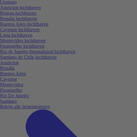
Uruguay
Asuncion luchthaven
Bogota luchthaven
Brasilia luchthaven
Buenos Aires luchthaven
Cayenne luchthaven
Lima luchthaven
Montevideo luchthaven
Paramaribo luchthaven
Rio de Janeiro International luchthaven
Santiago de Chile luchthaven
Asuncion
Brasilia
Buenos Aires
Cayenne
Montevideo
Paramaribo
Rio De Janeiro
Santiago
Bekijk alle bestemmingen