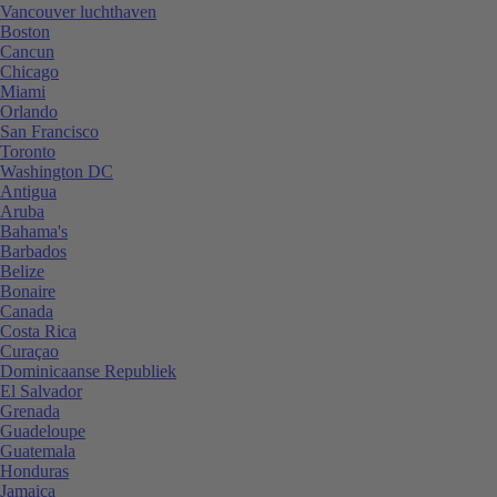
Vancouver luchthaven
Boston
Cancun
Chicago
Miami
Orlando
San Francisco
Toronto
Washington DC
Antigua
Aruba
Bahama's
Barbados
Belize
Bonaire
Canada
Costa Rica
Curaçao
Dominicaanse Republiek
El Salvador
Grenada
Guadeloupe
Guatemala
Honduras
Jamaica