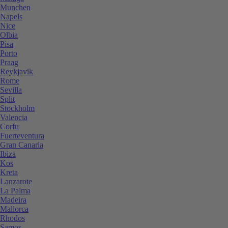
Munchen
Napels
Nice
Olbia
Pisa
Porto
Praag
Reykjavik
Rome
Sevilla
Split
Stockholm
Valencia
Corfu
Fuerteventura
Gran Canaria
Ibiza
Kos
Kreta
Lanzarote
La Palma
Madeira
Mallorca
Rhodos
Samos