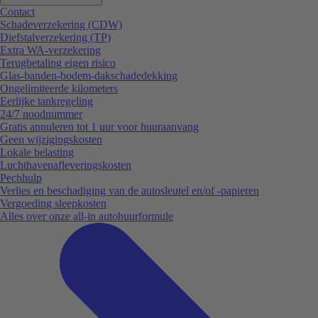
Contact
Schadeverzekering (CDW)
Diefstalverzekering (TP)
Extra WA-verzekering
Terugbetaling eigen risico
Glas-banden-bodem-dakschadedekking
Ongelimiteerde kilometers
Eerlijke tankregeling
24/7 noodnummer
Gratis annuleren tot 1 uur voor huuraanvang
Geen wijzigingskosten
Lokale belasting
Luchthavenafleveringskosten
Pechhulp
Verlies en beschadiging van de autosleutel en/of -papieren
Vergoeding sleepkosten
Alles over onze all-in autohuurformule