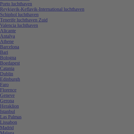
Porto luchthaven
Reykjavik-Keflavik-International luchthaven
Schiphol luchthaven
Tenerife luchthaven Zuid
Valencia luchthaven
Alicante
Antalya
Athene
Barcelona
Bari
Bologna
Boedapest
Catania
Dublin
Edinburgh
Faro
Florence
Geneve
Gerona
Heraklion
Istanbul
Las Palmas
Lissabon
Madrid
Malaga