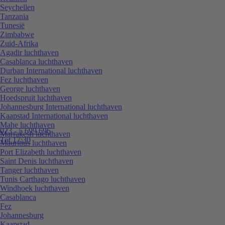
Seychellen
Tanzania
Tunesië
Zimbabwe
Zuid-Afrika
Agadir luchthaven
Casablanca luchthaven
Durban International luchthaven
Fez luchthaven
George luchthaven
Hoedspruit luchthaven
Johannesburg International luchthaven
Kaapstad International luchthaven
Mahe luchthaven
023 - 5 699 696
Marrakesh luchthaven
Tot 17:30
Mauritius luchthaven
Port Elizabeth luchthaven
Saint Denis luchthaven
Tanger luchthaven
Tunis Carthago luchthaven
Windhoek luchthaven
Casablanca
Fez
Johannesburg
Kaapstad