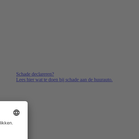
Schade declareren?
Lees hier wat te doen bij schade aan de huurauto.