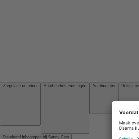
Zorgeloze autohuur
Autohuurbestemmingen
Autohuurtips
Standaard inbegrepen bij Sunny Cars