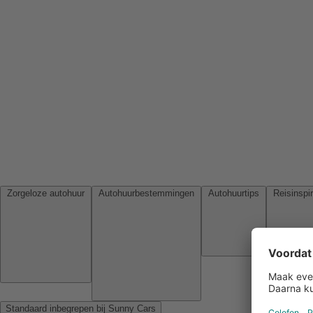
Zorgeloze autohuur
Autohuurbestemmingen
Autohuurtips
Standaard inbegrepen bij Sunny Cars