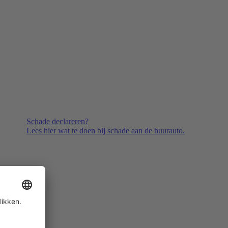
Schade declareren?
Lees hier wat te doen bij schade aan de huurauto.