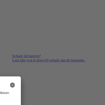
Schade declareren?
Lees hier wat te doen bij schade aan de huurauto.