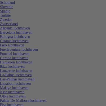
Schotland
Slovenie
Spanje
Turkije
Zweden
Zwitserland
Alicante luchthaven
Barcelona luchthaven
Bologna luchthaven
Catania luchthaven
Faro luchthaven
Fuerteventura luchthaven
Funchal luchthaven
Gerona luchthaven
Heraklion luchthaven
Ibiza luchthaven
Lanzarote luchthaven
La-Palma luchthaven
Las-Palmas luchthaven
Lissabon luchthaven
Malaga luchthaven
Nice luchthaven
Olbia luchthaven
Palma-De-Mallorca luchthaven
Pisa luchthaven