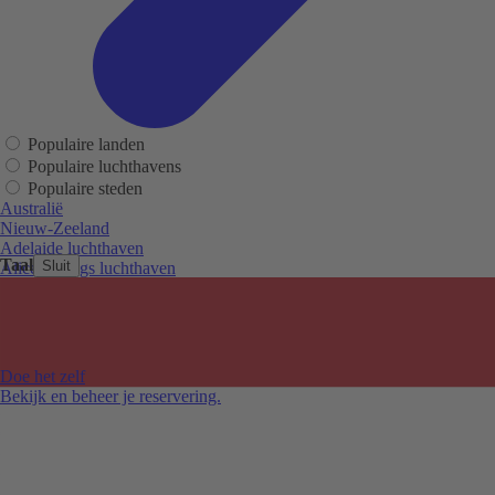
Populaire landen
Populaire luchthavens
Populaire steden
Australië
Nieuw-Zeeland
Adelaide luchthaven
Taal
Sluit
Alice Springs luchthaven
Auckland luchthaven
Cairns luchthaven
Christchurch luchthaven
Hobart luchthaven
Melbourne Tullamarine luchthaven
Doe het zelf
Perth luchthaven
Bekijk en beheer je reservering.
Sydney luchthaven
Auckland
Christchurch
Melbourne
Newcastle