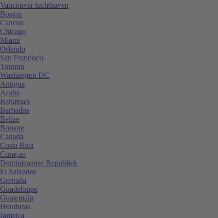
Vancouver luchthaven
Boston
Cancun
Chicago
Miami
Orlando
San Francisco
Toronto
Washington DC
Antigua
Aruba
Bahama's
Barbados
Belize
Bonaire
Canada
Costa Rica
Curaçao
Dominicaanse Republiek
El Salvador
Grenada
Guadeloupe
Guatemala
Honduras
Jamaica