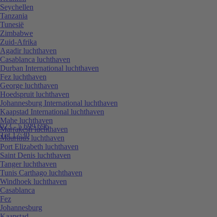
Seychellen
Tanzania
Tunesië
Zimbabwe
Zuid-Afrika
Agadir luchthaven
Casablanca luchthaven
Durban International luchthaven
Fez luchthaven
George luchthaven
Hoedspruit luchthaven
Johannesburg International luchthaven
Kaapstad International luchthaven
Mahe luchthaven
023 - 5 699 696
Marrakesh luchthaven
Tot 17:30
Mauritius luchthaven
Port Elizabeth luchthaven
Saint Denis luchthaven
Tanger luchthaven
Tunis Carthago luchthaven
Windhoek luchthaven
Casablanca
Fez
Johannesburg
Kaapstad