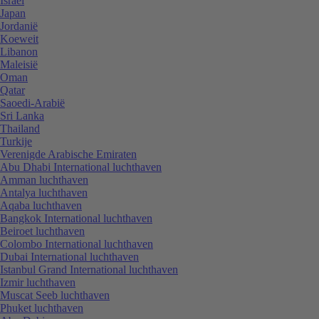
Israël
Japan
Jordanië
Koeweit
Libanon
Maleisië
Oman
Qatar
Saoedi-Arabië
Sri Lanka
Thailand
Turkije
Verenigde Arabische Emiraten
Abu Dhabi International luchthaven
Amman luchthaven
Antalya luchthaven
Aqaba luchthaven
Bangkok International luchthaven
Beiroet luchthaven
Colombo International luchthaven
Dubai International luchthaven
Istanbul Grand International luchthaven
Izmir luchthaven
Muscat Seeb luchthaven
Phuket luchthaven