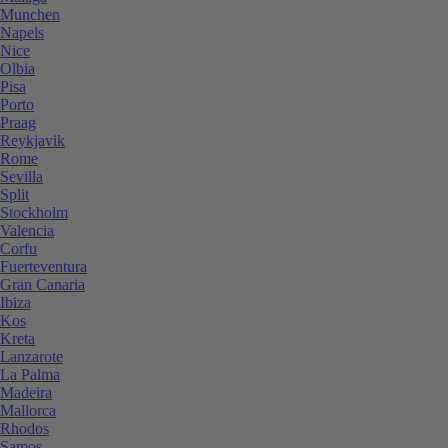
Munchen
Napels
Nice
Olbia
Pisa
Porto
Praag
Reykjavik
Rome
Sevilla
Split
Stockholm
Valencia
Corfu
Fuerteventura
Gran Canaria
Ibiza
Kos
Kreta
Lanzarote
La Palma
Madeira
Mallorca
Rhodos
Samos