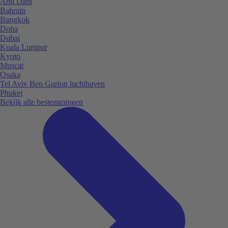
Abu Dabi
Bahrain
Bangkok
Doha
Dubai
Kuala Lumpur
Kyoto
Muscat
Osaka
Tel Aviv Ben Gurion luchthaven
Phuket
Bekijk alle bestemmingen