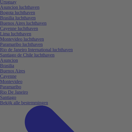
Uruguay
Asuncion luchthaven
Bogota luchthaven
Brasilia luchthaven
Buenos Aires luchthaven
Cayenne luchthaven
Lima luchthaven
Montevideo luchthaven
Paramaribo luchthaven
Rio de Janeiro International luchthaven
Santiago de Chile luchthaven
Asuncion
Brasilia
Buenos Aires
Cayenne
Montevideo
Paramaribo
Rio De Janeiro
Santiago
Bekijk alle bestemmingen