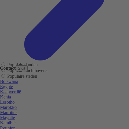
Populaire landen
Contact
Sluit
Populaire luchthavens
Populaire steden
Botswana
Egypte
Kaapverdië
Kenia
Lesotho
Marokko
Mauritius
Mayotte
Namibië
Reunion