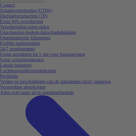
Contact
Schadeverzekering (CDW)
Diefstalverzekering (TP)
Extra WA-verzekering
Terugbetaling eigen risico
Glas-banden-bodem-dakschadedekking
Ongelimiteerde kilometers
Eerlijke tankregeling
24/7 noodnummer
Gratis annuleren tot 1 uur voor huuraanvang
Geen wijzigingskosten
Lokale belasting
Luchthavenafleveringskosten
Pechhulp
Verlies en beschadiging van de autosleutel en/of -papieren
Vergoeding sleepkosten
Alles over onze all-in autohuurformule