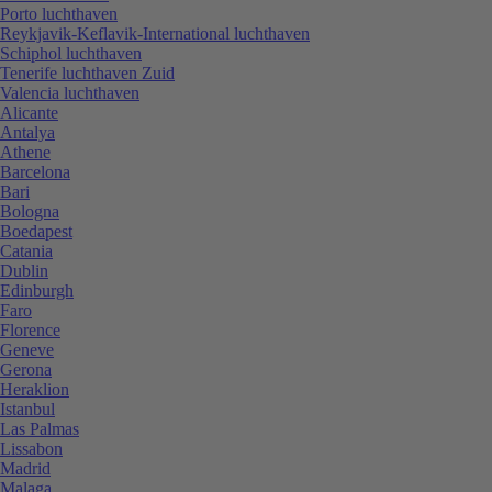
Porto luchthaven
Reykjavik-Keflavik-International luchthaven
Schiphol luchthaven
Tenerife luchthaven Zuid
Valencia luchthaven
Alicante
Antalya
Athene
Barcelona
Bari
Bologna
Boedapest
Catania
Dublin
Edinburgh
Faro
Florence
Geneve
Gerona
Heraklion
Istanbul
Las Palmas
Lissabon
Madrid
Malaga