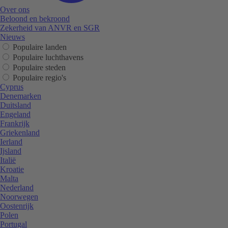
Over ons
Beloond en bekroond
Zekerheid van ANVR en SGR
Nieuws
Populaire landen
Populaire luchthavens
Populaire steden
Populaire regio's
Cyprus
Denemarken
Duitsland
Engeland
Frankrijk
Griekenland
Ierland
Ijsland
Italië
Kroatie
Malta
Nederland
Noorwegen
Oostenrijk
Polen
Portugal