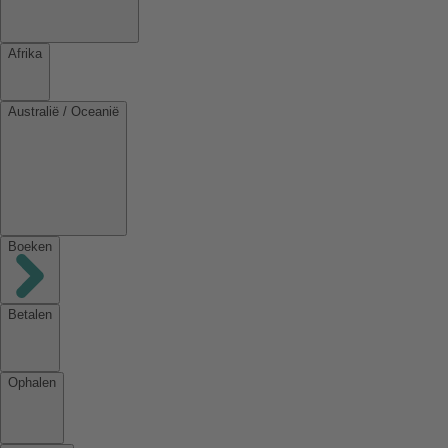
Afrika
Australië / Oceanië
Boeken
Betalen
Ophalen