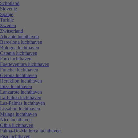
Schotland
Slovenie
Spanje
Turkije
Zweden
Zwitserland
Alicante luchthaven
Barcelona luchthaven
Bologna luchthaven
Catania luchthaven
Faro luchthaven
Fuerteventura luchthaven
Funchal luchthaven
Gerona luchthaven
Heraklion luchthaven
Ibiza luchthaven
Lanzarote luchthaven
La-Palma luchthaven
Las-Palmas luchthaven
Lissabon luchthaven
Malaga luchthaven
Nice luchthaven
Olbia luchthaven
Palma-De-Mallorca luchthaven
Pisa luchthaven