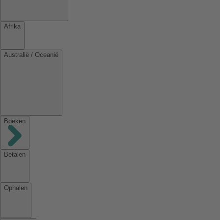
Afrika
Australië / Oceanië
Boeken
Betalen
Ophalen