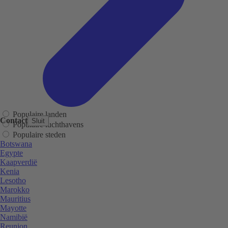
Populaire landen
Contact
Sluit
Populaire luchthavens
Populaire steden
Botswana
Egypte
Kaapverdië
Kenia
Lesotho
Marokko
Mauritius
Mayotte
Namibië
Reunion