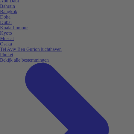
Abu Dabi
Bahrain
Bangkok
Doha
Dubai
Kuala Lumpur
Kyoto
Muscat
Osaka
Tel Aviv Ben Gurion luchthaven
Phuket
Bekijk alle bestemmingen