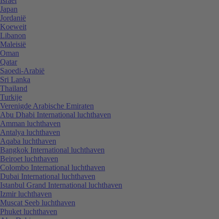
Israël
Japan
Jordanië
Koeweit
Libanon
Maleisië
Oman
Qatar
Saoedi-Arabië
Sri Lanka
Thailand
Turkije
Verenigde Arabische Emiraten
Abu Dhabi International luchthaven
Amman luchthaven
Antalya luchthaven
Aqaba luchthaven
Bangkok International luchthaven
Beiroet luchthaven
Colombo International luchthaven
Dubai International luchthaven
Istanbul Grand International luchthaven
Izmir luchthaven
Muscat Seeb luchthaven
Phuket luchthaven