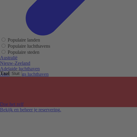
Populaire landen
Populaire luchthavens
Populaire steden
Australië
Nieuw-Zeeland
Adelaide luchthaven
Taal
Sluit
Alice Springs luchthaven
Auckland luchthaven
Cairns luchthaven
Christchurch luchthaven
Hobart luchthaven
Melbourne Tullamarine luchthaven
Doe het zelf
Perth luchthaven
Bekijk en beheer je reservering.
Sydney luchthaven
Auckland
Christchurch
Melbourne
Newcastle