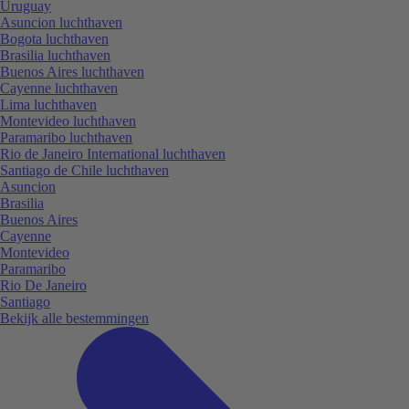
Uruguay
Asuncion luchthaven
Bogota luchthaven
Brasilia luchthaven
Buenos Aires luchthaven
Cayenne luchthaven
Lima luchthaven
Montevideo luchthaven
Paramaribo luchthaven
Rio de Janeiro International luchthaven
Santiago de Chile luchthaven
Asuncion
Brasilia
Buenos Aires
Cayenne
Montevideo
Paramaribo
Rio De Janeiro
Santiago
Bekijk alle bestemmingen