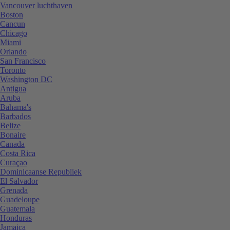
Vancouver luchthaven
Boston
Cancun
Chicago
Miami
Orlando
San Francisco
Toronto
Washington DC
Antigua
Aruba
Bahama's
Barbados
Belize
Bonaire
Canada
Costa Rica
Curaçao
Dominicaanse Republiek
El Salvador
Grenada
Guadeloupe
Guatemala
Honduras
Jamaica