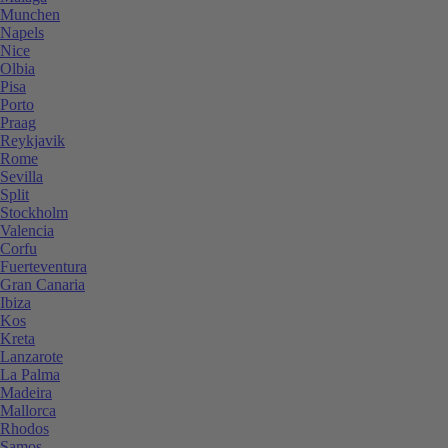
Munchen
Napels
Nice
Olbia
Pisa
Porto
Praag
Reykjavik
Rome
Sevilla
Split
Stockholm
Valencia
Corfu
Fuerteventura
Gran Canaria
Ibiza
Kos
Kreta
Lanzarote
La Palma
Madeira
Mallorca
Rhodos
Samos