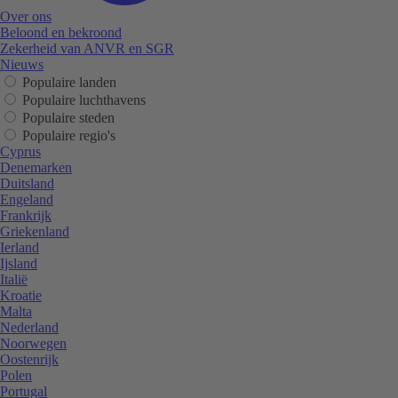
Over ons
Beloond en bekroond
Zekerheid van ANVR en SGR
Nieuws
Populaire landen
Populaire luchthavens
Populaire steden
Populaire regio's
Cyprus
Denemarken
Duitsland
Engeland
Frankrijk
Griekenland
Ierland
Ijsland
Italië
Kroatie
Malta
Nederland
Noorwegen
Oostenrijk
Polen
Portugal