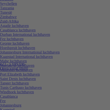
Seychellen
Tanzania
Tunesië
Zimbabwe
Zuid-Afrika
Agadir luchthaven
Casablanca luchthaven
Durban International luchthaven
Fez luchthaven
George luchthaven
Hoedspruit luchthaven
Johannesburg International luchthaven
Kaapstad International luchthaven
Mahe luchthaven
023 - 5 699 696
Marrakesh luchthaven
Open vanaf 09:00
Mauritius luchthaven
Port Elizabeth luchthaven
Saint Denis luchthaven
Tanger luchthaven
Tunis Carthago luchthaven
Windhoek luchthaven
Casablanca
Fez
Johannesburg
Kaapstad