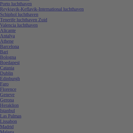
Porto luchthaven
Reykjavik-Keflavik-International luchthaven
Schiphol luchthaven
Tenerife luchthaven Zuid
Valencia luchthaven
Alicante
Antalya
Athene
Barcelona
Bari
Bologna
Boedapest
Catania
Dublin
Edinburgh
Faro
Florence
Geneve
Gerona
Heraklion
Istanbul
Las Palmas
Lissabon
Madrid
Malaga