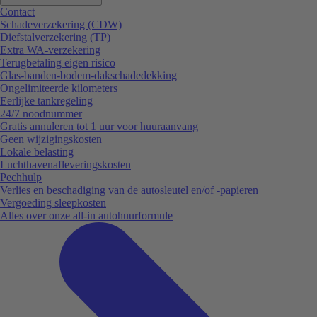
Contact
Schadeverzekering (CDW)
Diefstalverzekering (TP)
Extra WA-verzekering
Terugbetaling eigen risico
Glas-banden-bodem-dakschadedekking
Ongelimiteerde kilometers
Eerlijke tankregeling
24/7 noodnummer
Gratis annuleren tot 1 uur voor huuraanvang
Geen wijzigingskosten
Lokale belasting
Luchthavenafleveringskosten
Pechhulp
Verlies en beschadiging van de autosleutel en/of -papieren
Vergoeding sleepkosten
Alles over onze all-in autohuurformule