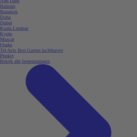
Abu Dabi
Bahrain
Bangkok
Doha
Dubai
Kuala Lumpur
Kyoto
Muscat
Osaka
Tel Aviv Ben Gurion luchthaven
Phuket
Bekijk alle bestemmingen