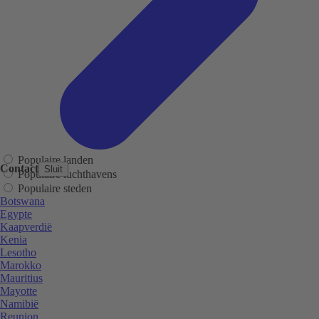
Populaire landen
Contact
Sluit
Populaire luchthavens
Populaire steden
Botswana
Egypte
Kaapverdië
Kenia
Lesotho
Marokko
Mauritius
Mayotte
Namibië
Reunion