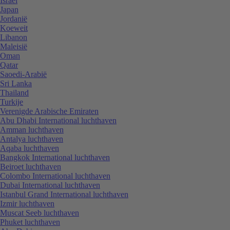
Israël
Japan
Jordanië
Koeweit
Libanon
Maleisië
Oman
Qatar
Saoedi-Arabië
Sri Lanka
Thailand
Turkije
Verenigde Arabische Emiraten
Abu Dhabi International luchthaven
Amman luchthaven
Antalya luchthaven
Aqaba luchthaven
Bangkok International luchthaven
Beiroet luchthaven
Colombo International luchthaven
Dubai International luchthaven
Istanbul Grand International luchthaven
Izmir luchthaven
Muscat Seeb luchthaven
Phuket luchthaven