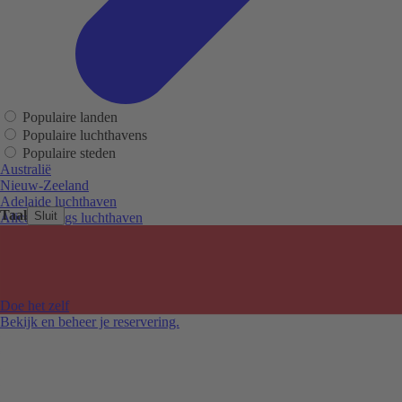
Populaire landen
Populaire luchthavens
Populaire steden
Australië
Nieuw-Zeeland
Adelaide luchthaven
Taal
Sluit
Alice Springs luchthaven
Auckland luchthaven
Cairns luchthaven
Christchurch luchthaven
Hobart luchthaven
Melbourne Tullamarine luchthaven
Doe het zelf
Perth luchthaven
Bekijk en beheer je reservering.
Sydney luchthaven
Auckland
Christchurch
Melbourne
Newcastle