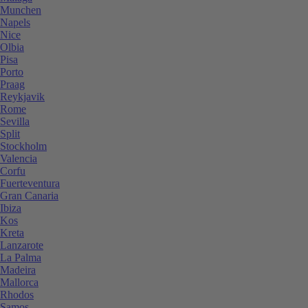
Munchen
Napels
Nice
Olbia
Pisa
Porto
Praag
Reykjavik
Rome
Sevilla
Split
Stockholm
Valencia
Corfu
Fuerteventura
Gran Canaria
Ibiza
Kos
Kreta
Lanzarote
La Palma
Madeira
Mallorca
Rhodos
Samos