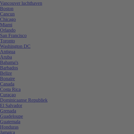
Vancouver luchthaven
Boston
Cancun
Chicago
Miami
Orlando
San Francisco
Toronto
Washington DC
Antigua
Aruba
Bahama's
Barbados
Belize
Bonaire
Canada
Costa Rica
Curaçao
Dominicaanse Republiek
El Salvador
Grenada
Guadeloupe
Guatemala
Honduras
Jamaica