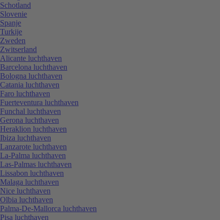
Schotland
Slovenie
Spanje
Turkije
Zweden
Zwitserland
Alicante luchthaven
Barcelona luchthaven
Bologna luchthaven
Catania luchthaven
Faro luchthaven
Fuerteventura luchthaven
Funchal luchthaven
Gerona luchthaven
Heraklion luchthaven
Ibiza luchthaven
Lanzarote luchthaven
La-Palma luchthaven
Las-Palmas luchthaven
Lissabon luchthaven
Malaga luchthaven
Nice luchthaven
Olbia luchthaven
Palma-De-Mallorca luchthaven
Pisa luchthaven