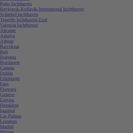
Porto luchthaven
Reykjavik-Keflavik-International luchthaven
Schiphol luchthaven
Tenerife luchthaven Zuid
Valencia luchthaven
Alicante
Antalya
Athene
Barcelona
Bari
Bologna
Boedapest
Catania
Dublin
Edinburgh
Faro
Florence
Geneve
Gerona
Heraklion
Istanbul
Las Palmas
Lissabon
Madrid
Malaga