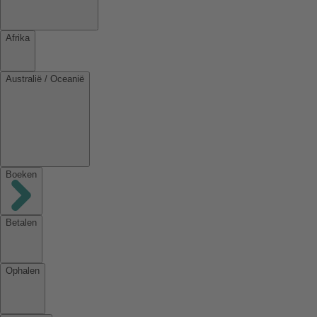
Afrika
Australië / Oceanië
Boeken
Betalen
Ophalen