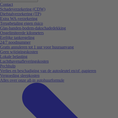
Contact
Schadeverzekering (CDW)
Diefstalverzekering (TP)
Extra WA-verzekering
Terugbetaling eigen risico
Glas-banden-bodem-dakschadedekking
Ongelimiteerde kilometers
Eerlijke tankregeling
24/7 noodnummer
Gratis annuleren tot 1 uur voor huuraanvang
Geen wijzigingskosten
Lokale belasting
Luchthavenafleveringskosten
Pechhulp
Verlies en beschadiging van de autosleutel en/of -papieren
Vergoeding sleepkosten
Alles over onze all-in autohuurformule