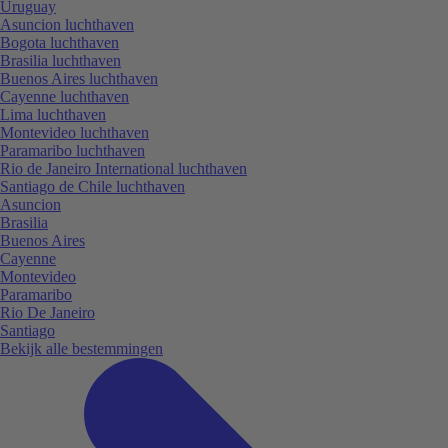
Uruguay
Asuncion luchthaven
Bogota luchthaven
Brasilia luchthaven
Buenos Aires luchthaven
Cayenne luchthaven
Lima luchthaven
Montevideo luchthaven
Paramaribo luchthaven
Rio de Janeiro International luchthaven
Santiago de Chile luchthaven
Asuncion
Brasilia
Buenos Aires
Cayenne
Montevideo
Paramaribo
Rio De Janeiro
Santiago
Bekijk alle bestemmingen