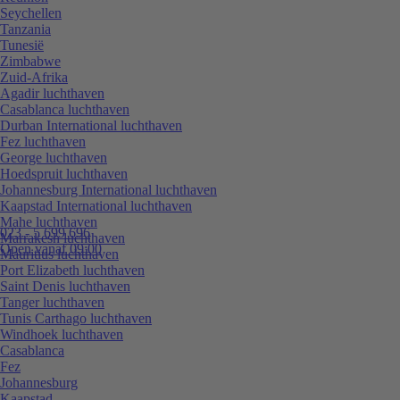
Seychellen
Tanzania
Tunesië
Zimbabwe
Zuid-Afrika
Agadir luchthaven
Casablanca luchthaven
Durban International luchthaven
Fez luchthaven
George luchthaven
Hoedspruit luchthaven
Johannesburg International luchthaven
Kaapstad International luchthaven
Mahe luchthaven
023 - 5 699 696
Marrakesh luchthaven
Open vanaf 09:00
Mauritius luchthaven
Port Elizabeth luchthaven
Saint Denis luchthaven
Tanger luchthaven
Tunis Carthago luchthaven
Windhoek luchthaven
Casablanca
Fez
Johannesburg
Kaapstad