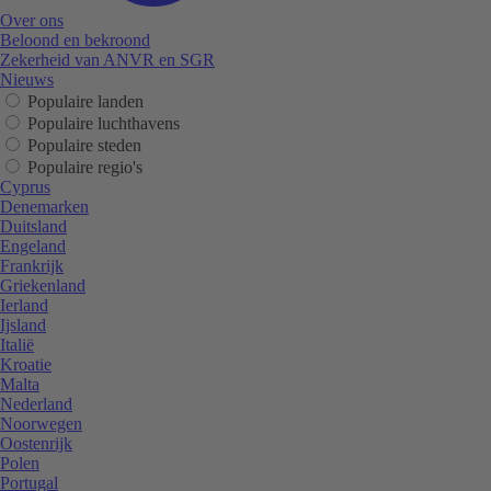
Over ons
Beloond en bekroond
Zekerheid van ANVR en SGR
Nieuws
Populaire landen
Populaire luchthavens
Populaire steden
Populaire regio's
Cyprus
Denemarken
Duitsland
Engeland
Frankrijk
Griekenland
Ierland
Ijsland
Italië
Kroatie
Malta
Nederland
Noorwegen
Oostenrijk
Polen
Portugal