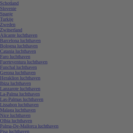
Schotland
Slovenie
Spanje
Turkije
Zweden
Zwitserland
Alicante luchthaven
Barcelona luchthaven
Bologna luchthaven
Catania luchthaven
Faro luchthaven
Fuerteventura luchthaven
Funchal luchthaven
Gerona luchthaven
Heraklion luchthaven
Ibiza luchthaven
Lanzarote luchthaven
La-Palma luchthaven
Las-Palmas luchthaven
Lissabon luchthaven
Malaga luchthaven
Nice luchthaven
Olbia luchthaven
Palma-De-Mallorca luchthaven
Pisa luchthaven