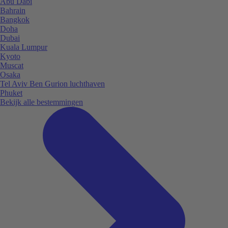
Abu Dabi
Bahrain
Bangkok
Doha
Dubai
Kuala Lumpur
Kyoto
Muscat
Osaka
Tel Aviv Ben Gurion luchthaven
Phuket
Bekijk alle bestemmingen