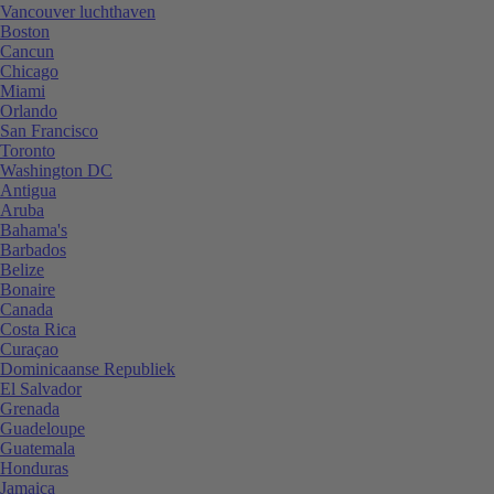
Vancouver luchthaven
Boston
Cancun
Chicago
Miami
Orlando
San Francisco
Toronto
Washington DC
Antigua
Aruba
Bahama's
Barbados
Belize
Bonaire
Canada
Costa Rica
Curaçao
Dominicaanse Republiek
El Salvador
Grenada
Guadeloupe
Guatemala
Honduras
Jamaica