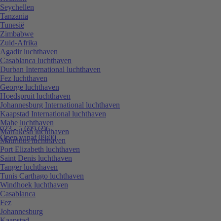
Seychellen
Tanzania
Tunesië
Zimbabwe
Zuid-Afrika
Agadir luchthaven
Casablanca luchthaven
Durban International luchthaven
Fez luchthaven
George luchthaven
Hoedspruit luchthaven
Johannesburg International luchthaven
Kaapstad International luchthaven
Mahe luchthaven
023 - 5 699 696
Marrakesh luchthaven
Open vanaf 09:00
Mauritius luchthaven
Port Elizabeth luchthaven
Saint Denis luchthaven
Tanger luchthaven
Tunis Carthago luchthaven
Windhoek luchthaven
Casablanca
Fez
Johannesburg
Kaapstad