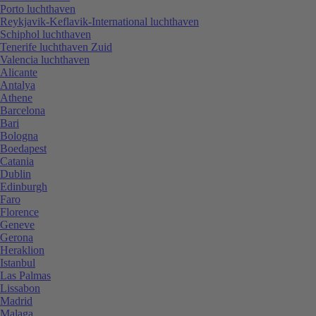
Porto luchthaven
Reykjavik-Keflavik-International luchthaven
Schiphol luchthaven
Tenerife luchthaven Zuid
Valencia luchthaven
Alicante
Antalya
Athene
Barcelona
Bari
Bologna
Boedapest
Catania
Dublin
Edinburgh
Faro
Florence
Geneve
Gerona
Heraklion
Istanbul
Las Palmas
Lissabon
Madrid
Malaga