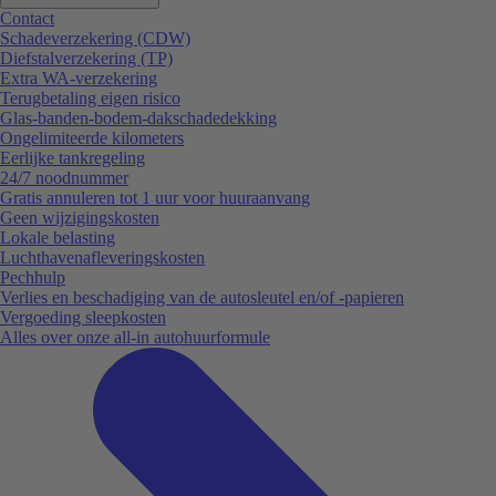
Contact
Schadeverzekering (CDW)
Diefstalverzekering (TP)
Extra WA-verzekering
Terugbetaling eigen risico
Glas-banden-bodem-dakschadedekking
Ongelimiteerde kilometers
Eerlijke tankregeling
24/7 noodnummer
Gratis annuleren tot 1 uur voor huuraanvang
Geen wijzigingskosten
Lokale belasting
Luchthavenafleveringskosten
Pechhulp
Verlies en beschadiging van de autosleutel en/of -papieren
Vergoeding sleepkosten
Alles over onze all-in autohuurformule