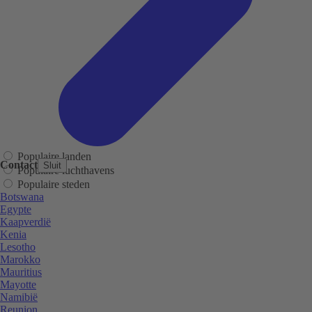
Populaire landen
Contact
Sluit
Populaire luchthavens
Populaire steden
Botswana
Egypte
Kaapverdië
Kenia
Lesotho
Marokko
Mauritius
Mayotte
Namibië
Reunion