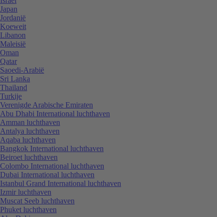
Israël
Japan
Jordanië
Koeweit
Libanon
Maleisië
Oman
Qatar
Saoedi-Arabië
Sri Lanka
Thailand
Turkije
Verenigde Arabische Emiraten
Abu Dhabi International luchthaven
Amman luchthaven
Antalya luchthaven
Aqaba luchthaven
Bangkok International luchthaven
Beiroet luchthaven
Colombo International luchthaven
Dubai International luchthaven
Istanbul Grand International luchthaven
Izmir luchthaven
Muscat Seeb luchthaven
Phuket luchthaven