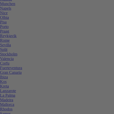
Munchen
Napels
Nice
Olbia
Pisa
Porto
Praag
Reykjavik
Rome
Sevilla
Split
Stockholm
Valencia
Corfu
Fuerteventura
Gran Canaria
Ibiza
Kos
Kreta
Lanzarote
La Palma
Madeira
Mallorca
Rhodos
Samos