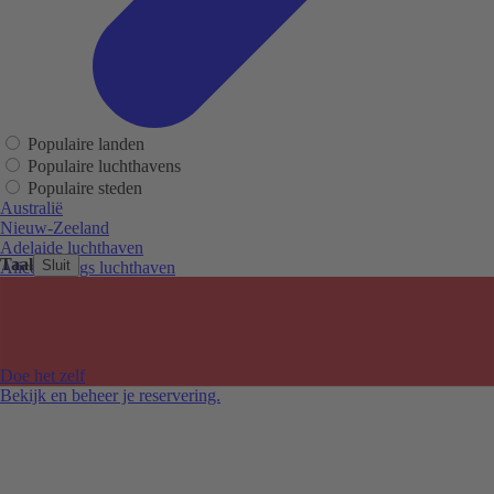
Populaire landen
Populaire luchthavens
Populaire steden
Australië
Nieuw-Zeeland
Adelaide luchthaven
Taal
Sluit
Alice Springs luchthaven
Auckland luchthaven
Cairns luchthaven
Christchurch luchthaven
Hobart luchthaven
Melbourne Tullamarine luchthaven
Doe het zelf
Perth luchthaven
Bekijk en beheer je reservering.
Sydney luchthaven
Auckland
Christchurch
Melbourne
Newcastle