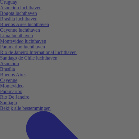
Uruguay
Asuncion luchthaven
Bogota luchthaven
Brasilia luchthaven
Buenos Aires luchthaven
Cayenne luchthaven
Lima luchthaven
Montevideo luchthaven
Paramaribo luchthaven
Rio de Janeiro International luchthaven
Santiago de Chile luchthaven
Asuncion
Brasilia
Buenos Aires
Cayenne
Montevideo
Paramaribo
Rio De Janeiro
Santiago
Bekijk alle bestemmingen