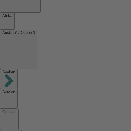
Afrika
Australië / Oceanië
Boeken
Betalen
Ophalen