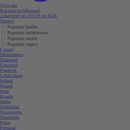
Over ons
Beloond en bekroond
Zekerheid van ANVR en SGR
Nieuws
Populaire landen
Populaire luchthavens
Populaire steden
Populaire regio's
Cyprus
Denemarken
Duitsland
Engeland
Frankrijk
Griekenland
Ierland
Ijsland
Italië
Kroatie
Malta
Nederland
Noorwegen
Oostenrijk
Polen
Portugal