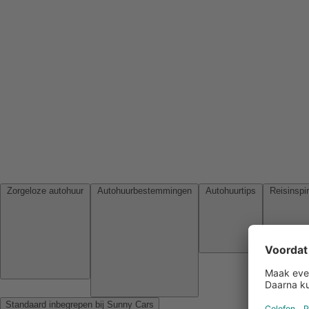
Zorgeloze autohuur
Autohuurbestemmingen
Autohuurtips
Standaard inbegrepen bij Sunny Cars