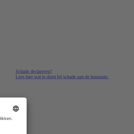
Schade declareren?
Lees hier wat te doen bij schade aan de huurauto.