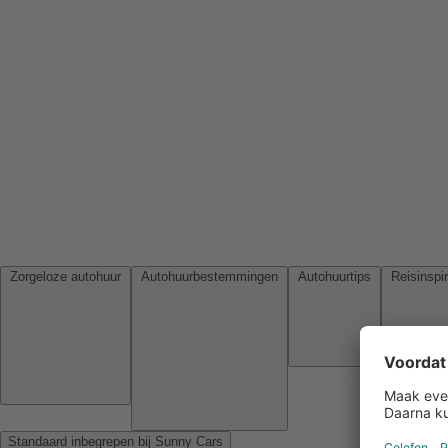
Zorgeloze autohuur
Autohuurbestemmingen
Autohuurtips
Standaard inbegrepen bij Sunny Cars