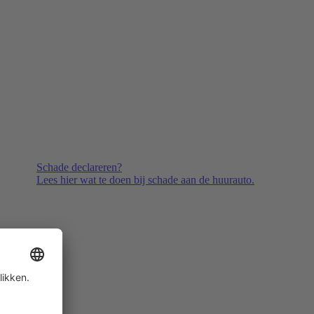
Schade declareren?
Lees hier wat te doen bij schade aan de huurauto.