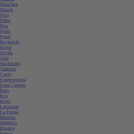
Munchen
Napels
Nice
Olbia
Pisa
Porto
Praag
Reykjavik
Rome
Sevilla
Split
Stockholm
Valencia
Corfu
Fuerteventura
Gran Canaria
Ibiza
Kos
Kreta
Lanzarote
La Palma
Madeira
Mallorca
Rhodos
Samos