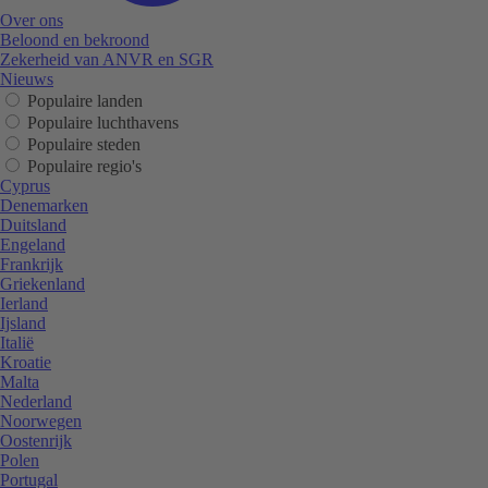
Over ons
Beloond en bekroond
Zekerheid van ANVR en SGR
Nieuws
Populaire landen
Populaire luchthavens
Populaire steden
Populaire regio's
Cyprus
Denemarken
Duitsland
Engeland
Frankrijk
Griekenland
Ierland
Ijsland
Italië
Kroatie
Malta
Nederland
Noorwegen
Oostenrijk
Polen
Portugal