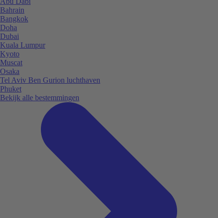
Abu Dabi
Bahrain
Bangkok
Doha
Dubai
Kuala Lumpur
Kyoto
Muscat
Osaka
Tel Aviv Ben Gurion luchthaven
Phuket
Bekijk alle bestemmingen