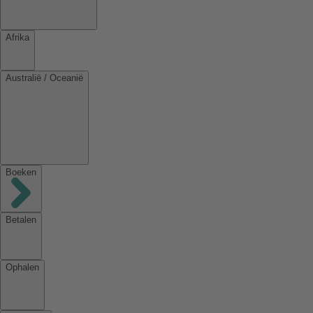
Afrika
Australië / Oceanië
Boeken
Betalen
Ophalen