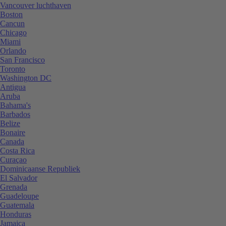
Vancouver luchthaven
Boston
Cancun
Chicago
Miami
Orlando
San Francisco
Toronto
Washington DC
Antigua
Aruba
Bahama's
Barbados
Belize
Bonaire
Canada
Costa Rica
Curaçao
Dominicaanse Republiek
El Salvador
Grenada
Guadeloupe
Guatemala
Honduras
Jamaica