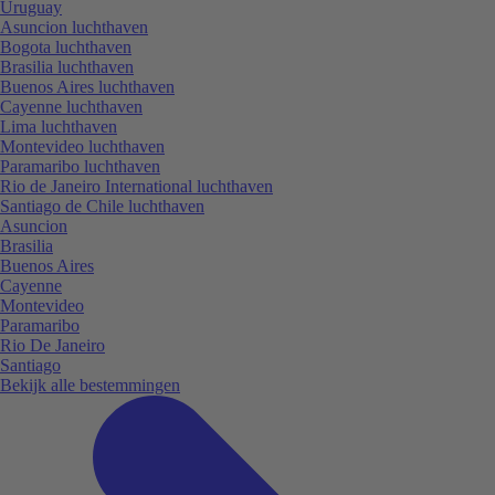
Uruguay
Asuncion luchthaven
Bogota luchthaven
Brasilia luchthaven
Buenos Aires luchthaven
Cayenne luchthaven
Lima luchthaven
Montevideo luchthaven
Paramaribo luchthaven
Rio de Janeiro International luchthaven
Santiago de Chile luchthaven
Asuncion
Brasilia
Buenos Aires
Cayenne
Montevideo
Paramaribo
Rio De Janeiro
Santiago
Bekijk alle bestemmingen