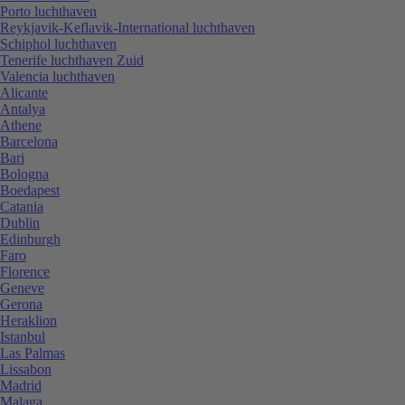
Porto luchthaven
Reykjavik-Keflavik-International luchthaven
Schiphol luchthaven
Tenerife luchthaven Zuid
Valencia luchthaven
Alicante
Antalya
Athene
Barcelona
Bari
Bologna
Boedapest
Catania
Dublin
Edinburgh
Faro
Florence
Geneve
Gerona
Heraklion
Istanbul
Las Palmas
Lissabon
Madrid
Malaga