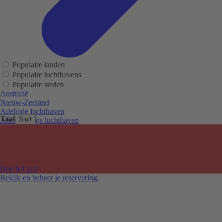
Populaire landen
Populaire luchthavens
Populaire steden
Australië
Nieuw-Zeeland
Adelaide luchthaven
Taal
Sluit
Alice Springs luchthaven
Auckland luchthaven
Cairns luchthaven
Christchurch luchthaven
Hobart luchthaven
Melbourne Tullamarine luchthaven
Doe het zelf
Perth luchthaven
Bekijk en beheer je reservering.
Sydney luchthaven
Auckland
Christchurch
Melbourne
Newcastle