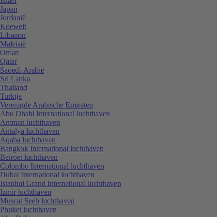
Israël
Japan
Jordanië
Koeweit
Libanon
Maleisië
Oman
Qatar
Saoedi-Arabië
Sri Lanka
Thailand
Turkije
Verenigde Arabische Emiraten
Abu Dhabi International luchthaven
Amman luchthaven
Antalya luchthaven
Aqaba luchthaven
Bangkok International luchthaven
Beiroet luchthaven
Colombo International luchthaven
Dubai International luchthaven
Istanbul Grand International luchthaven
Izmir luchthaven
Muscat Seeb luchthaven
Phuket luchthaven