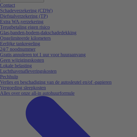
Contact
Schadeverzekering (CDW)
Diefstalverzekering (TP)
Extra WA-verzekering
Terugbetaling eigen risico
Glas-banden-bodem-dakschadedekking
Ongelimiteerde kilometers
Eerlijke tankregeling
24/7 noodnummer
Gratis annuleren tot 1 uur voor huuraanvang
Geen wijzigingskosten
Lokale belasting
Luchthavenafleveringskosten
Pechhulp
Verlies en beschadiging van de autosleutel en/of -papieren
Vergoeding sleepkosten
Alles over onze all-in autohuurformule