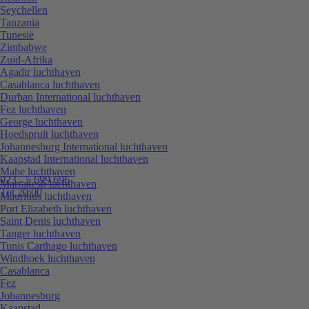
Seychellen
Tanzania
Tunesië
Zimbabwe
Zuid-Afrika
Agadir luchthaven
Casablanca luchthaven
Durban International luchthaven
Fez luchthaven
George luchthaven
Hoedspruit luchthaven
Johannesburg International luchthaven
Kaapstad International luchthaven
Mahe luchthaven
023 - 5 699 696
Marrakesh luchthaven
Tot 20:00
Mauritius luchthaven
Port Elizabeth luchthaven
Saint Denis luchthaven
Tanger luchthaven
Tunis Carthago luchthaven
Windhoek luchthaven
Casablanca
Fez
Johannesburg
Kaapstad