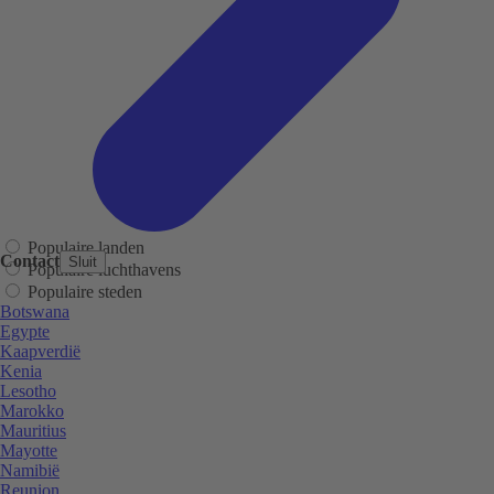
Populaire landen
Contact
Sluit
Populaire luchthavens
Populaire steden
Botswana
Egypte
Kaapverdië
Kenia
Lesotho
Marokko
Mauritius
Mayotte
Namibië
Reunion