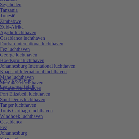
Seychellen
Tanzania
Tunesië
Zimbabwe
Zuid-Afrika
Agadir luchthaven
Casablanca luchthaven
Durban International luchthaven
Fez luchthaven
George luchthaven
Hoedspruit luchthaven
Johannesburg International luchthaven
Kaapstad International luchthaven
Mahe luchthaven
023 - 5 699 696
Marrakesh luchthaven
Open vanaf 09:00
Mauritius luchthaven
Port Elizabeth luchthaven
Saint Denis luchthaven
Tanger luchthaven
Tunis Carthago luchthaven
Windhoek luchthaven
Casablanca
Fez
Johannesburg
Kaapstad