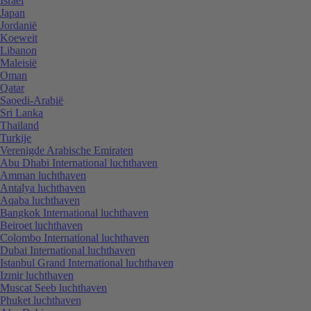
Israël
Japan
Jordanië
Koeweit
Libanon
Maleisië
Oman
Qatar
Saoedi-Arabië
Sri Lanka
Thailand
Turkije
Verenigde Arabische Emiraten
Abu Dhabi International luchthaven
Amman luchthaven
Antalya luchthaven
Aqaba luchthaven
Bangkok International luchthaven
Beiroet luchthaven
Colombo International luchthaven
Dubai International luchthaven
Istanbul Grand International luchthaven
Izmir luchthaven
Muscat Seeb luchthaven
Phuket luchthaven