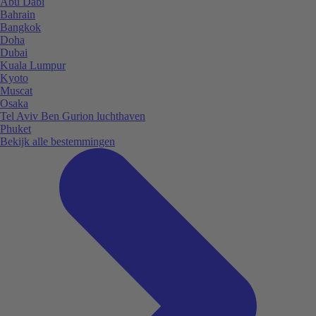
Abu Dabi
Bahrain
Bangkok
Doha
Dubai
Kuala Lumpur
Kyoto
Muscat
Osaka
Tel Aviv Ben Gurion luchthaven
Phuket
Bekijk alle bestemmingen