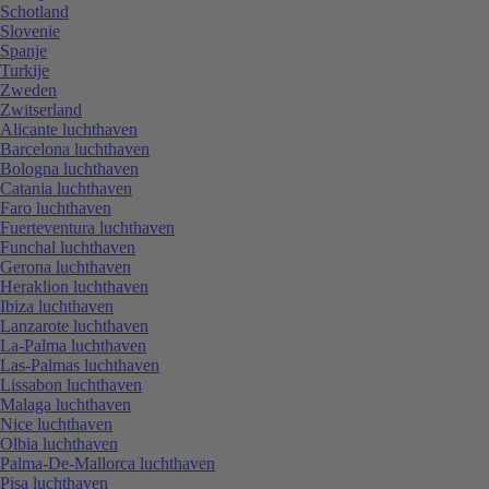
Schotland
Slovenie
Spanje
Turkije
Zweden
Zwitserland
Alicante luchthaven
Barcelona luchthaven
Bologna luchthaven
Catania luchthaven
Faro luchthaven
Fuerteventura luchthaven
Funchal luchthaven
Gerona luchthaven
Heraklion luchthaven
Ibiza luchthaven
Lanzarote luchthaven
La-Palma luchthaven
Las-Palmas luchthaven
Lissabon luchthaven
Malaga luchthaven
Nice luchthaven
Olbia luchthaven
Palma-De-Mallorca luchthaven
Pisa luchthaven