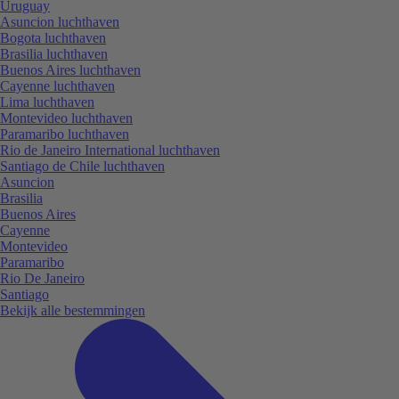
Uruguay
Asuncion luchthaven
Bogota luchthaven
Brasilia luchthaven
Buenos Aires luchthaven
Cayenne luchthaven
Lima luchthaven
Montevideo luchthaven
Paramaribo luchthaven
Rio de Janeiro International luchthaven
Santiago de Chile luchthaven
Asuncion
Brasilia
Buenos Aires
Cayenne
Montevideo
Paramaribo
Rio De Janeiro
Santiago
Bekijk alle bestemmingen