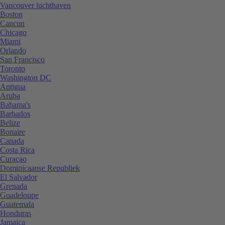
Vancouver luchthaven
Boston
Cancun
Chicago
Miami
Orlando
San Francisco
Toronto
Washington DC
Antigua
Aruba
Bahama's
Barbados
Belize
Bonaire
Canada
Costa Rica
Curaçao
Dominicaanse Republiek
El Salvador
Grenada
Guadeloupe
Guatemala
Honduras
Jamaica