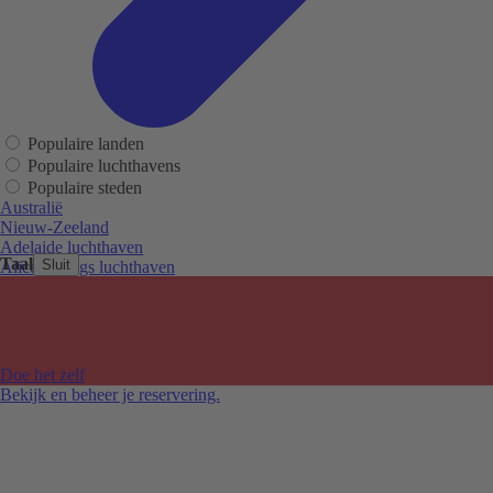
Populaire landen
Populaire luchthavens
Populaire steden
Australië
Nieuw-Zeeland
Adelaide luchthaven
Taal
Sluit
Alice Springs luchthaven
Auckland luchthaven
Cairns luchthaven
Christchurch luchthaven
Hobart luchthaven
Melbourne Tullamarine luchthaven
Doe het zelf
Perth luchthaven
Bekijk en beheer je reservering.
Sydney luchthaven
Auckland
Christchurch
Melbourne
Newcastle