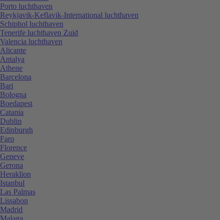
Porto luchthaven
Reykjavik-Keflavik-International luchthaven
Schiphol luchthaven
Tenerife luchthaven Zuid
Valencia luchthaven
Alicante
Antalya
Athene
Barcelona
Bari
Bologna
Boedapest
Catania
Dublin
Edinburgh
Faro
Florence
Geneve
Gerona
Heraklion
Istanbul
Las Palmas
Lissabon
Madrid
Malaga