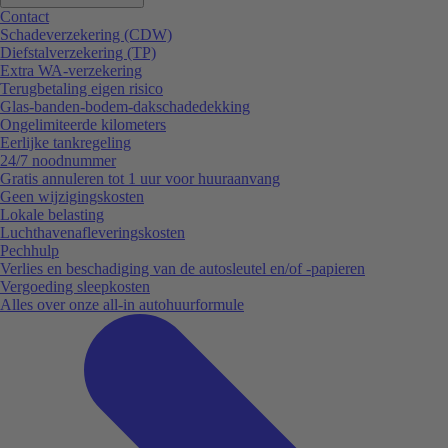
Contact
Schadeverzekering (CDW)
Diefstalverzekering (TP)
Extra WA-verzekering
Terugbetaling eigen risico
Glas-banden-bodem-dakschadedekking
Ongelimiteerde kilometers
Eerlijke tankregeling
24/7 noodnummer
Gratis annuleren tot 1 uur voor huuraanvang
Geen wijzigingskosten
Lokale belasting
Luchthavenafleveringskosten
Pechhulp
Verlies en beschadiging van de autosleutel en/of -papieren
Vergoeding sleepkosten
Alles over onze all-in autohuurformule