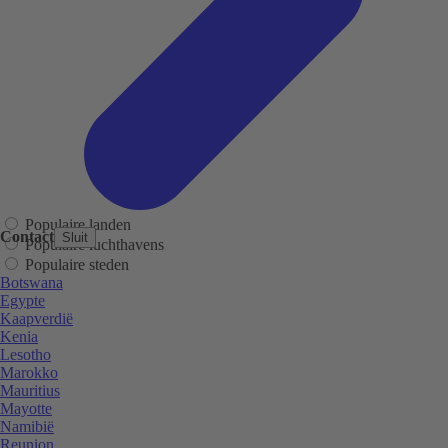
Populaire landen
Contact
Sluit
Populaire luchthavens
Populaire steden
Botswana
Egypte
Kaapverdië
Kenia
Lesotho
Marokko
Mauritius
Mayotte
Namibië
Reunion