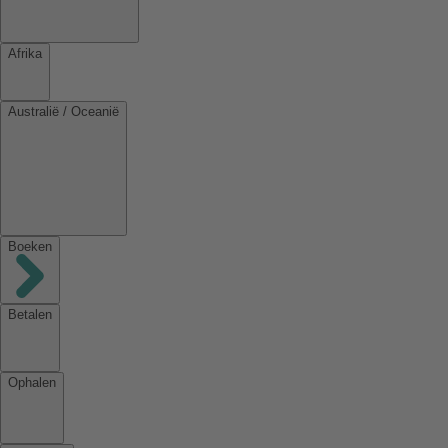
Afrika
Australië / Oceanië
Boeken
Betalen
Ophalen