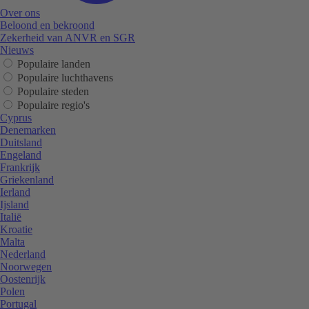
Over ons
Beloond en bekroond
Zekerheid van ANVR en SGR
Nieuws
Populaire landen
Populaire luchthavens
Populaire steden
Populaire regio's
Cyprus
Denemarken
Duitsland
Engeland
Frankrijk
Griekenland
Ierland
Ijsland
Italië
Kroatie
Malta
Nederland
Noorwegen
Oostenrijk
Polen
Portugal