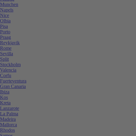
Munchen
Napels
Nice
Olbia
Pisa
Porto
Praag
Reykjavik
Rome
Sevilla
Split
Stockholm
Valencia
Corfu
Fuerteventura
Gran Canaria
Ibiza
Kos
Kreta
Lanzarote
La Palma
Madeira
Mallorca
Rhodos
Samos