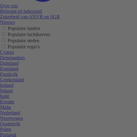
Over ons
Beloond en bekroond
Zekerheid van ANVR en SGR
Nieuws
Populaire landen
Populaire luchthavens
Populaire steden
Populaire regio's
Cyprus
Denemarken
Duitsland
Engeland
Frankrijk
Griekenland
Ierland
Ijsland
Italië
Kroatie
Malta
Nederland
Noorwegen
Oostenrijk
Polen
Portugal