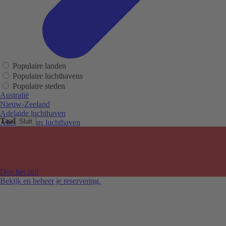
Populaire landen
Populaire luchthavens
Populaire steden
Australië
Nieuw-Zeeland
Adelaide luchthaven
Taal
Sluit
Alice Springs luchthaven
Auckland luchthaven
Cairns luchthaven
Christchurch luchthaven
Hobart luchthaven
Melbourne Tullamarine luchthaven
Doe het zelf
Perth luchthaven
Bekijk en beheer je reservering.
Sydney luchthaven
Auckland
Christchurch
Melbourne
Newcastle