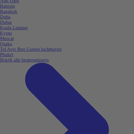
Abu Dabi
Bahrain
Bangkok
Doha
Dubai
Kuala Lumpur
Kyoto
Muscat
Osaka
Tel Aviv Ben Gurion luchthaven
Phuket
Bekijk alle bestemmingen