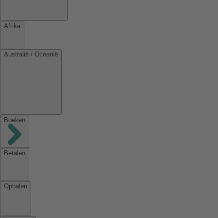
Afrika
Australië / Oceanië
Boeken
Betalen
Ophalen