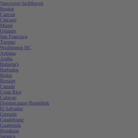
Vancouver luchthaven
Boston
Cancun
Chicago
Miami
Orlando
San Francisco
Toronto
Washington DC
Antigua
Aruba
Bahama's
Barbados
Belize
Bonaire
Canada
Costa Rica
Curaçao
Dominicaanse Republiek
El Salvador
Grenada
Guadeloupe
Guatemala
Honduras
Jamaica