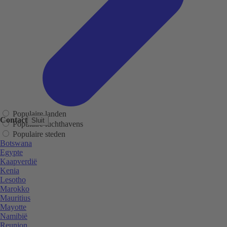
Populaire landen
Contact
Sluit
Populaire luchthavens
Populaire steden
Botswana
Egypte
Kaapverdië
Kenia
Lesotho
Marokko
Mauritius
Mayotte
Namibië
Reunion