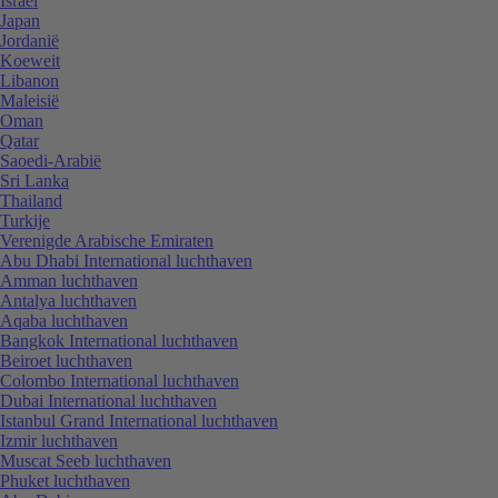
Israël
Japan
Jordanië
Koeweit
Libanon
Maleisië
Oman
Qatar
Saoedi-Arabië
Sri Lanka
Thailand
Turkije
Verenigde Arabische Emiraten
Abu Dhabi International luchthaven
Amman luchthaven
Antalya luchthaven
Aqaba luchthaven
Bangkok International luchthaven
Beiroet luchthaven
Colombo International luchthaven
Dubai International luchthaven
Istanbul Grand International luchthaven
Izmir luchthaven
Muscat Seeb luchthaven
Phuket luchthaven