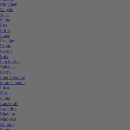
Munchen
Napels
Nice
Olbia
Pisa
Porto
Praag
Reykjavik
Rome
Sevilla
Split
Stockholm
Valencia
Corfu
Fuerteventura
Gran Canaria
Ibiza
Kos
Kreta
Lanzarote
La Palma
Madeira
Mallorca
Rhodos
Samos