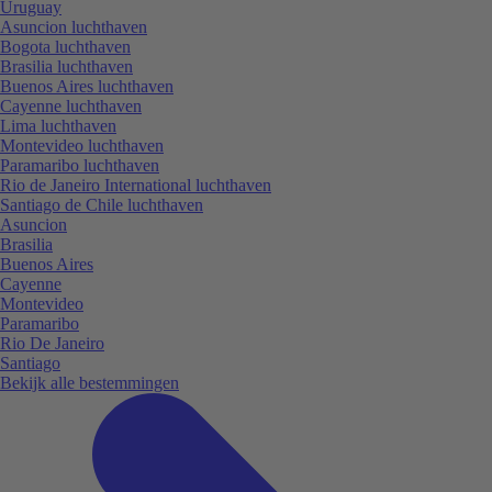
Uruguay
Asuncion luchthaven
Bogota luchthaven
Brasilia luchthaven
Buenos Aires luchthaven
Cayenne luchthaven
Lima luchthaven
Montevideo luchthaven
Paramaribo luchthaven
Rio de Janeiro International luchthaven
Santiago de Chile luchthaven
Asuncion
Brasilia
Buenos Aires
Cayenne
Montevideo
Paramaribo
Rio De Janeiro
Santiago
Bekijk alle bestemmingen