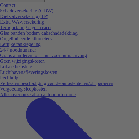
Contact
Schadeverzekering (CDW)
Diefstalverzekering (TP)
Extra WA-verzekering
Terugbetaling eigen risico
Glas-banden-bodem-dakschadedekking
Ongelimiteerde kilometers
Eerlijke tankregeling
24/7 noodnummer
Gratis annuleren tot 1 uur voor huuraanvang
Geen wijzigingskosten
Lokale belasting
Luchthavenafleveringskosten
Pechhulp
Verlies en beschadiging van de autosleutel en/of -papieren
Vergoeding sleepkosten
Alles over onze all-in autohuurformule