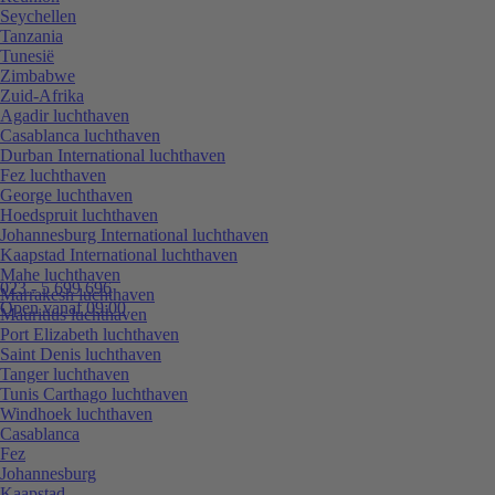
Seychellen
Tanzania
Tunesië
Zimbabwe
Zuid-Afrika
Agadir luchthaven
Casablanca luchthaven
Durban International luchthaven
Fez luchthaven
George luchthaven
Hoedspruit luchthaven
Johannesburg International luchthaven
Kaapstad International luchthaven
Mahe luchthaven
023 - 5 699 696
Marrakesh luchthaven
Open vanaf 09:00
Mauritius luchthaven
Port Elizabeth luchthaven
Saint Denis luchthaven
Tanger luchthaven
Tunis Carthago luchthaven
Windhoek luchthaven
Casablanca
Fez
Johannesburg
Kaapstad