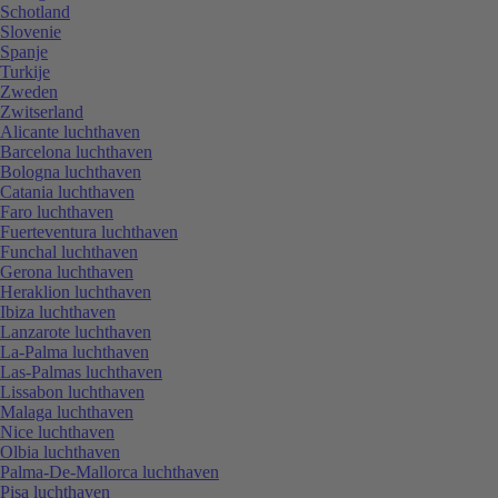
Schotland
Slovenie
Spanje
Turkije
Zweden
Zwitserland
Alicante luchthaven
Barcelona luchthaven
Bologna luchthaven
Catania luchthaven
Faro luchthaven
Fuerteventura luchthaven
Funchal luchthaven
Gerona luchthaven
Heraklion luchthaven
Ibiza luchthaven
Lanzarote luchthaven
La-Palma luchthaven
Las-Palmas luchthaven
Lissabon luchthaven
Malaga luchthaven
Nice luchthaven
Olbia luchthaven
Palma-De-Mallorca luchthaven
Pisa luchthaven