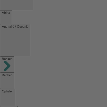
Afrika
Australië / Oceanië
Boeken
Betalen
Ophalen