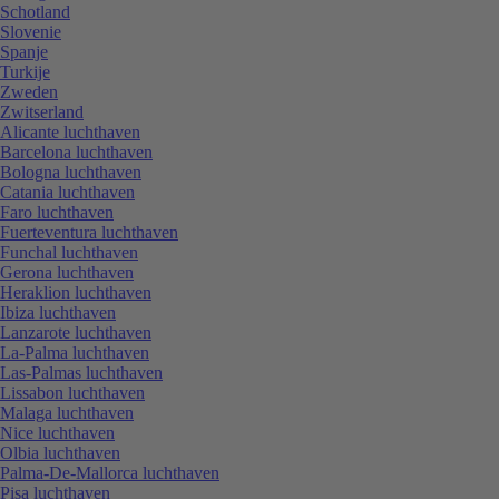
Schotland
Slovenie
Spanje
Turkije
Zweden
Zwitserland
Alicante luchthaven
Barcelona luchthaven
Bologna luchthaven
Catania luchthaven
Faro luchthaven
Fuerteventura luchthaven
Funchal luchthaven
Gerona luchthaven
Heraklion luchthaven
Ibiza luchthaven
Lanzarote luchthaven
La-Palma luchthaven
Las-Palmas luchthaven
Lissabon luchthaven
Malaga luchthaven
Nice luchthaven
Olbia luchthaven
Palma-De-Mallorca luchthaven
Pisa luchthaven