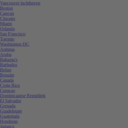
Vancouver luchthaven
Boston
Cancun
Chicago
Miami
Orlando
San Francisco
Toronto
Washington DC
Antigua
Aruba
Bahama's
Barbados
Belize
Bonaire
Canada
Costa Rica
Curaçao
Dominicaanse Republiek
El Salvador
Grenada
Guadeloupe
Guatemala
Honduras
Jamaica