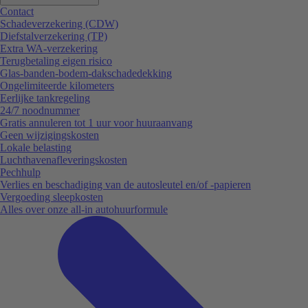
Contact
Schadeverzekering (CDW)
Diefstalverzekering (TP)
Extra WA-verzekering
Terugbetaling eigen risico
Glas-banden-bodem-dakschadedekking
Ongelimiteerde kilometers
Eerlijke tankregeling
24/7 noodnummer
Gratis annuleren tot 1 uur voor huuraanvang
Geen wijzigingskosten
Lokale belasting
Luchthavenafleveringskosten
Pechhulp
Verlies en beschadiging van de autosleutel en/of -papieren
Vergoeding sleepkosten
Alles over onze all-in autohuurformule