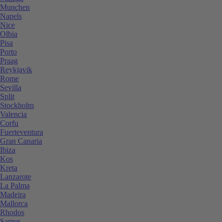
Munchen
Napels
Nice
Olbia
Pisa
Porto
Praag
Reykjavik
Rome
Sevilla
Split
Stockholm
Valencia
Corfu
Fuerteventura
Gran Canaria
Ibiza
Kos
Kreta
Lanzarote
La Palma
Madeira
Mallorca
Rhodos
Samos