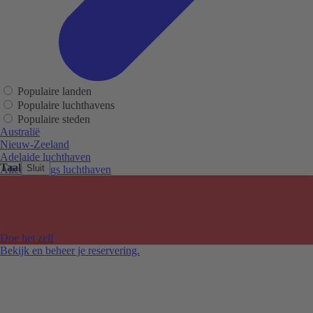
Populaire landen
Populaire luchthavens
Populaire steden
Australië
Nieuw-Zeeland
Adelaide luchthaven
Taal
Sluit
Alice Springs luchthaven
Auckland luchthaven
Cairns luchthaven
Christchurch luchthaven
Hobart luchthaven
Melbourne Tullamarine luchthaven
Doe het zelf
Perth luchthaven
Bekijk en beheer je reservering.
Sydney luchthaven
Auckland
Christchurch
Melbourne
Newcastle