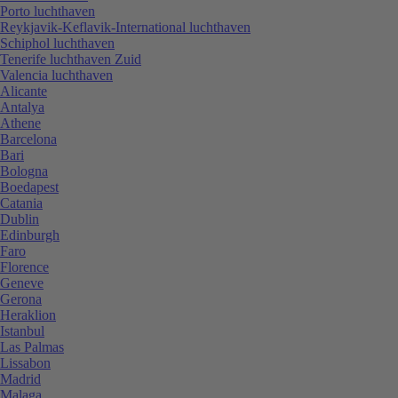
Porto luchthaven
Reykjavik-Keflavik-International luchthaven
Schiphol luchthaven
Tenerife luchthaven Zuid
Valencia luchthaven
Alicante
Antalya
Athene
Barcelona
Bari
Bologna
Boedapest
Catania
Dublin
Edinburgh
Faro
Florence
Geneve
Gerona
Heraklion
Istanbul
Las Palmas
Lissabon
Madrid
Malaga