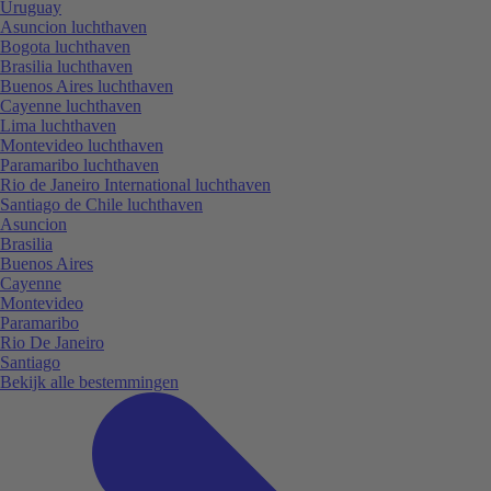
Uruguay
Asuncion luchthaven
Bogota luchthaven
Brasilia luchthaven
Buenos Aires luchthaven
Cayenne luchthaven
Lima luchthaven
Montevideo luchthaven
Paramaribo luchthaven
Rio de Janeiro International luchthaven
Santiago de Chile luchthaven
Asuncion
Brasilia
Buenos Aires
Cayenne
Montevideo
Paramaribo
Rio De Janeiro
Santiago
Bekijk alle bestemmingen