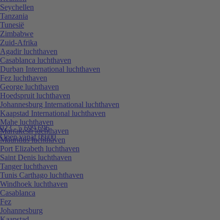
Seychellen
Tanzania
Tunesië
Zimbabwe
Zuid-Afrika
Agadir luchthaven
Casablanca luchthaven
Durban International luchthaven
Fez luchthaven
George luchthaven
Hoedspruit luchthaven
Johannesburg International luchthaven
Kaapstad International luchthaven
Mahe luchthaven
023 - 5 699 696
Marrakesh luchthaven
Open vanaf 09:00
Mauritius luchthaven
Port Elizabeth luchthaven
Saint Denis luchthaven
Tanger luchthaven
Tunis Carthago luchthaven
Windhoek luchthaven
Casablanca
Fez
Johannesburg
Kaapstad