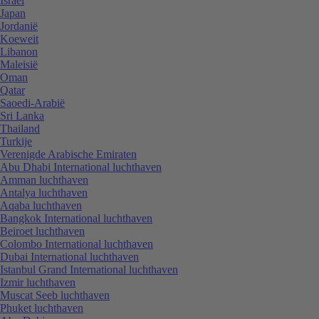
Israël
Japan
Jordanië
Koeweit
Libanon
Maleisië
Oman
Qatar
Saoedi-Arabië
Sri Lanka
Thailand
Turkije
Verenigde Arabische Emiraten
Abu Dhabi International luchthaven
Amman luchthaven
Antalya luchthaven
Aqaba luchthaven
Bangkok International luchthaven
Beiroet luchthaven
Colombo International luchthaven
Dubai International luchthaven
Istanbul Grand International luchthaven
Izmir luchthaven
Muscat Seeb luchthaven
Phuket luchthaven