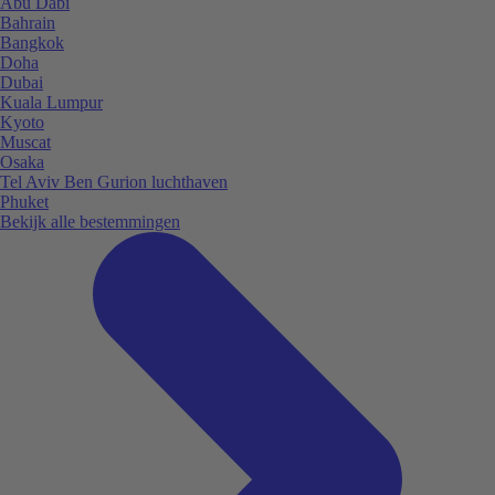
Abu Dabi
Bahrain
Bangkok
Doha
Dubai
Kuala Lumpur
Kyoto
Muscat
Osaka
Tel Aviv Ben Gurion luchthaven
Phuket
Bekijk alle bestemmingen