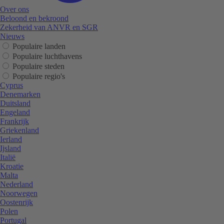
Over ons
Beloond en bekroond
Zekerheid van ANVR en SGR
Nieuws
Populaire landen
Populaire luchthavens
Populaire steden
Populaire regio's
Cyprus
Denemarken
Duitsland
Engeland
Frankrijk
Griekenland
Ierland
Ijsland
Italië
Kroatie
Malta
Nederland
Noorwegen
Oostenrijk
Polen
Portugal