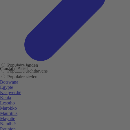
Populaire landen
Contact
Sluit
Populaire luchthavens
Populaire steden
Botswana
Egypte
Kaapverdië
Kenia
Lesotho
Marokko
Mauritius
Mayotte
Namibië
Reunion