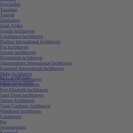
Seychellen
Tanzania
Tunesië
Zimbabwe
Zuid-Afrika
Agadir luchthaven
Casablanca luchthaven
Durban International luchthaven
Fez luchthaven
George luchthaven
Hoedspruit luchthaven
Johannesburg International luchthaven
Kaapstad International luchthaven
Mahe luchthaven
023 - 5 699 696
Marrakesh luchthaven
Open vanaf 09:00
Mauritius luchthaven
Port Elizabeth luchthaven
Saint Denis luchthaven
Tanger luchthaven
Tunis Carthago luchthaven
Windhoek luchthaven
Casablanca
Fez
Johannesburg
Kaapstad