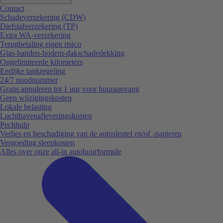
Contact
Schadeverzekering (CDW)
Diefstalverzekering (TP)
Extra WA-verzekering
Terugbetaling eigen risico
Glas-banden-bodem-dakschadedekking
Ongelimiteerde kilometers
Eerlijke tankregeling
24/7 noodnummer
Gratis annuleren tot 1 uur voor huuraanvang
Geen wijzigingskosten
Lokale belasting
Luchthavenafleveringskosten
Pechhulp
Verlies en beschadiging van de autosleutel en/of -papieren
Vergoeding sleepkosten
Alles over onze all-in autohuurformule