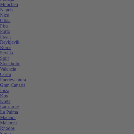
Munchen
Napels
Nice
Olbia
Pisa
Porto
Praag
Reykjavik
Rome
Sevilla
Split
Stockholm
Valencia
Corfu
Fuerteventura
Gran Canaria
Ibiza
Kos
Kreta
Lanzarote
La Palma
Madeira
Mallorca
Rhodos
Samos