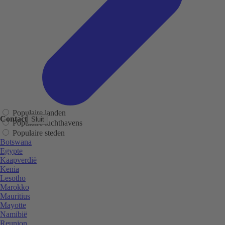
Populaire landen
Contact
Sluit
Populaire luchthavens
Populaire steden
Botswana
Egypte
Kaapverdië
Kenia
Lesotho
Marokko
Mauritius
Mayotte
Namibië
Reunion