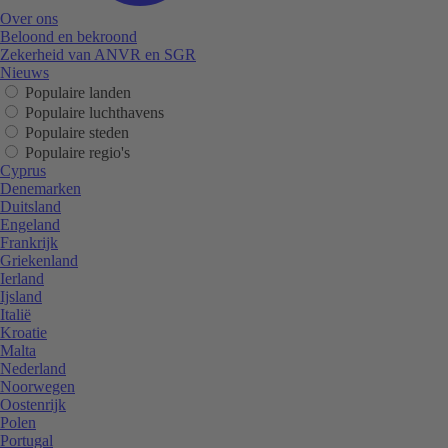
Over ons
Beloond en bekroond
Zekerheid van ANVR en SGR
Nieuws
Populaire landen
Populaire luchthavens
Populaire steden
Populaire regio's
Cyprus
Denemarken
Duitsland
Engeland
Frankrijk
Griekenland
Ierland
Ijsland
Italië
Kroatie
Malta
Nederland
Noorwegen
Oostenrijk
Polen
Portugal