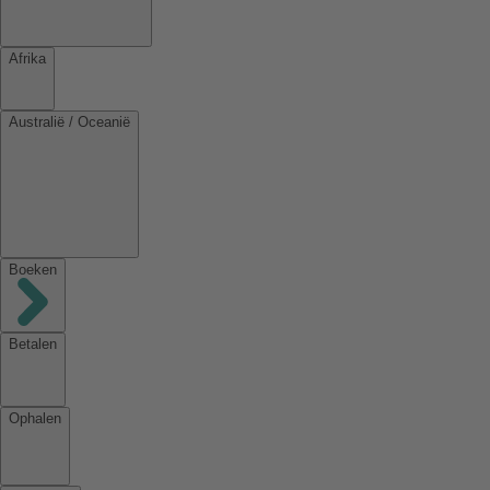
Afrika
Australië / Oceanië
Boeken
Betalen
Ophalen