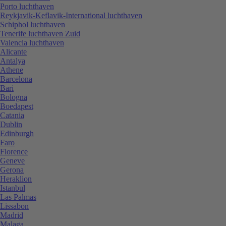
Porto luchthaven
Reykjavik-Keflavik-International luchthaven
Schiphol luchthaven
Tenerife luchthaven Zuid
Valencia luchthaven
Alicante
Antalya
Athene
Barcelona
Bari
Bologna
Boedapest
Catania
Dublin
Edinburgh
Faro
Florence
Geneve
Gerona
Heraklion
Istanbul
Las Palmas
Lissabon
Madrid
Malaga