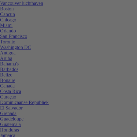
Vancouver luchthaven
Boston
Cancun
Chicago
Miami
Orlando
San Francisco
Toronto
Washington DC
Antigua
Aruba
Bahama's
Barbados
Belize
Bonaire
Canada
Costa Rica
Curaçao
Dominicaanse Republiek
El Salvador
Grenada
Guadeloupe
Guatemala
Honduras
Jamaica