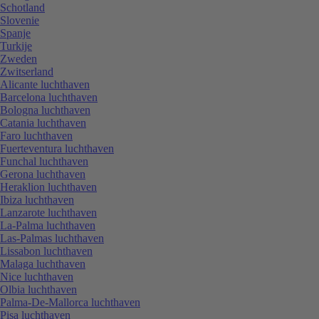
Schotland
Slovenie
Spanje
Turkije
Zweden
Zwitserland
Alicante luchthaven
Barcelona luchthaven
Bologna luchthaven
Catania luchthaven
Faro luchthaven
Fuerteventura luchthaven
Funchal luchthaven
Gerona luchthaven
Heraklion luchthaven
Ibiza luchthaven
Lanzarote luchthaven
La-Palma luchthaven
Las-Palmas luchthaven
Lissabon luchthaven
Malaga luchthaven
Nice luchthaven
Olbia luchthaven
Palma-De-Mallorca luchthaven
Pisa luchthaven