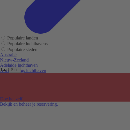
Populaire landen
Populaire luchthavens
Populaire steden
Australië
Nieuw-Zeeland
Adelaide luchthaven
Taal
Sluit
Alice Springs luchthaven
Auckland luchthaven
Cairns luchthaven
Christchurch luchthaven
Hobart luchthaven
Melbourne Tullamarine luchthaven
Doe het zelf
Perth luchthaven
Bekijk en beheer je reservering.
Sydney luchthaven
Auckland
Christchurch
Melbourne
Newcastle