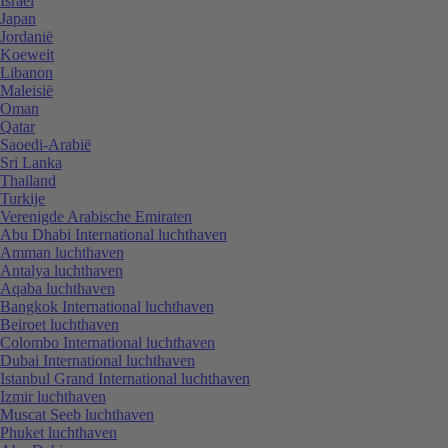
Israël
Japan
Jordanië
Koeweit
Libanon
Maleisië
Oman
Qatar
Saoedi-Arabië
Sri Lanka
Thailand
Turkije
Verenigde Arabische Emiraten
Abu Dhabi International luchthaven
Amman luchthaven
Antalya luchthaven
Aqaba luchthaven
Bangkok International luchthaven
Beiroet luchthaven
Colombo International luchthaven
Dubai International luchthaven
Istanbul Grand International luchthaven
Izmir luchthaven
Muscat Seeb luchthaven
Phuket luchthaven