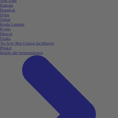
Abu Dabi
Bahrain
Bangkok
Doha
Dubai
Kuala Lumpur
Kyoto
Muscat
Osaka
Tel Aviv Ben Gurion luchthaven
Phuket
Bekijk alle bestemmingen