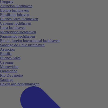
Uruguay
Asuncion luchthaven
Bogota luchthaven
Brasilia luchthaven
Buenos Aires luchthaven
Cayenne luchthaven
Lima luchthaven
Montevideo luchthaven
Paramaribo luchthaven
Rio de Janeiro International luchthaven
Santiago de Chile luchthaven
Asuncion
Brasilia
Buenos Aires
Cayenne
Montevideo
Paramaribo
Rio De Janeiro
Santiago
Bekijk alle bestemmingen