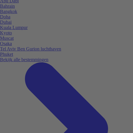
Abu Dabi
Bahrain
Bangkok
Doha
Dubai
Kuala Lumpur
Kyoto
Muscat
Osaka
Tel Aviv Ben Gurion luchthaven
Phuket
Bekijk alle bestemmingen