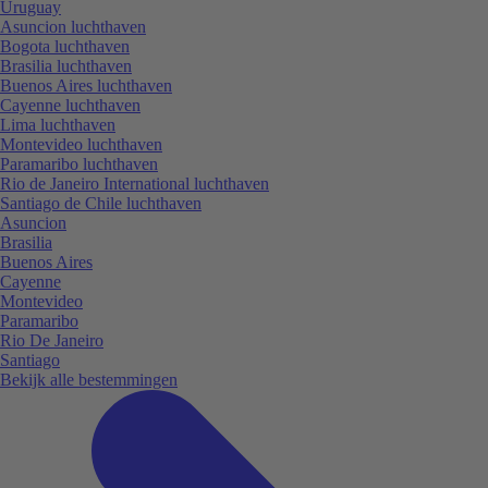
Uruguay
Asuncion luchthaven
Bogota luchthaven
Brasilia luchthaven
Buenos Aires luchthaven
Cayenne luchthaven
Lima luchthaven
Montevideo luchthaven
Paramaribo luchthaven
Rio de Janeiro International luchthaven
Santiago de Chile luchthaven
Asuncion
Brasilia
Buenos Aires
Cayenne
Montevideo
Paramaribo
Rio De Janeiro
Santiago
Bekijk alle bestemmingen