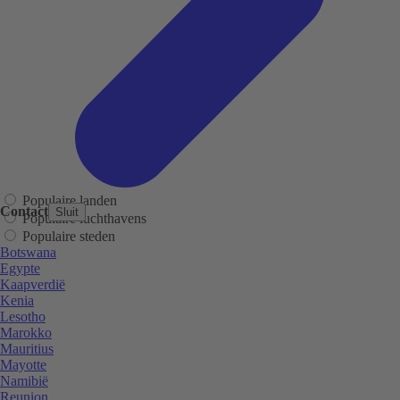
Populaire landen
Contact
Sluit
Populaire luchthavens
Populaire steden
Botswana
Egypte
Kaapverdië
Kenia
Lesotho
Marokko
Mauritius
Mayotte
Namibië
Reunion