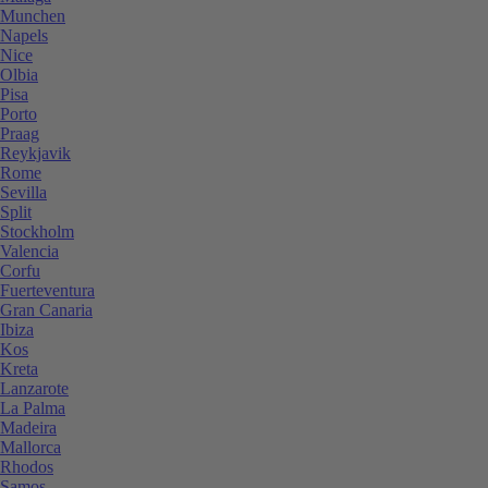
Munchen
Napels
Nice
Olbia
Pisa
Porto
Praag
Reykjavik
Rome
Sevilla
Split
Stockholm
Valencia
Corfu
Fuerteventura
Gran Canaria
Ibiza
Kos
Kreta
Lanzarote
La Palma
Madeira
Mallorca
Rhodos
Samos