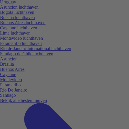
Uruguay
Asuncion luchthaven
Bogota luchthaven
Brasilia luchthaven
Buenos Aires luchthaven
Cayenne luchthaven
Lima luchthaven
Montevideo luchthaven
Paramaribo luchthaven
Rio de Janeiro International luchthaven
Santiago de Chile luchthaven
Asuncion
Brasilia
Buenos Aires
Cayenne
Montevideo
Paramaribo
Rio De Janeiro
Santiago
Bekijk alle bestemmingen