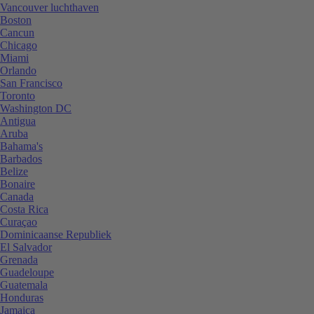
Vancouver luchthaven
Boston
Cancun
Chicago
Miami
Orlando
San Francisco
Toronto
Washington DC
Antigua
Aruba
Bahama's
Barbados
Belize
Bonaire
Canada
Costa Rica
Curaçao
Dominicaanse Republiek
El Salvador
Grenada
Guadeloupe
Guatemala
Honduras
Jamaica