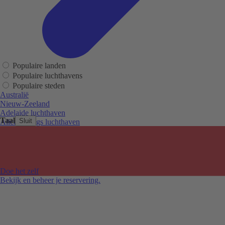
Populaire landen
Populaire luchthavens
Populaire steden
Australië
Nieuw-Zeeland
Adelaide luchthaven
Taal
Sluit
Alice Springs luchthaven
Auckland luchthaven
Cairns luchthaven
Christchurch luchthaven
Hobart luchthaven
Melbourne Tullamarine luchthaven
Doe het zelf
Perth luchthaven
Bekijk en beheer je reservering.
Sydney luchthaven
Auckland
Christchurch
Melbourne
Newcastle