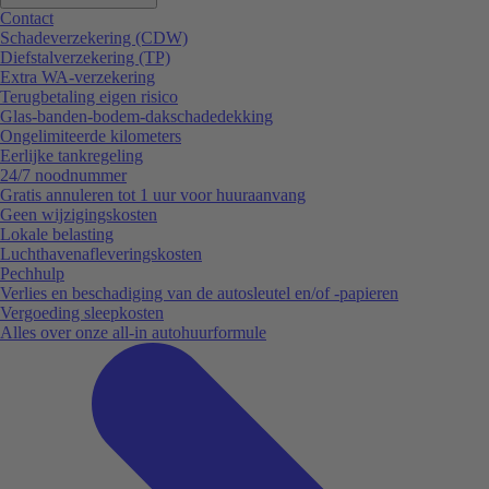
Contact
Schadeverzekering (CDW)
Diefstalverzekering (TP)
Extra WA-verzekering
Terugbetaling eigen risico
Glas-banden-bodem-dakschadedekking
Ongelimiteerde kilometers
Eerlijke tankregeling
24/7 noodnummer
Gratis annuleren tot 1 uur voor huuraanvang
Geen wijzigingskosten
Lokale belasting
Luchthavenafleveringskosten
Pechhulp
Verlies en beschadiging van de autosleutel en/of -papieren
Vergoeding sleepkosten
Alles over onze all-in autohuurformule