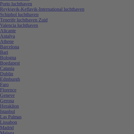
Porto luchthaven
Reykjavik-Keflavik-International luchthaven
Schiphol luchthaven
Tenerife luchthaven Zuid
Valencia luchthaven
Alicante
Antalya
Athene
Barcelona
Bari
Bologna
Boedapest
Catania
Dublin
Edinburgh
Faro
Florence
Geneve
Gerona
Heraklion
Istanbul
Las Palmas
Lissabon
Madrid
Malaga