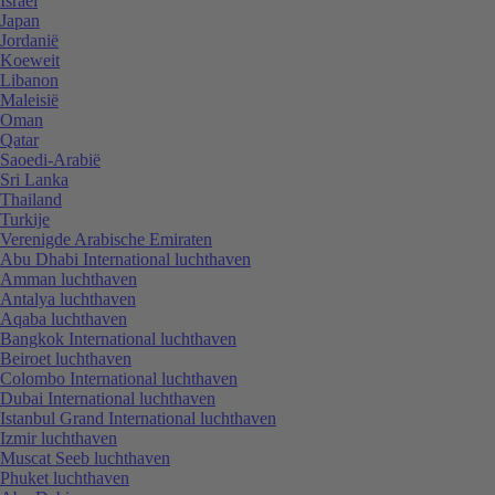
Israël
Japan
Jordanië
Koeweit
Libanon
Maleisië
Oman
Qatar
Saoedi-Arabië
Sri Lanka
Thailand
Turkije
Verenigde Arabische Emiraten
Abu Dhabi International luchthaven
Amman luchthaven
Antalya luchthaven
Aqaba luchthaven
Bangkok International luchthaven
Beiroet luchthaven
Colombo International luchthaven
Dubai International luchthaven
Istanbul Grand International luchthaven
Izmir luchthaven
Muscat Seeb luchthaven
Phuket luchthaven