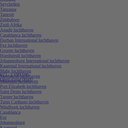
Seychellen
Tanzania
Tunesië
Zimbabwe
Zuid-Afrika
Agadir luchthaven
Casablanca luchthaven
Durban International luchthaven
Fez luchthaven
George luchthaven
Hoedspruit luchthaven
Johannesburg International luchthaven
Kaapstad International luchthaven
Mahe luchthaven
023 - 5 699 696
Marrakesh luchthaven
Open vanaf 09:00
Mauritius luchthaven
Port Elizabeth luchthaven
Saint Denis luchthaven
Tanger luchthaven
Tunis Carthago luchthaven
Windhoek luchthaven
Casablanca
Fez
Johannesburg
Kaapstad