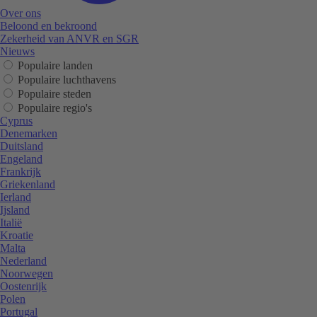
Over ons
Beloond en bekroond
Zekerheid van ANVR en SGR
Nieuws
Populaire landen
Populaire luchthavens
Populaire steden
Populaire regio's
Cyprus
Denemarken
Duitsland
Engeland
Frankrijk
Griekenland
Ierland
Ijsland
Italië
Kroatie
Malta
Nederland
Noorwegen
Oostenrijk
Polen
Portugal