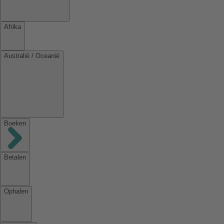
Afrika
Australië / Oceanië
Boeken
Betalen
Ophalen