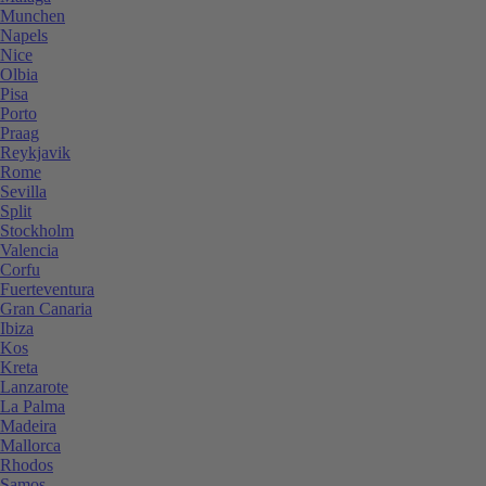
Munchen
Napels
Nice
Olbia
Pisa
Porto
Praag
Reykjavik
Rome
Sevilla
Split
Stockholm
Valencia
Corfu
Fuerteventura
Gran Canaria
Ibiza
Kos
Kreta
Lanzarote
La Palma
Madeira
Mallorca
Rhodos
Samos