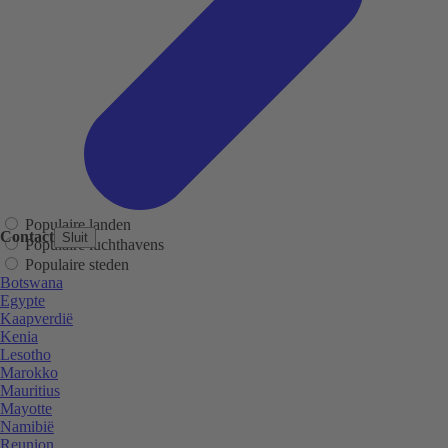
Populaire landen
Contact
Sluit
Populaire luchthavens
Populaire steden
Botswana
Egypte
Kaapverdië
Kenia
Lesotho
Marokko
Mauritius
Mayotte
Namibië
Reunion