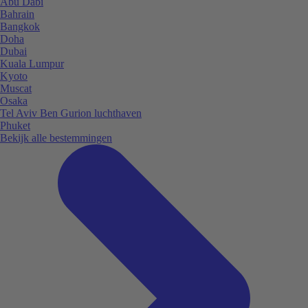
Abu Dabi
Bahrain
Bangkok
Doha
Dubai
Kuala Lumpur
Kyoto
Muscat
Osaka
Tel Aviv Ben Gurion luchthaven
Phuket
Bekijk alle bestemmingen