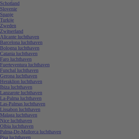
Schotland
Slovenie
Spanje
Turkije
Zweden
Zwitserland
Alicante luchthaven
Barcelona luchthaven
Bologna luchthaven
Catania luchthaven
Faro luchthaven
Fuerteventura luchthaven
Funchal luchthaven
Gerona luchthaven
Heraklion luchthaven
Ibiza luchthaven
Lanzarote luchthaven
La-Palma luchthaven
Las-Palmas luchthaven
Lissabon luchthaven
Malaga luchthaven
Nice luchthaven
Olbia luchthaven
Palma-De-Mallorca luchthaven
Pisa luchthaven