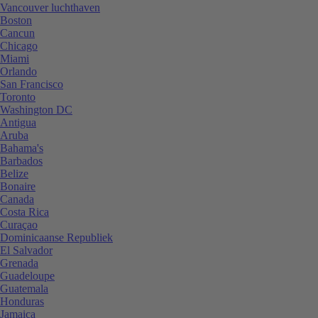
Vancouver luchthaven
Boston
Cancun
Chicago
Miami
Orlando
San Francisco
Toronto
Washington DC
Antigua
Aruba
Bahama's
Barbados
Belize
Bonaire
Canada
Costa Rica
Curaçao
Dominicaanse Republiek
El Salvador
Grenada
Guadeloupe
Guatemala
Honduras
Jamaica