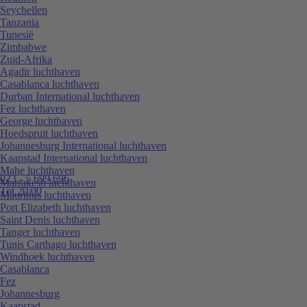
Seychellen
Tanzania
Tunesië
Zimbabwe
Zuid-Afrika
Agadir luchthaven
Casablanca luchthaven
Durban International luchthaven
Fez luchthaven
George luchthaven
Hoedspruit luchthaven
Johannesburg International luchthaven
Kaapstad International luchthaven
Mahe luchthaven
023 - 5 699 696
Marrakesh luchthaven
Tot 20:00
Mauritius luchthaven
Port Elizabeth luchthaven
Saint Denis luchthaven
Tanger luchthaven
Tunis Carthago luchthaven
Windhoek luchthaven
Casablanca
Fez
Johannesburg
Kaapstad