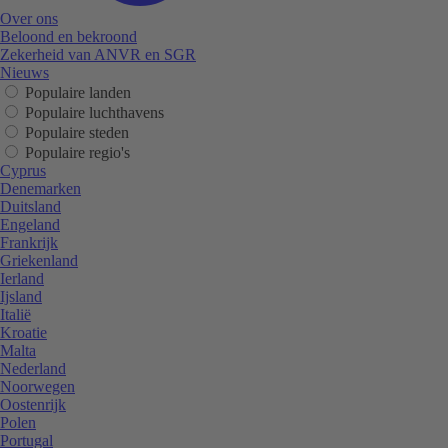
Over ons
Beloond en bekroond
Zekerheid van ANVR en SGR
Nieuws
Populaire landen
Populaire luchthavens
Populaire steden
Populaire regio's
Cyprus
Denemarken
Duitsland
Engeland
Frankrijk
Griekenland
Ierland
Ijsland
Italië
Kroatie
Malta
Nederland
Noorwegen
Oostenrijk
Polen
Portugal