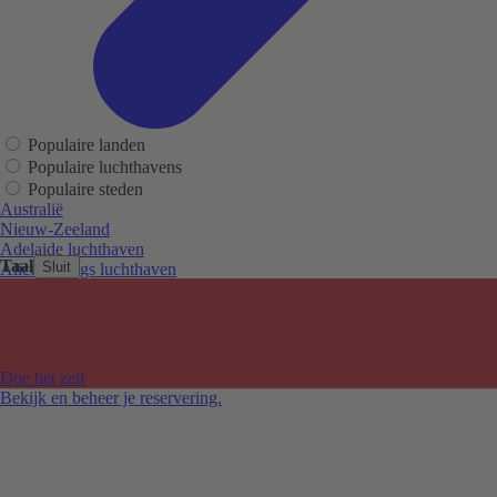
Populaire landen
Populaire luchthavens
Populaire steden
Australië
Nieuw-Zeeland
Adelaide luchthaven
Taal
Sluit
Alice Springs luchthaven
Auckland luchthaven
Cairns luchthaven
Christchurch luchthaven
Hobart luchthaven
Melbourne Tullamarine luchthaven
Doe het zelf
Perth luchthaven
Bekijk en beheer je reservering.
Sydney luchthaven
Auckland
Christchurch
Melbourne
Newcastle