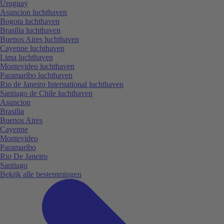
Uruguay
Asuncion luchthaven
Bogota luchthaven
Brasilia luchthaven
Buenos Aires luchthaven
Cayenne luchthaven
Lima luchthaven
Montevideo luchthaven
Paramaribo luchthaven
Rio de Janeiro International luchthaven
Santiago de Chile luchthaven
Asuncion
Brasilia
Buenos Aires
Cayenne
Montevideo
Paramaribo
Rio De Janeiro
Santiago
Bekijk alle bestemmingen