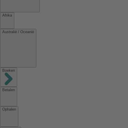
Afrika
Australië / Oceanië
Boeken
Betalen
Ophalen