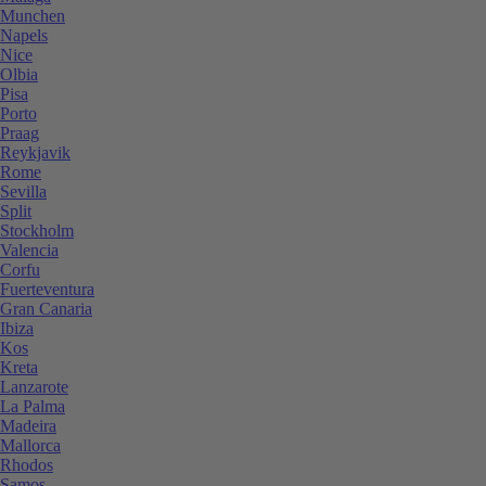
Munchen
Napels
Nice
Olbia
Pisa
Porto
Praag
Reykjavik
Rome
Sevilla
Split
Stockholm
Valencia
Corfu
Fuerteventura
Gran Canaria
Ibiza
Kos
Kreta
Lanzarote
La Palma
Madeira
Mallorca
Rhodos
Samos