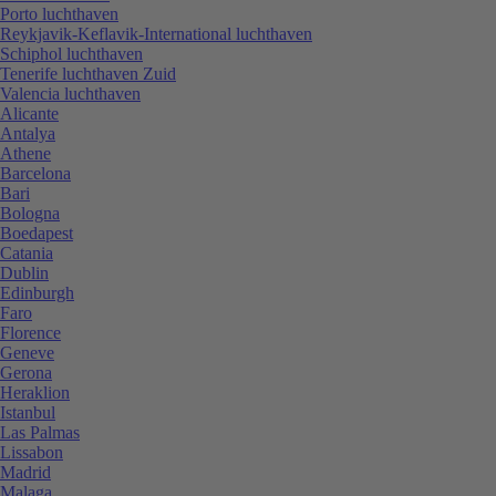
Porto luchthaven
Reykjavik-Keflavik-International luchthaven
Schiphol luchthaven
Tenerife luchthaven Zuid
Valencia luchthaven
Alicante
Antalya
Athene
Barcelona
Bari
Bologna
Boedapest
Catania
Dublin
Edinburgh
Faro
Florence
Geneve
Gerona
Heraklion
Istanbul
Las Palmas
Lissabon
Madrid
Malaga