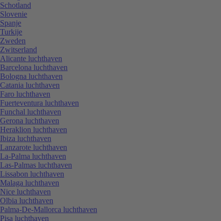
Schotland
Slovenie
Spanje
Turkije
Zweden
Zwitserland
Alicante luchthaven
Barcelona luchthaven
Bologna luchthaven
Catania luchthaven
Faro luchthaven
Fuerteventura luchthaven
Funchal luchthaven
Gerona luchthaven
Heraklion luchthaven
Ibiza luchthaven
Lanzarote luchthaven
La-Palma luchthaven
Las-Palmas luchthaven
Lissabon luchthaven
Malaga luchthaven
Nice luchthaven
Olbia luchthaven
Palma-De-Mallorca luchthaven
Pisa luchthaven