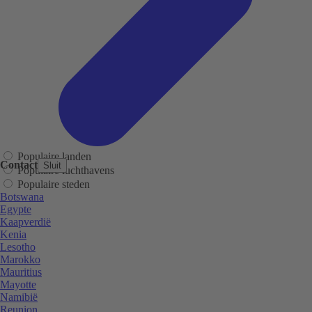
Populaire landen
Contact
Sluit
Populaire luchthavens
Populaire steden
Botswana
Egypte
Kaapverdië
Kenia
Lesotho
Marokko
Mauritius
Mayotte
Namibië
Reunion