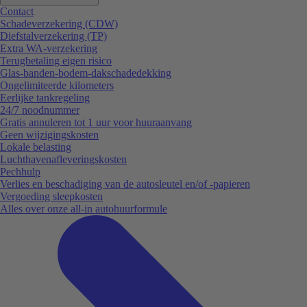
Contact
Schadeverzekering (CDW)
Diefstalverzekering (TP)
Extra WA-verzekering
Terugbetaling eigen risico
Glas-banden-bodem-dakschadedekking
Ongelimiteerde kilometers
Eerlijke tankregeling
24/7 noodnummer
Gratis annuleren tot 1 uur voor huuraanvang
Geen wijzigingskosten
Lokale belasting
Luchthavenafleveringskosten
Pechhulp
Verlies en beschadiging van de autosleutel en/of -papieren
Vergoeding sleepkosten
Alles over onze all-in autohuurformule