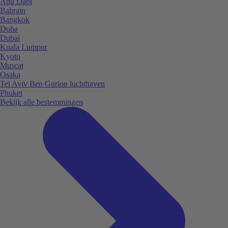
Abu Dabi
Bahrain
Bangkok
Doha
Dubai
Kuala Lumpur
Kyoto
Muscat
Osaka
Tel Aviv Ben Gurion luchthaven
Phuket
Bekijk alle bestemmingen