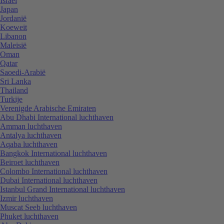
Israël
Japan
Jordanië
Koeweit
Libanon
Maleisië
Oman
Qatar
Saoedi-Arabië
Sri Lanka
Thailand
Turkije
Verenigde Arabische Emiraten
Abu Dhabi International luchthaven
Amman luchthaven
Antalya luchthaven
Aqaba luchthaven
Bangkok International luchthaven
Beiroet luchthaven
Colombo International luchthaven
Dubai International luchthaven
Istanbul Grand International luchthaven
Izmir luchthaven
Muscat Seeb luchthaven
Phuket luchthaven