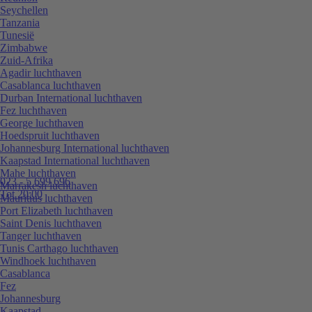
Seychellen
Tanzania
Tunesië
Zimbabwe
Zuid-Afrika
Agadir luchthaven
Casablanca luchthaven
Durban International luchthaven
Fez luchthaven
George luchthaven
Hoedspruit luchthaven
Johannesburg International luchthaven
Kaapstad International luchthaven
Mahe luchthaven
023 - 5 699 696
Marrakesh luchthaven
Tot 20:00
Mauritius luchthaven
Port Elizabeth luchthaven
Saint Denis luchthaven
Tanger luchthaven
Tunis Carthago luchthaven
Windhoek luchthaven
Casablanca
Fez
Johannesburg
Kaapstad