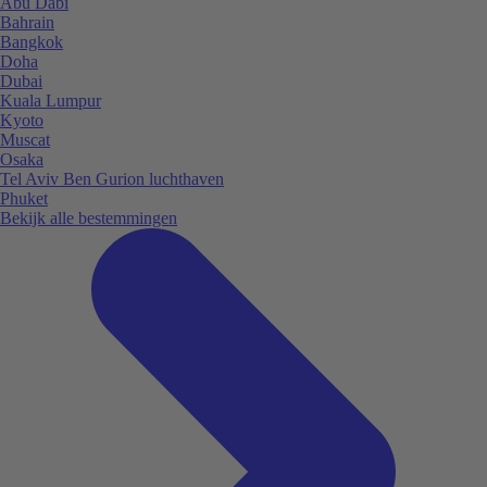
Abu Dabi
Bahrain
Bangkok
Doha
Dubai
Kuala Lumpur
Kyoto
Muscat
Osaka
Tel Aviv Ben Gurion luchthaven
Phuket
Bekijk alle bestemmingen