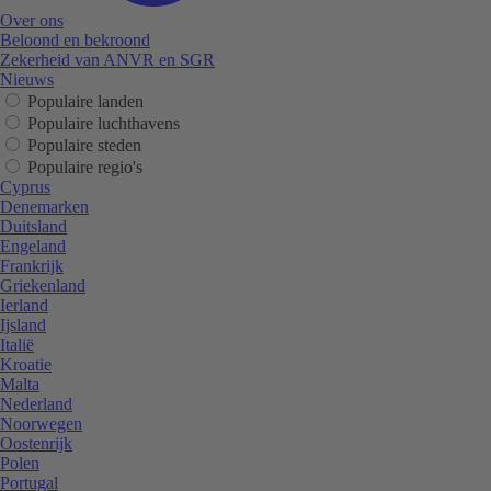
Over ons
Beloond en bekroond
Zekerheid van ANVR en SGR
Nieuws
Populaire landen
Populaire luchthavens
Populaire steden
Populaire regio's
Cyprus
Denemarken
Duitsland
Engeland
Frankrijk
Griekenland
Ierland
Ijsland
Italië
Kroatie
Malta
Nederland
Noorwegen
Oostenrijk
Polen
Portugal