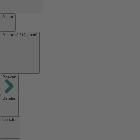
Afrika
Australië / Oceanië
Boeken
Betalen
Ophalen