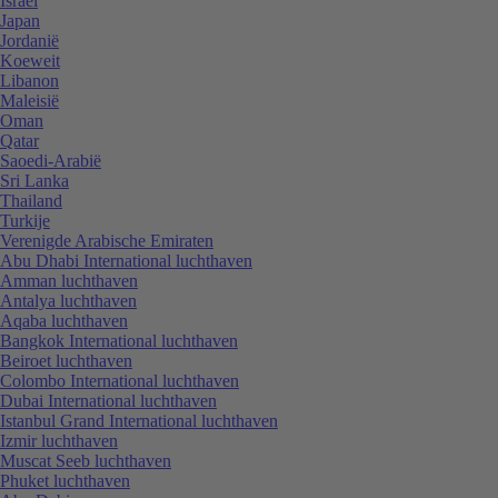
Israël
Japan
Jordanië
Koeweit
Libanon
Maleisië
Oman
Qatar
Saoedi-Arabië
Sri Lanka
Thailand
Turkije
Verenigde Arabische Emiraten
Abu Dhabi International luchthaven
Amman luchthaven
Antalya luchthaven
Aqaba luchthaven
Bangkok International luchthaven
Beiroet luchthaven
Colombo International luchthaven
Dubai International luchthaven
Istanbul Grand International luchthaven
Izmir luchthaven
Muscat Seeb luchthaven
Phuket luchthaven