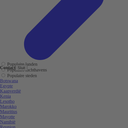
Populaire landen
Contact
Sluit
Populaire luchthavens
Populaire steden
Botswana
Egypte
Kaapverdië
Kenia
Lesotho
Marokko
Mauritius
Mayotte
Namibië
Reunion