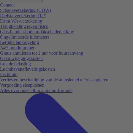
Contact
Schadeverzekering (CDW)
Diefstalverzekering (TP)
Extra WA-verzekering
Terugbetaling eigen risico
Glas-banden-bodem-dakschadedekking
Ongelimiteerde kilometers
Eerlijke tankregeling
24/7 noodnummer
Gratis annuleren tot 1 uur voor huuraanvang
Geen wijzigingskosten
Lokale belasting
Luchthavenafleveringskosten
Pechhulp
Verlies en beschadiging van de autosleutel en/of -papieren
Vergoeding sleepkosten
Alles over onze all-in autohuurformule