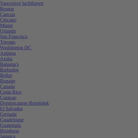
Vancouver luchthaven
Boston
Cancun
Chicago
Miami
Orlando
San Francisco
Toronto
Washington DC
Antigua
Aruba
Bahama's
Barbados
Belize
Bonaire
Canada
Costa Rica
Curaçao
Dominicaanse Republiek
El Salvador
Grenada
Guadeloupe
Guatemala
Honduras
Jamaica