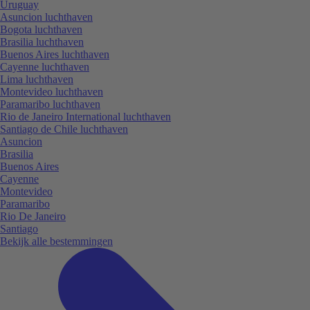
Uruguay
Asuncion luchthaven
Bogota luchthaven
Brasilia luchthaven
Buenos Aires luchthaven
Cayenne luchthaven
Lima luchthaven
Montevideo luchthaven
Paramaribo luchthaven
Rio de Janeiro International luchthaven
Santiago de Chile luchthaven
Asuncion
Brasilia
Buenos Aires
Cayenne
Montevideo
Paramaribo
Rio De Janeiro
Santiago
Bekijk alle bestemmingen