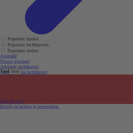
Populaire landen
Populaire luchthavens
Populaire steden
Australië
Nieuw-Zeeland
Adelaide luchthaven
Taal
Sluit
Alice Springs luchthaven
Auckland luchthaven
Cairns luchthaven
Christchurch luchthaven
Hobart luchthaven
Melbourne Tullamarine luchthaven
Doe het zelf
Perth luchthaven
Bekijk en beheer je reservering.
Sydney luchthaven
Auckland
Christchurch
Melbourne
Newcastle