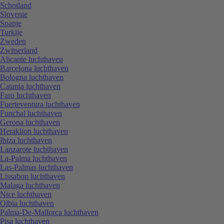
Schotland
Slovenie
Spanje
Turkije
Zweden
Zwitserland
Alicante luchthaven
Barcelona luchthaven
Bologna luchthaven
Catania luchthaven
Faro luchthaven
Fuerteventura luchthaven
Funchal luchthaven
Gerona luchthaven
Heraklion luchthaven
Ibiza luchthaven
Lanzarote luchthaven
La-Palma luchthaven
Las-Palmas luchthaven
Lissabon luchthaven
Malaga luchthaven
Nice luchthaven
Olbia luchthaven
Palma-De-Mallorca luchthaven
Pisa luchthaven