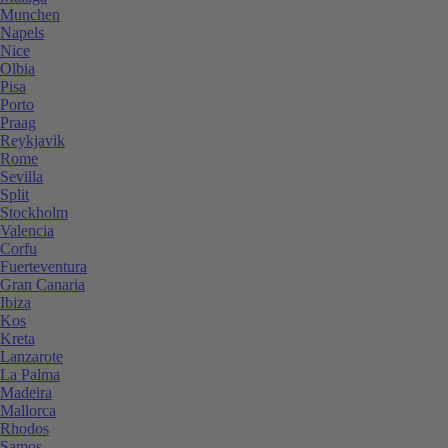
Munchen
Napels
Nice
Olbia
Pisa
Porto
Praag
Reykjavik
Rome
Sevilla
Split
Stockholm
Valencia
Corfu
Fuerteventura
Gran Canaria
Ibiza
Kos
Kreta
Lanzarote
La Palma
Madeira
Mallorca
Rhodos
Samos