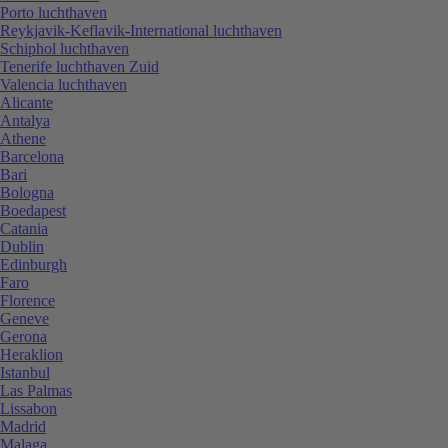
Porto luchthaven
Reykjavik-Keflavik-International luchthaven
Schiphol luchthaven
Tenerife luchthaven Zuid
Valencia luchthaven
Alicante
Antalya
Athene
Barcelona
Bari
Bologna
Boedapest
Catania
Dublin
Edinburgh
Faro
Florence
Geneve
Gerona
Heraklion
Istanbul
Las Palmas
Lissabon
Madrid
Malaga