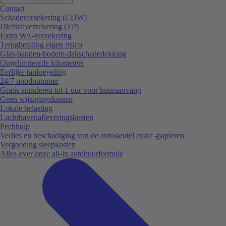
Contact
Schadeverzekering (CDW)
Diefstalverzekering (TP)
Extra WA-verzekering
Terugbetaling eigen risico
Glas-banden-bodem-dakschadedekking
Ongelimiteerde kilometers
Eerlijke tankregeling
24/7 noodnummer
Gratis annuleren tot 1 uur voor huuraanvang
Geen wijzigingskosten
Lokale belasting
Luchthavenafleveringskosten
Pechhulp
Verlies en beschadiging van de autosleutel en/of -papieren
Vergoeding sleepkosten
Alles over onze all-in autohuurformule