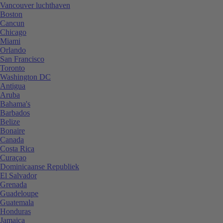
Vancouver luchthaven
Boston
Cancun
Chicago
Miami
Orlando
San Francisco
Toronto
Washington DC
Antigua
Aruba
Bahama's
Barbados
Belize
Bonaire
Canada
Costa Rica
Curaçao
Dominicaanse Republiek
El Salvador
Grenada
Guadeloupe
Guatemala
Honduras
Jamaica