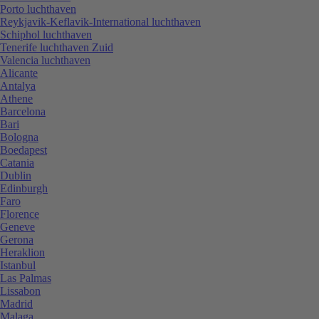
Porto luchthaven
Reykjavik-Keflavik-International luchthaven
Schiphol luchthaven
Tenerife luchthaven Zuid
Valencia luchthaven
Alicante
Antalya
Athene
Barcelona
Bari
Bologna
Boedapest
Catania
Dublin
Edinburgh
Faro
Florence
Geneve
Gerona
Heraklion
Istanbul
Las Palmas
Lissabon
Madrid
Malaga