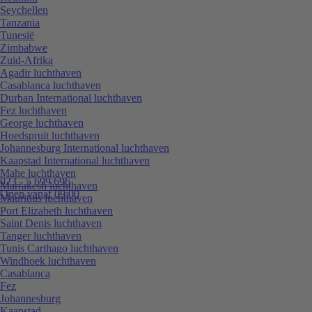
Seychellen
Tanzania
Tunesië
Zimbabwe
Zuid-Afrika
Agadir luchthaven
Casablanca luchthaven
Durban International luchthaven
Fez luchthaven
George luchthaven
Hoedspruit luchthaven
Johannesburg International luchthaven
Kaapstad International luchthaven
Mahe luchthaven
023 - 5 699 696
Marrakesh luchthaven
Open vanaf 09:00
Mauritius luchthaven
Port Elizabeth luchthaven
Saint Denis luchthaven
Tanger luchthaven
Tunis Carthago luchthaven
Windhoek luchthaven
Casablanca
Fez
Johannesburg
Kaapstad