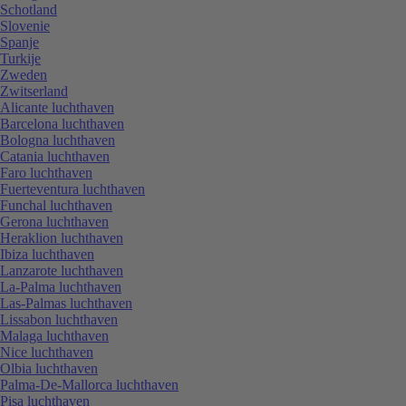
Schotland
Slovenie
Spanje
Turkije
Zweden
Zwitserland
Alicante luchthaven
Barcelona luchthaven
Bologna luchthaven
Catania luchthaven
Faro luchthaven
Fuerteventura luchthaven
Funchal luchthaven
Gerona luchthaven
Heraklion luchthaven
Ibiza luchthaven
Lanzarote luchthaven
La-Palma luchthaven
Las-Palmas luchthaven
Lissabon luchthaven
Malaga luchthaven
Nice luchthaven
Olbia luchthaven
Palma-De-Mallorca luchthaven
Pisa luchthaven