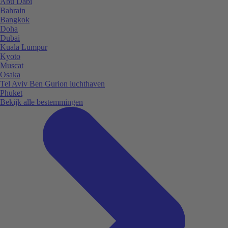
Abu Dabi
Bahrain
Bangkok
Doha
Dubai
Kuala Lumpur
Kyoto
Muscat
Osaka
Tel Aviv Ben Gurion luchthaven
Phuket
Bekijk alle bestemmingen