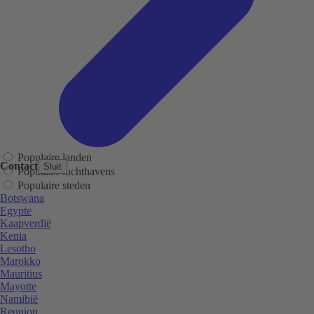
Populaire landen
Contact
Sluit
Populaire luchthavens
Populaire steden
Botswana
Egypte
Kaapverdië
Kenia
Lesotho
Marokko
Mauritius
Mayotte
Namibië
Reunion