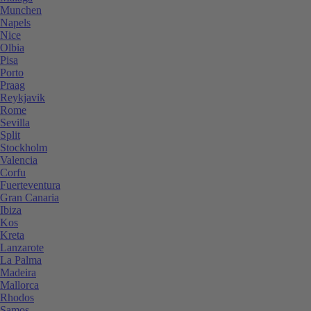
Munchen
Napels
Nice
Olbia
Pisa
Porto
Praag
Reykjavik
Rome
Sevilla
Split
Stockholm
Valencia
Corfu
Fuerteventura
Gran Canaria
Ibiza
Kos
Kreta
Lanzarote
La Palma
Madeira
Mallorca
Rhodos
Samos