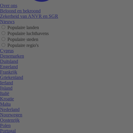
Over ons
Beloond en bekroond
Zekerheid van ANVR en SGR
Nieuws
Populaire landen
Populaire luchthavens
Populaire steden
Populaire regio's
Cyprus
Denemarken
Duitsland
Engeland
Frankrijk
Griekenland
Ierland
Ijsland
Italië
Kroatie
Malta
Nederland
Noorwegen
Oostenrijk
Polen
Portugal