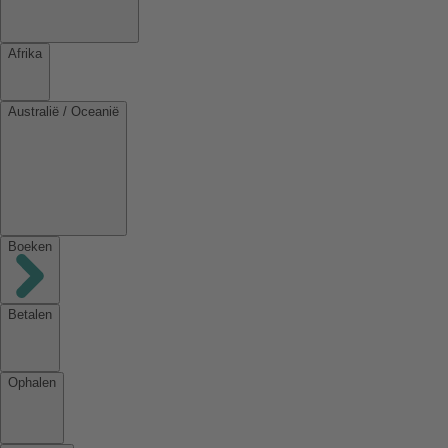
Afrika
Australië / Oceanië
Boeken
Betalen
Ophalen