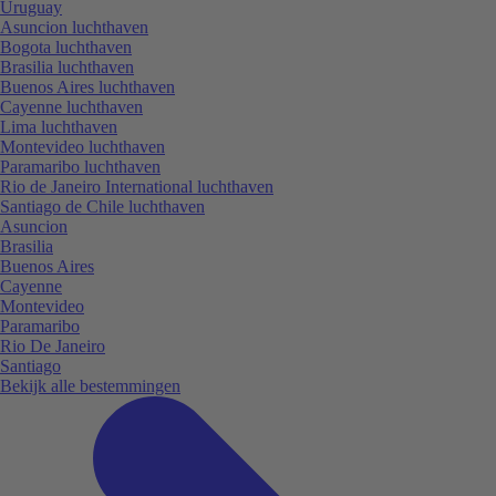
Uruguay
Asuncion luchthaven
Bogota luchthaven
Brasilia luchthaven
Buenos Aires luchthaven
Cayenne luchthaven
Lima luchthaven
Montevideo luchthaven
Paramaribo luchthaven
Rio de Janeiro International luchthaven
Santiago de Chile luchthaven
Asuncion
Brasilia
Buenos Aires
Cayenne
Montevideo
Paramaribo
Rio De Janeiro
Santiago
Bekijk alle bestemmingen