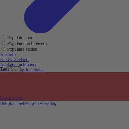
Populaire landen
Populaire luchthavens
Populaire steden
Australië
Nieuw-Zeeland
Adelaide luchthaven
Taal
Sluit
Alice Springs luchthaven
Auckland luchthaven
Cairns luchthaven
Christchurch luchthaven
Hobart luchthaven
Melbourne Tullamarine luchthaven
Doe het zelf
Perth luchthaven
Bekijk en beheer je reservering.
Sydney luchthaven
Auckland
Christchurch
Melbourne
Newcastle