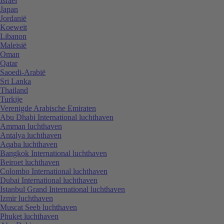
Israël
Japan
Jordanië
Koeweit
Libanon
Maleisië
Oman
Qatar
Saoedi-Arabië
Sri Lanka
Thailand
Turkije
Verenigde Arabische Emiraten
Abu Dhabi International luchthaven
Amman luchthaven
Antalya luchthaven
Aqaba luchthaven
Bangkok International luchthaven
Beiroet luchthaven
Colombo International luchthaven
Dubai International luchthaven
Istanbul Grand International luchthaven
Izmir luchthaven
Muscat Seeb luchthaven
Phuket luchthaven