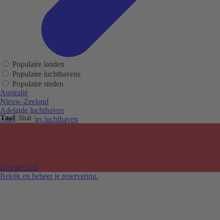
Populaire landen
Populaire luchthavens
Populaire steden
Australië
Nieuw-Zeeland
Adelaide luchthaven
Taal
Sluit
Alice Springs luchthaven
Auckland luchthaven
Cairns luchthaven
Christchurch luchthaven
Hobart luchthaven
Melbourne Tullamarine luchthaven
Doe het zelf
Perth luchthaven
Bekijk en beheer je reservering.
Sydney luchthaven
Auckland
Christchurch
Melbourne
Newcastle