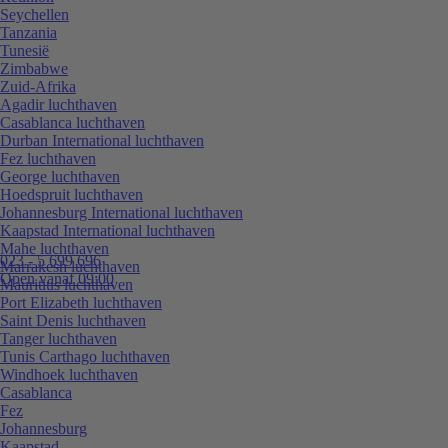
Seychellen
Tanzania
Tunesië
Zimbabwe
Zuid-Afrika
Agadir luchthaven
Casablanca luchthaven
Durban International luchthaven
Fez luchthaven
George luchthaven
Hoedspruit luchthaven
Johannesburg International luchthaven
Kaapstad International luchthaven
Mahe luchthaven
023 - 5 699 696
Marrakesh luchthaven
Open vanaf 09:00
Mauritius luchthaven
Port Elizabeth luchthaven
Saint Denis luchthaven
Tanger luchthaven
Tunis Carthago luchthaven
Windhoek luchthaven
Casablanca
Fez
Johannesburg
Kaapstad