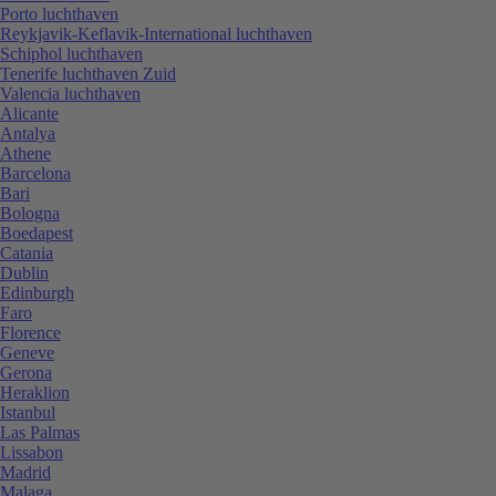
Porto luchthaven
Reykjavik-Keflavik-International luchthaven
Schiphol luchthaven
Tenerife luchthaven Zuid
Valencia luchthaven
Alicante
Antalya
Athene
Barcelona
Bari
Bologna
Boedapest
Catania
Dublin
Edinburgh
Faro
Florence
Geneve
Gerona
Heraklion
Istanbul
Las Palmas
Lissabon
Madrid
Malaga