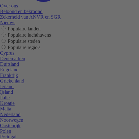
Over ons
Beloond en bekroond
Zekerheid van ANVR en SGR
Nieuws
Populaire landen
Populaire luchthavens
Populaire steden
Populaire regio's
Cyprus
Denemarken
Duitsland
Engeland
Frankrijk
Griekenland
Ierland
Ijsland
Italië
Kroatie
Malta
Nederland
Noorwegen
Oostenrijk
Polen
Portugal