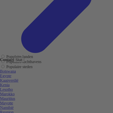
Populaire landen
Contact
Sluit
Populaire luchthavens
Populaire steden
Botswana
Egypte
Kaapverdië
Kenia
Lesotho
Marokko
Mauritius
Mayotte
Namibië
Reunion