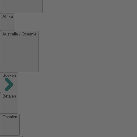
Afrika
Australië / Oceanië
Boeken
Betalen
Ophalen