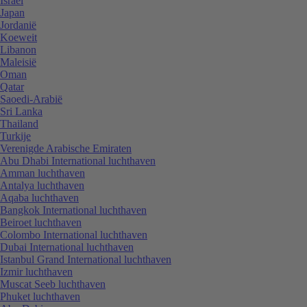
Israël
Japan
Jordanië
Koeweit
Libanon
Maleisië
Oman
Qatar
Saoedi-Arabië
Sri Lanka
Thailand
Turkije
Verenigde Arabische Emiraten
Abu Dhabi International luchthaven
Amman luchthaven
Antalya luchthaven
Aqaba luchthaven
Bangkok International luchthaven
Beiroet luchthaven
Colombo International luchthaven
Dubai International luchthaven
Istanbul Grand International luchthaven
Izmir luchthaven
Muscat Seeb luchthaven
Phuket luchthaven