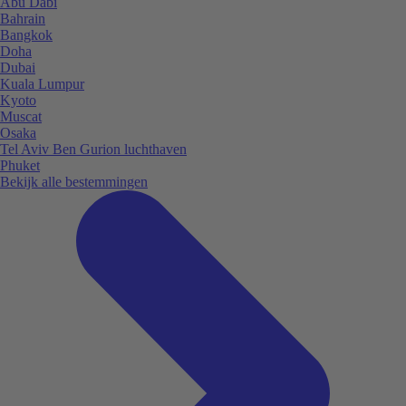
Abu Dabi
Bahrain
Bangkok
Doha
Dubai
Kuala Lumpur
Kyoto
Muscat
Osaka
Tel Aviv Ben Gurion luchthaven
Phuket
Bekijk alle bestemmingen