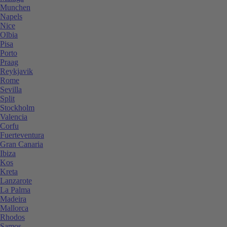
Munchen
Napels
Nice
Olbia
Pisa
Porto
Praag
Reykjavik
Rome
Sevilla
Split
Stockholm
Valencia
Corfu
Fuerteventura
Gran Canaria
Ibiza
Kos
Kreta
Lanzarote
La Palma
Madeira
Mallorca
Rhodos
Samos