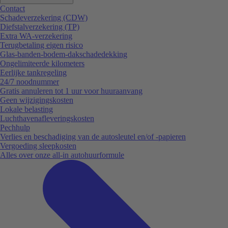
Contact
Schadeverzekering (CDW)
Diefstalverzekering (TP)
Extra WA-verzekering
Terugbetaling eigen risico
Glas-banden-bodem-dakschadedekking
Ongelimiteerde kilometers
Eerlijke tankregeling
24/7 noodnummer
Gratis annuleren tot 1 uur voor huuraanvang
Geen wijzigingskosten
Lokale belasting
Luchthavenafleveringskosten
Pechhulp
Verlies en beschadiging van de autosleutel en/of -papieren
Vergoeding sleepkosten
Alles over onze all-in autohuurformule