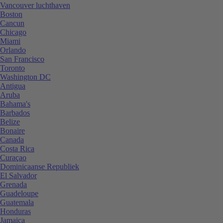
Vancouver luchthaven
Boston
Cancun
Chicago
Miami
Orlando
San Francisco
Toronto
Washington DC
Antigua
Aruba
Bahama's
Barbados
Belize
Bonaire
Canada
Costa Rica
Curaçao
Dominicaanse Republiek
El Salvador
Grenada
Guadeloupe
Guatemala
Honduras
Jamaica