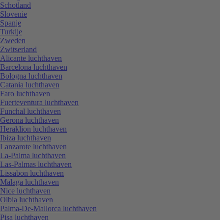
Schotland
Slovenie
Spanje
Turkije
Zweden
Zwitserland
Alicante luchthaven
Barcelona luchthaven
Bologna luchthaven
Catania luchthaven
Faro luchthaven
Fuerteventura luchthaven
Funchal luchthaven
Gerona luchthaven
Heraklion luchthaven
Ibiza luchthaven
Lanzarote luchthaven
La-Palma luchthaven
Las-Palmas luchthaven
Lissabon luchthaven
Malaga luchthaven
Nice luchthaven
Olbia luchthaven
Palma-De-Mallorca luchthaven
Pisa luchthaven