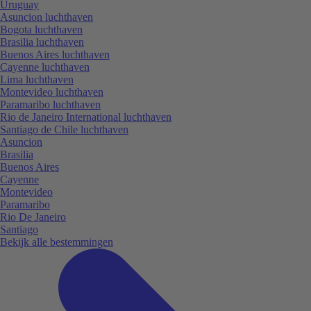
Uruguay
Asuncion luchthaven
Bogota luchthaven
Brasilia luchthaven
Buenos Aires luchthaven
Cayenne luchthaven
Lima luchthaven
Montevideo luchthaven
Paramaribo luchthaven
Rio de Janeiro International luchthaven
Santiago de Chile luchthaven
Asuncion
Brasilia
Buenos Aires
Cayenne
Montevideo
Paramaribo
Rio De Janeiro
Santiago
Bekijk alle bestemmingen