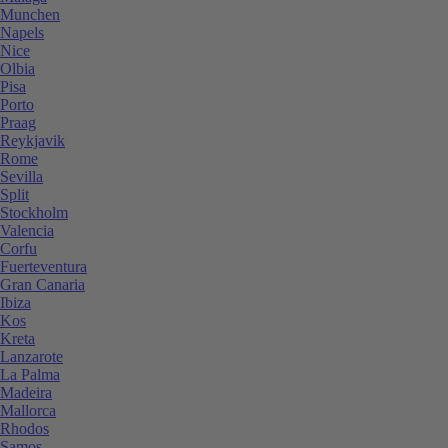
Munchen
Napels
Nice
Olbia
Pisa
Porto
Praag
Reykjavik
Rome
Sevilla
Split
Stockholm
Valencia
Corfu
Fuerteventura
Gran Canaria
Ibiza
Kos
Kreta
Lanzarote
La Palma
Madeira
Mallorca
Rhodos
Samos