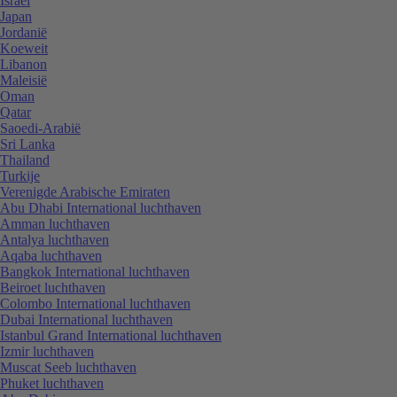
Israël
Japan
Jordanië
Koeweit
Libanon
Maleisië
Oman
Qatar
Saoedi-Arabië
Sri Lanka
Thailand
Turkije
Verenigde Arabische Emiraten
Abu Dhabi International luchthaven
Amman luchthaven
Antalya luchthaven
Aqaba luchthaven
Bangkok International luchthaven
Beiroet luchthaven
Colombo International luchthaven
Dubai International luchthaven
Istanbul Grand International luchthaven
Izmir luchthaven
Muscat Seeb luchthaven
Phuket luchthaven