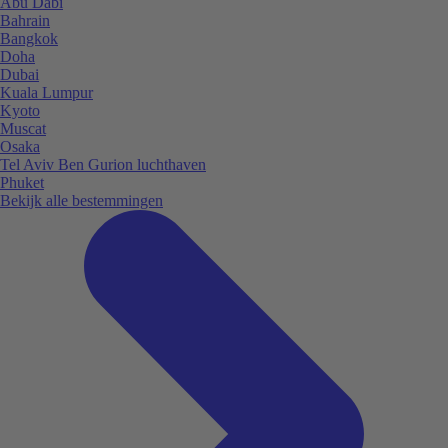
Abu Dabi
Bahrain
Bangkok
Doha
Dubai
Kuala Lumpur
Kyoto
Muscat
Osaka
Tel Aviv Ben Gurion luchthaven
Phuket
Bekijk alle bestemmingen