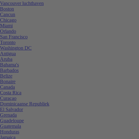
Vancouver luchthaven
Boston
Cancun
Chicago
Miami
Orlando
San Francisco
Toronto
Washington DC
Antigua
Aruba
Bahama's
Barbados
Belize
Bonaire
Canada
Costa Rica
Curaçao
Dominicaanse Republiek
El Salvador
Grenada
Guadeloupe
Guatemala
Honduras
Jamaica