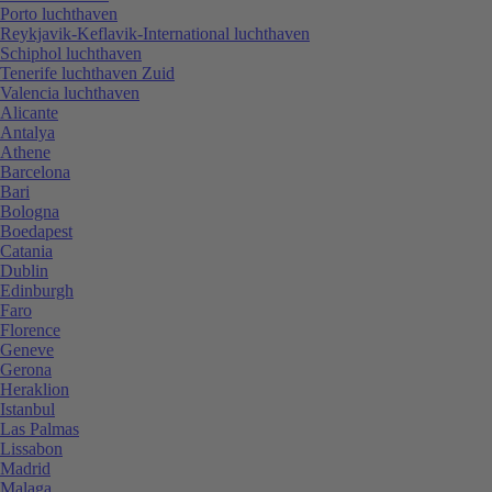
Porto luchthaven
Reykjavik-Keflavik-International luchthaven
Schiphol luchthaven
Tenerife luchthaven Zuid
Valencia luchthaven
Alicante
Antalya
Athene
Barcelona
Bari
Bologna
Boedapest
Catania
Dublin
Edinburgh
Faro
Florence
Geneve
Gerona
Heraklion
Istanbul
Las Palmas
Lissabon
Madrid
Malaga