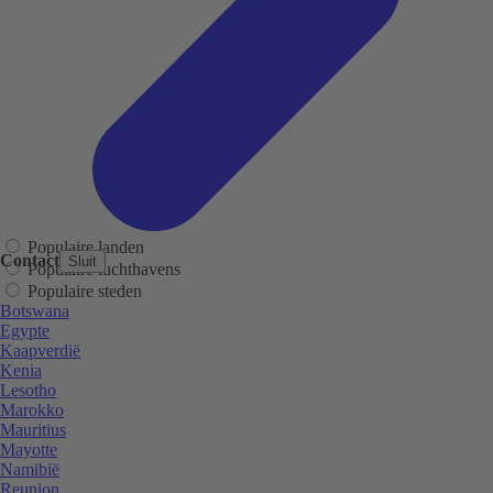
Populaire landen
Contact
Sluit
Populaire luchthavens
Populaire steden
Botswana
Egypte
Kaapverdië
Kenia
Lesotho
Marokko
Mauritius
Mayotte
Namibië
Reunion