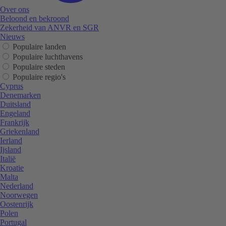
Over ons
Beloond en bekroond
Zekerheid van ANVR en SGR
Nieuws
Populaire landen
Populaire luchthavens
Populaire steden
Populaire regio's
Cyprus
Denemarken
Duitsland
Engeland
Frankrijk
Griekenland
Ierland
Ijsland
Italië
Kroatie
Malta
Nederland
Noorwegen
Oostenrijk
Polen
Portugal