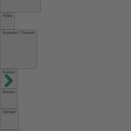
Afrika
Australië / Oceanië
Boeken
Betalen
Ophalen