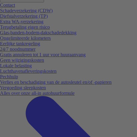
Contact
Schadeverzekering (CDW)
Diefstalverzekering (TP)
Extra WA-verzekering
Terugbetaling eigen risico
Glas-banden-bodem-dakschadedekking
Ongelimiteerde kilometers
Eerlijke tankregeling
24/7 noodnummer
Gratis annuleren tot 1 uur voor huuraanvang
Geen wijzigingskosten
Lokale belasting
Luchthavenafleveringskosten
Pechhulp
Verlies en beschadiging van de autosleutel en/of -papieren
Vergoeding sleepkosten
Alles over onze all-in autohuurformule