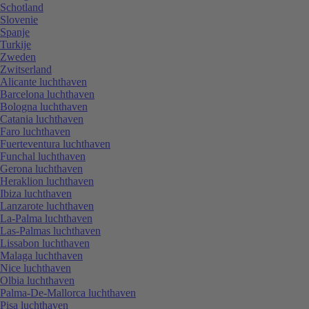
Schotland
Slovenie
Spanje
Turkije
Zweden
Zwitserland
Alicante luchthaven
Barcelona luchthaven
Bologna luchthaven
Catania luchthaven
Faro luchthaven
Fuerteventura luchthaven
Funchal luchthaven
Gerona luchthaven
Heraklion luchthaven
Ibiza luchthaven
Lanzarote luchthaven
La-Palma luchthaven
Las-Palmas luchthaven
Lissabon luchthaven
Malaga luchthaven
Nice luchthaven
Olbia luchthaven
Palma-De-Mallorca luchthaven
Pisa luchthaven