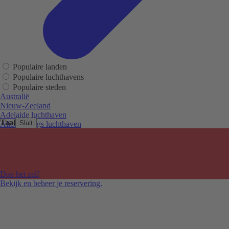
Populaire landen
Populaire luchthavens
Populaire steden
Australië
Nieuw-Zeeland
Adelaide luchthaven
Taal
Sluit
Alice Springs luchthaven
Auckland luchthaven
Cairns luchthaven
Christchurch luchthaven
Hobart luchthaven
Melbourne Tullamarine luchthaven
Doe het zelf
Perth luchthaven
Bekijk en beheer je reservering.
Sydney luchthaven
Auckland
Christchurch
Melbourne
Newcastle