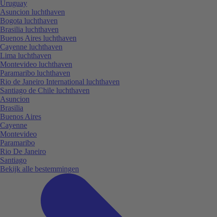
Uruguay
Asuncion luchthaven
Bogota luchthaven
Brasilia luchthaven
Buenos Aires luchthaven
Cayenne luchthaven
Lima luchthaven
Montevideo luchthaven
Paramaribo luchthaven
Rio de Janeiro International luchthaven
Santiago de Chile luchthaven
Asuncion
Brasilia
Buenos Aires
Cayenne
Montevideo
Paramaribo
Rio De Janeiro
Santiago
Bekijk alle bestemmingen