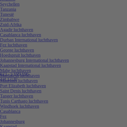
Seychellen
Tanzania
Tunesië
Zimbabwe
Zuid-Afrika
Agadir luchthaven
Casablanca luchthaven
Durban International luchthaven
Fez luchthaven
George luchthaven
Hoedspruit luchthaven
Johannesburg International luchthaven
Kaapstad International luchthaven
Mahe luchthaven
023 - 5 699 696
Marrakesh luchthaven
Tot 17:30
Mauritius luchthaven
Port Elizabeth luchthaven
Saint Denis luchthaven
Tanger luchthaven
Tunis Carthago luchthaven
Windhoek luchthaven
Casablanca
Fez
Johannesburg
Kaapstad