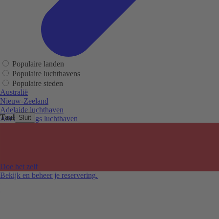
Populaire landen
Populaire luchthavens
Populaire steden
Australië
Nieuw-Zeeland
Adelaide luchthaven
Taal
Sluit
Alice Springs luchthaven
Auckland luchthaven
Cairns luchthaven
Christchurch luchthaven
Hobart luchthaven
Melbourne Tullamarine luchthaven
Doe het zelf
Perth luchthaven
Bekijk en beheer je reservering.
Sydney luchthaven
Auckland
Christchurch
Melbourne
Newcastle