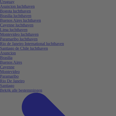
Uruguay
Asuncion luchthaven
Bogota luchthaven
Brasilia luchthaven
Buenos Aires luchthaven
Cayenne luchthaven
Lima luchthaven
Montevideo luchthaven
Paramaribo luchthaven
Rio de Janeiro International luchthaven
Santiago de Chile luchthaven
Asuncion
Brasilia
Buenos Aires
Cayenne
Montevideo
Paramaribo
Rio De Janeiro
Santiago
Bekijk alle bestemmingen