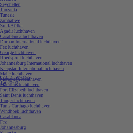
Seychellen
Tanzania
Tunesië
Zimbabwe
Zuid-Afrika
Agadir luchthaven
Casablanca luchthaven
Durban International luchthaven
Fez luchthaven
George luchthaven
Hoedspruit luchthaven
Johannesburg International luchthaven
Kaapstad International luchthaven
Mahe luchthaven
023 - 5 699 696
Marrakesh luchthaven
Tot 20:00
Mauritius luchthaven
Port Elizabeth luchthaven
Saint Denis luchthaven
Tanger luchthaven
Tunis Carthago luchthaven
Windhoek luchthaven
Casablanca
Fez
Johannesburg
Kaapstad