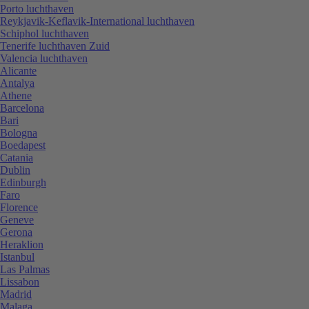
Porto luchthaven
Reykjavik-Keflavik-International luchthaven
Schiphol luchthaven
Tenerife luchthaven Zuid
Valencia luchthaven
Alicante
Antalya
Athene
Barcelona
Bari
Bologna
Boedapest
Catania
Dublin
Edinburgh
Faro
Florence
Geneve
Gerona
Heraklion
Istanbul
Las Palmas
Lissabon
Madrid
Malaga