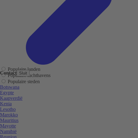
Populaire landen
Contact
Sluit
Populaire luchthavens
Populaire steden
Botswana
Egypte
Kaapverdië
Kenia
Lesotho
Marokko
Mauritius
Mayotte
Namibië
Reunion