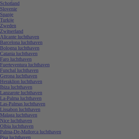
Schotland
Slovenie
Spanje
Turkije
Zweden
Zwitserland
Alicante luchthaven
Barcelona luchthaven
Bologna luchthaven
Catania luchthaven
Faro luchthaven
Fuerteventura luchthaven
Funchal luchthaven
Gerona luchthaven
Heraklion luchthaven
Ibiza luchthaven
Lanzarote luchthaven
La-Palma luchthaven
Las-Palmas luchthaven
Lissabon luchthaven
Malaga luchthaven
Nice luchthaven
Olbia luchthaven
Palma-De-Mallorca luchthaven
Pisa luchthaven