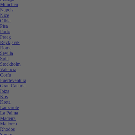
Munchen
Napels
Nice
Olbia
Pisa
Porto
Praag
Reykjavik
Rome
Sevilla
Split
Stockholm
Valencia
Corfu
Fuerteventura
Gran Canaria
Ibiza
Kos
Kreta
Lanzarote
La Palma
Madeira
Mallorca
Rhodos
Samos