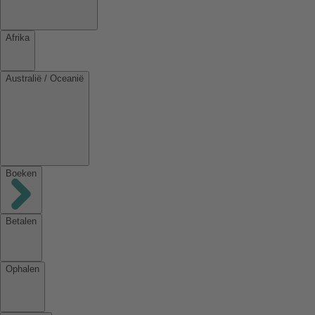
Afrika
Australië / Oceanië
Boeken
Betalen
Ophalen