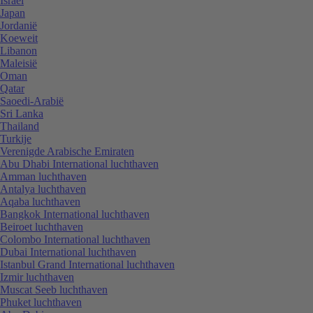
Israël
Japan
Jordanië
Koeweit
Libanon
Maleisië
Oman
Qatar
Saoedi-Arabië
Sri Lanka
Thailand
Turkije
Verenigde Arabische Emiraten
Abu Dhabi International luchthaven
Amman luchthaven
Antalya luchthaven
Aqaba luchthaven
Bangkok International luchthaven
Beiroet luchthaven
Colombo International luchthaven
Dubai International luchthaven
Istanbul Grand International luchthaven
Izmir luchthaven
Muscat Seeb luchthaven
Phuket luchthaven