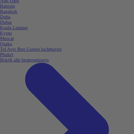
Abu Dabi
Bahrain
Bangkok
Doha
Dubai
Kuala Lumpur
Kyoto
Muscat
Osaka
Tel Aviv Ben Gurion luchthaven
Phuket
Bekijk alle bestemmingen