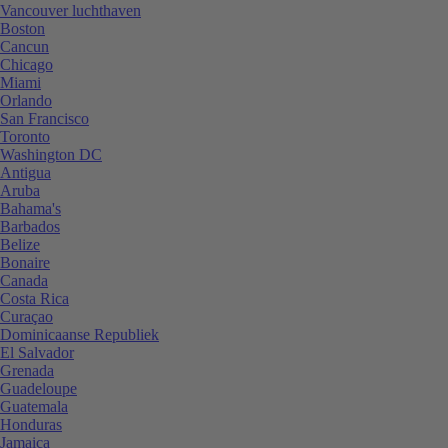
Vancouver luchthaven
Boston
Cancun
Chicago
Miami
Orlando
San Francisco
Toronto
Washington DC
Antigua
Aruba
Bahama's
Barbados
Belize
Bonaire
Canada
Costa Rica
Curaçao
Dominicaanse Republiek
El Salvador
Grenada
Guadeloupe
Guatemala
Honduras
Jamaica