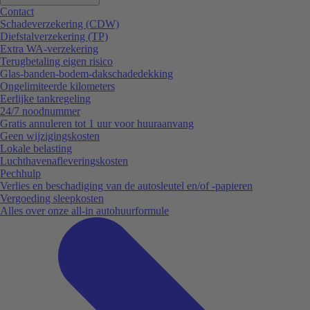
Contact
Schadeverzekering (CDW)
Diefstalverzekering (TP)
Extra WA-verzekering
Terugbetaling eigen risico
Glas-banden-bodem-dakschadedekking
Ongelimiteerde kilometers
Eerlijke tankregeling
24/7 noodnummer
Gratis annuleren tot 1 uur voor huuraanvang
Geen wijzigingskosten
Lokale belasting
Luchthavenafleveringskosten
Pechhulp
Verlies en beschadiging van de autosleutel en/of -papieren
Vergoeding sleepkosten
Alles over onze all-in autohuurformule