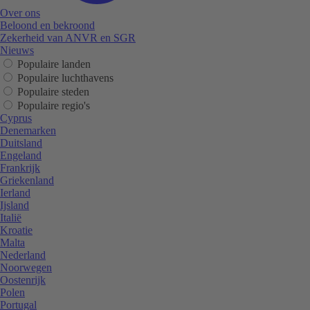
Over ons
Beloond en bekroond
Zekerheid van ANVR en SGR
Nieuws
Populaire landen
Populaire luchthavens
Populaire steden
Populaire regio's
Cyprus
Denemarken
Duitsland
Engeland
Frankrijk
Griekenland
Ierland
Ijsland
Italië
Kroatie
Malta
Nederland
Noorwegen
Oostenrijk
Polen
Portugal