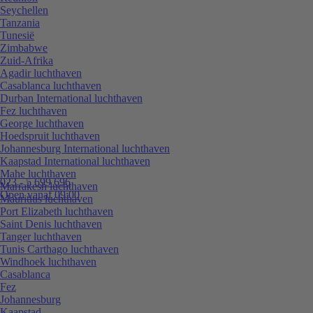
Seychellen
Tanzania
Tunesië
Zimbabwe
Zuid-Afrika
Agadir luchthaven
Casablanca luchthaven
Durban International luchthaven
Fez luchthaven
George luchthaven
Hoedspruit luchthaven
Johannesburg International luchthaven
Kaapstad International luchthaven
Mahe luchthaven
023 - 5 699 696
Marrakesh luchthaven
Open vanaf 09:00
Mauritius luchthaven
Port Elizabeth luchthaven
Saint Denis luchthaven
Tanger luchthaven
Tunis Carthago luchthaven
Windhoek luchthaven
Casablanca
Fez
Johannesburg
Kaapstad