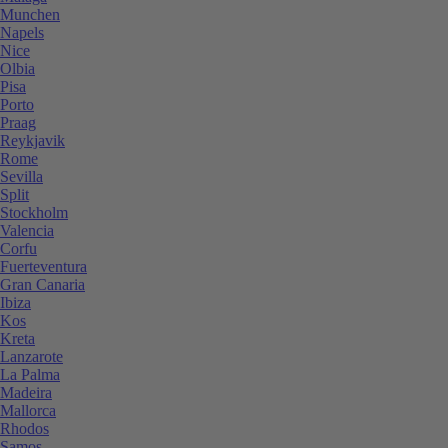
Munchen
Napels
Nice
Olbia
Pisa
Porto
Praag
Reykjavik
Rome
Sevilla
Split
Stockholm
Valencia
Corfu
Fuerteventura
Gran Canaria
Ibiza
Kos
Kreta
Lanzarote
La Palma
Madeira
Mallorca
Rhodos
Samos