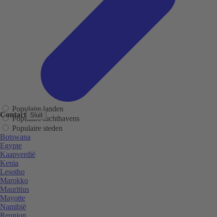
Populaire landen
Contact
Sluit
Populaire luchthavens
Populaire steden
Botswana
Egypte
Kaapverdië
Kenia
Lesotho
Marokko
Mauritius
Mayotte
Namibië
Reunion