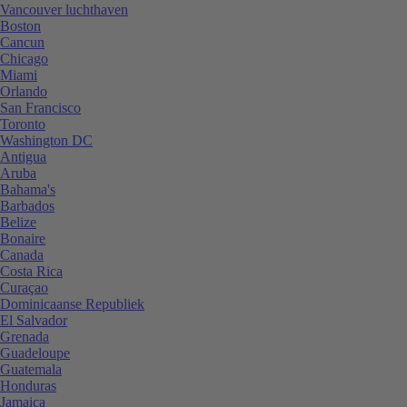
Vancouver luchthaven
Boston
Cancun
Chicago
Miami
Orlando
San Francisco
Toronto
Washington DC
Antigua
Aruba
Bahama's
Barbados
Belize
Bonaire
Canada
Costa Rica
Curaçao
Dominicaanse Republiek
El Salvador
Grenada
Guadeloupe
Guatemala
Honduras
Jamaica