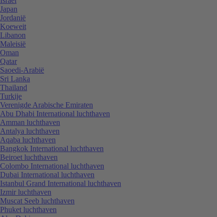
Israël
Japan
Jordanië
Koeweit
Libanon
Maleisië
Oman
Qatar
Saoedi-Arabië
Sri Lanka
Thailand
Turkije
Verenigde Arabische Emiraten
Abu Dhabi International luchthaven
Amman luchthaven
Antalya luchthaven
Aqaba luchthaven
Bangkok International luchthaven
Beiroet luchthaven
Colombo International luchthaven
Dubai International luchthaven
Istanbul Grand International luchthaven
Izmir luchthaven
Muscat Seeb luchthaven
Phuket luchthaven