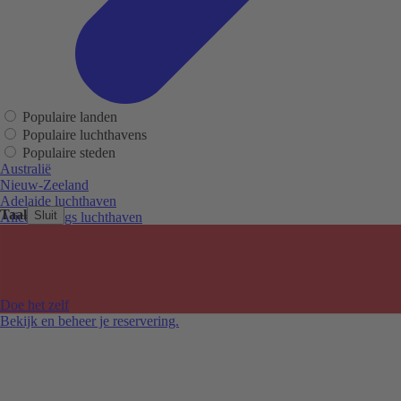
Populaire landen
Populaire luchthavens
Populaire steden
Australië
Nieuw-Zeeland
Adelaide luchthaven
Taal
Sluit
Alice Springs luchthaven
Auckland luchthaven
Cairns luchthaven
Christchurch luchthaven
Hobart luchthaven
Melbourne Tullamarine luchthaven
Doe het zelf
Perth luchthaven
Bekijk en beheer je reservering.
Sydney luchthaven
Auckland
Christchurch
Melbourne
Newcastle