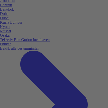
Abu Dabi
Bahrain
Bangkok
Doha
Dubai
Kuala Lumpur
Kyoto
Muscat
Osaka
Tel Aviv Ben Gurion luchthaven
Phuket
Bekijk alle bestemmingen