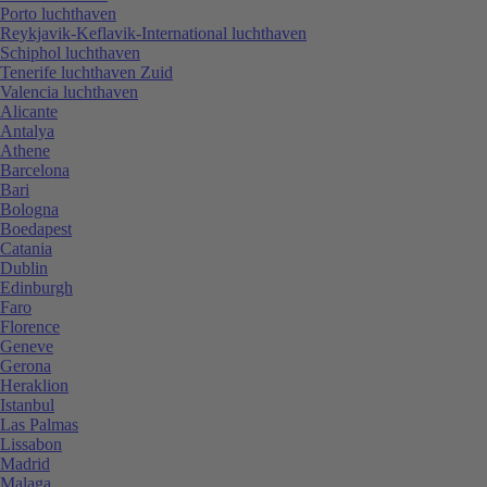
Porto luchthaven
Reykjavik-Keflavik-International luchthaven
Schiphol luchthaven
Tenerife luchthaven Zuid
Valencia luchthaven
Alicante
Antalya
Athene
Barcelona
Bari
Bologna
Boedapest
Catania
Dublin
Edinburgh
Faro
Florence
Geneve
Gerona
Heraklion
Istanbul
Las Palmas
Lissabon
Madrid
Malaga