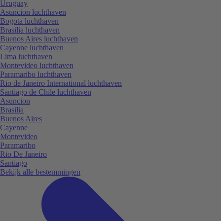
Uruguay
Asuncion luchthaven
Bogota luchthaven
Brasilia luchthaven
Buenos Aires luchthaven
Cayenne luchthaven
Lima luchthaven
Montevideo luchthaven
Paramaribo luchthaven
Rio de Janeiro International luchthaven
Santiago de Chile luchthaven
Asuncion
Brasilia
Buenos Aires
Cayenne
Montevideo
Paramaribo
Rio De Janeiro
Santiago
Bekijk alle bestemmingen