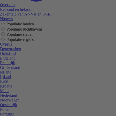
Over ons
Beloond en bekroond
Zekerheid van ANVR en SGR
Nieuws
Populaire landen
Populaire luchthavens
Populaire steden
Populaire regio's
Cyprus
Denemarken
Duitsland
Engeland
Frankrijk
Griekenland
Ierland
Ijsland
Italië
Kroatie
Malta
Nederland
Noorwegen
Oostenrijk
Polen
Portugal