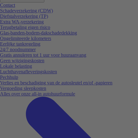
Contact
Schadeverzekering (CDW)
Diefstalverzekering (TP)
Extra WA-verzekering
Terugbetaling eigen risico
Glas-banden-bodem-dakschadedekking
Ongelimiteerde kilometers
Eerlijke tankregeling
24/7 noodnummer
Gratis annuleren tot 1 uur voor huuraanvang
Geen wijzigingskosten
Lokale belasting
Luchthavenafleveringskosten
Pechhulp
Verlies en beschadiging van de autosleutel en/of -papieren
Vergoeding sleepkosten
Alles over onze all-in autohuurformule