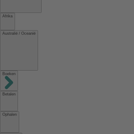
Afrika
Australië / Oceanië
Boeken
Betalen
Ophalen