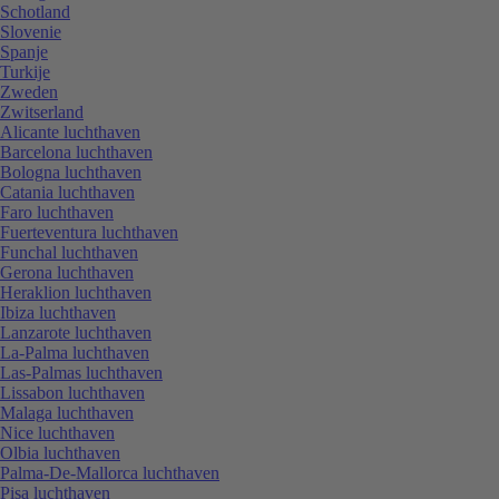
Schotland
Slovenie
Spanje
Turkije
Zweden
Zwitserland
Alicante luchthaven
Barcelona luchthaven
Bologna luchthaven
Catania luchthaven
Faro luchthaven
Fuerteventura luchthaven
Funchal luchthaven
Gerona luchthaven
Heraklion luchthaven
Ibiza luchthaven
Lanzarote luchthaven
La-Palma luchthaven
Las-Palmas luchthaven
Lissabon luchthaven
Malaga luchthaven
Nice luchthaven
Olbia luchthaven
Palma-De-Mallorca luchthaven
Pisa luchthaven