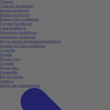
Uruguay
Asuncion luchthaven
Bogota luchthaven
Brasilia luchthaven
Buenos Aires luchthaven
Cayenne luchthaven
Lima luchthaven
Montevideo luchthaven
Paramaribo luchthaven
Rio de Janeiro International luchthaven
Santiago de Chile luchthaven
Asuncion
Brasilia
Buenos Aires
Cayenne
Montevideo
Paramaribo
Rio De Janeiro
Santiago
Bekijk alle bestemmingen