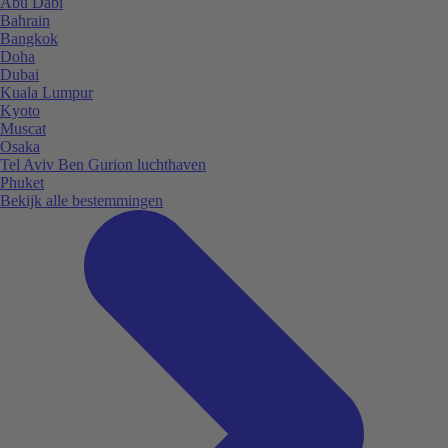
Abu Dabi
Bahrain
Bangkok
Doha
Dubai
Kuala Lumpur
Kyoto
Muscat
Osaka
Tel Aviv Ben Gurion luchthaven
Phuket
Bekijk alle bestemmingen