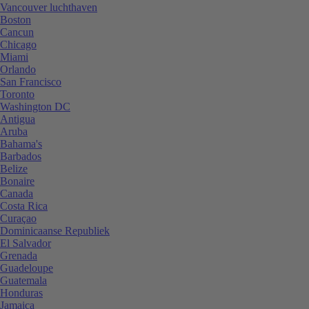
Vancouver luchthaven
Boston
Cancun
Chicago
Miami
Orlando
San Francisco
Toronto
Washington DC
Antigua
Aruba
Bahama's
Barbados
Belize
Bonaire
Canada
Costa Rica
Curaçao
Dominicaanse Republiek
El Salvador
Grenada
Guadeloupe
Guatemala
Honduras
Jamaica