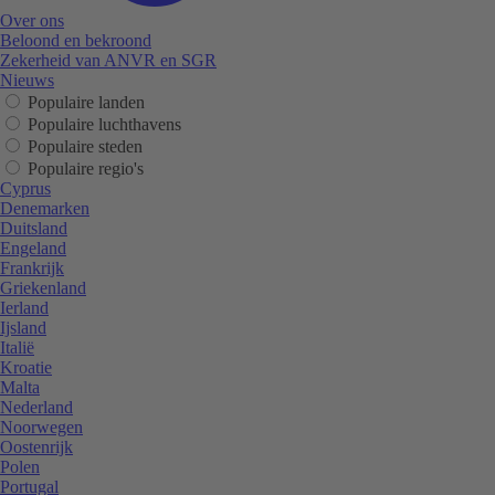
Over ons
Beloond en bekroond
Zekerheid van ANVR en SGR
Nieuws
Populaire landen
Populaire luchthavens
Populaire steden
Populaire regio's
Cyprus
Denemarken
Duitsland
Engeland
Frankrijk
Griekenland
Ierland
Ijsland
Italië
Kroatie
Malta
Nederland
Noorwegen
Oostenrijk
Polen
Portugal