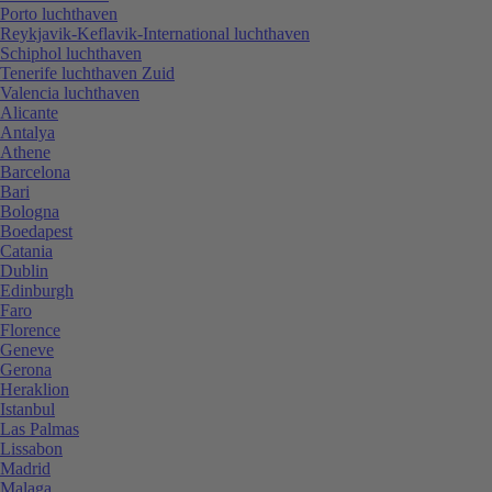
Porto luchthaven
Reykjavik-Keflavik-International luchthaven
Schiphol luchthaven
Tenerife luchthaven Zuid
Valencia luchthaven
Alicante
Antalya
Athene
Barcelona
Bari
Bologna
Boedapest
Catania
Dublin
Edinburgh
Faro
Florence
Geneve
Gerona
Heraklion
Istanbul
Las Palmas
Lissabon
Madrid
Malaga