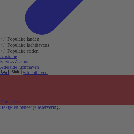
Populaire landen
Populaire luchthavens
Populaire steden
Australië
Nieuw-Zeeland
Adelaide luchthaven
Taal
Sluit
Alice Springs luchthaven
Auckland luchthaven
Cairns luchthaven
Christchurch luchthaven
Hobart luchthaven
Melbourne Tullamarine luchthaven
Doe het zelf
Perth luchthaven
Bekijk en beheer je reservering.
Sydney luchthaven
Auckland
Christchurch
Melbourne
Newcastle