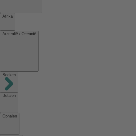
Afrika
Australië / Oceanië
Boeken
Betalen
Ophalen