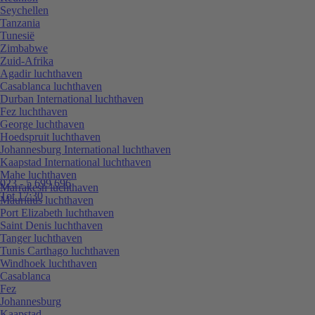
Seychellen
Tanzania
Tunesië
Zimbabwe
Zuid-Afrika
Agadir luchthaven
Casablanca luchthaven
Durban International luchthaven
Fez luchthaven
George luchthaven
Hoedspruit luchthaven
Johannesburg International luchthaven
Kaapstad International luchthaven
Mahe luchthaven
023 - 5 699 696
Marrakesh luchthaven
Tot 17:30
Mauritius luchthaven
Port Elizabeth luchthaven
Saint Denis luchthaven
Tanger luchthaven
Tunis Carthago luchthaven
Windhoek luchthaven
Casablanca
Fez
Johannesburg
Kaapstad