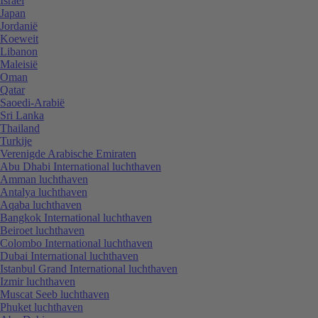
Israël
Japan
Jordanië
Koeweit
Libanon
Maleisië
Oman
Qatar
Saoedi-Arabië
Sri Lanka
Thailand
Turkije
Verenigde Arabische Emiraten
Abu Dhabi International luchthaven
Amman luchthaven
Antalya luchthaven
Aqaba luchthaven
Bangkok International luchthaven
Beiroet luchthaven
Colombo International luchthaven
Dubai International luchthaven
Istanbul Grand International luchthaven
Izmir luchthaven
Muscat Seeb luchthaven
Phuket luchthaven