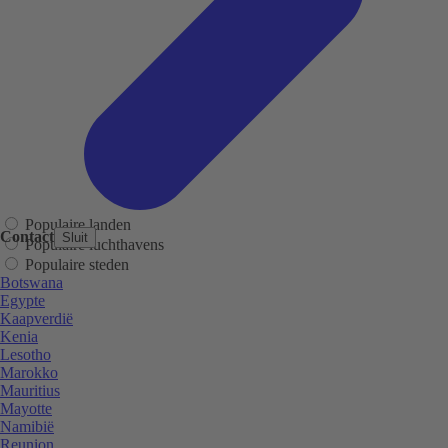
Populaire landen
Contact
Sluit
Populaire luchthavens
Populaire steden
Botswana
Egypte
Kaapverdië
Kenia
Lesotho
Marokko
Mauritius
Mayotte
Namibië
Reunion