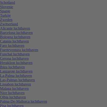
Schotland
Slovenie
Spanje
Turkije
Zweden
Zwitserland
Alicante luchthaven
Barcelona luchthaven
Bologna luchthaven
Catania luchthaven
Faro luchthaven
Fuerteventura luchthaven
Funchal luchthaven
Gerona luchthaven
Heraklion luchthaven
Ibiza luchthaven
Lanzarote luchthaven
La-Palma luchthaven
Las-Palmas luchthaven
Lissabon luchthaven
Malaga luchthaven
Nice luchthaven
Olbia luchthaven
Palma-De-Mallorca luchthaven
Pisa luchthaven