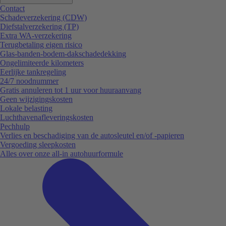
Contact
Schadeverzekering (CDW)
Diefstalverzekering (TP)
Extra WA-verzekering
Terugbetaling eigen risico
Glas-banden-bodem-dakschadedekking
Ongelimiteerde kilometers
Eerlijke tankregeling
24/7 noodnummer
Gratis annuleren tot 1 uur voor huuraanvang
Geen wijzigingskosten
Lokale belasting
Luchthavenafleveringskosten
Pechhulp
Verlies en beschadiging van de autosleutel en/of -papieren
Vergoeding sleepkosten
Alles over onze all-in autohuurformule