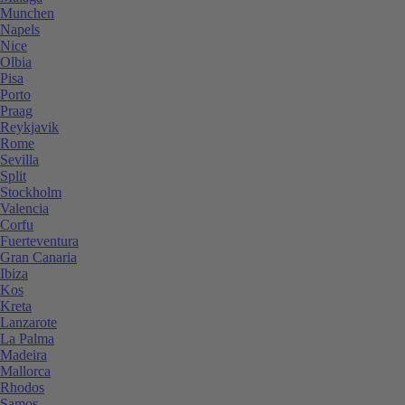
Munchen
Napels
Nice
Olbia
Pisa
Porto
Praag
Reykjavik
Rome
Sevilla
Split
Stockholm
Valencia
Corfu
Fuerteventura
Gran Canaria
Ibiza
Kos
Kreta
Lanzarote
La Palma
Madeira
Mallorca
Rhodos
Samos