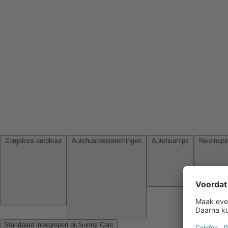
Zorgeloze autohuur
Autohuurbestemmingen
Autohuurtips
Standaard inbegrepen bij Sunny Cars