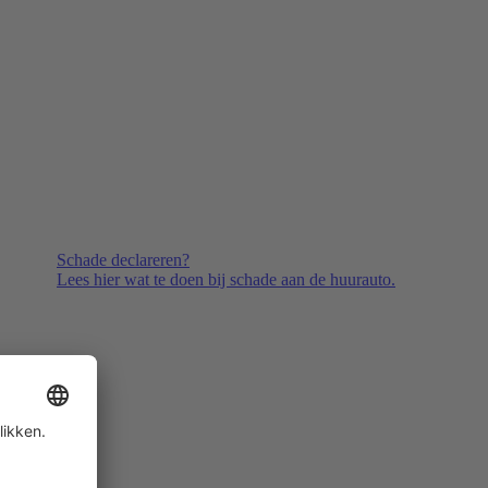
Schade declareren?
Lees hier wat te doen bij schade aan de huurauto.