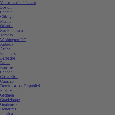
Vancouver luchthaven
Boston
Cancun
Chicago
Miami
Orlando
San Francisco
Toronto
Washington DC
Antigua
Aruba
Bahama's
Barbados
Belize
Bonaire
Canada
Costa Rica
Curaçao
Dominicaanse Republiek
El Salvador
Grenada
Guadeloupe
Guatemala
Honduras
Jamaica