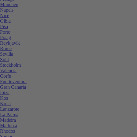
Munchen
Napels
Nice
Olbia
Pisa
Porto
Praag
Reykjavik
Rome
Sevilla
Split
Stockholm
Valencia
Corfu
Fuerteventura
Gran Canaria
Ibiza
Kos
Kreta
Lanzarote
La Palma
Madeira
Mallorca
Rhodos
Samos