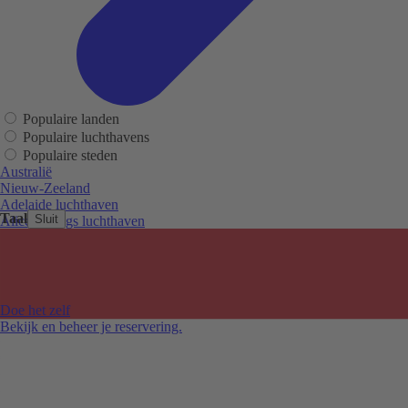
Populaire landen
Populaire luchthavens
Populaire steden
Australië
Nieuw-Zeeland
Adelaide luchthaven
Taal
Sluit
Alice Springs luchthaven
Auckland luchthaven
Cairns luchthaven
Christchurch luchthaven
Hobart luchthaven
Melbourne Tullamarine luchthaven
Doe het zelf
Perth luchthaven
Bekijk en beheer je reservering.
Sydney luchthaven
Auckland
Christchurch
Melbourne
Newcastle