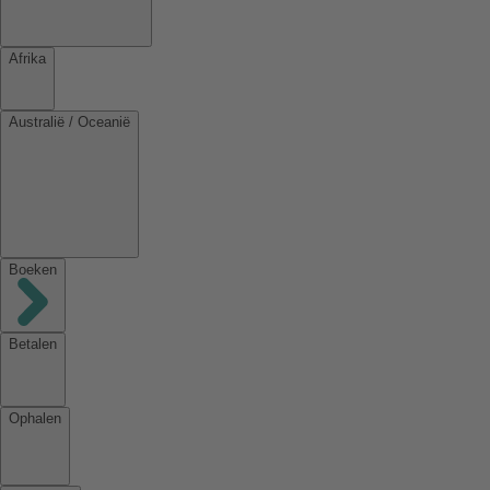
Afrika
Australië / Oceanië
Boeken
Betalen
Ophalen