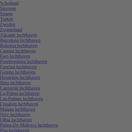
Schotland
Slovenie
Spanje
Turkije
Zweden
Zwitserland
Alicante luchthaven
Barcelona luchthaven
Bologna luchthaven
Catania luchthaven
Faro luchthaven
Fuerteventura luchthaven
Funchal luchthaven
Gerona luchthaven
Heraklion luchthaven
Ibiza luchthaven
Lanzarote luchthaven
La-Palma luchthaven
Las-Palmas luchthaven
Lissabon luchthaven
Malaga luchthaven
Nice luchthaven
Olbia luchthaven
Palma-De-Mallorca luchthaven
Pisa luchthaven