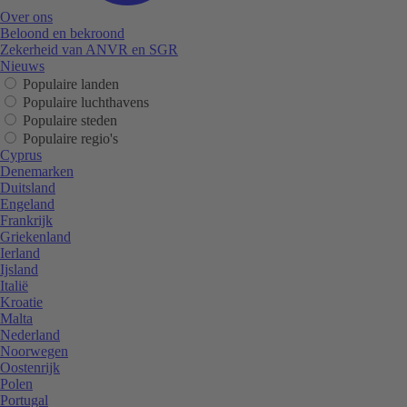
Over ons
Beloond en bekroond
Zekerheid van ANVR en SGR
Nieuws
Populaire landen
Populaire luchthavens
Populaire steden
Populaire regio's
Cyprus
Denemarken
Duitsland
Engeland
Frankrijk
Griekenland
Ierland
Ijsland
Italië
Kroatie
Malta
Nederland
Noorwegen
Oostenrijk
Polen
Portugal