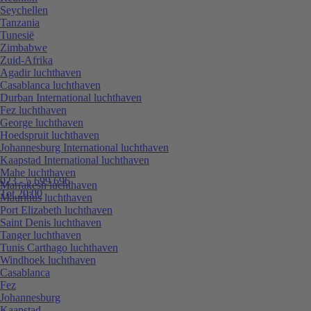
Seychellen
Tanzania
Tunesië
Zimbabwe
Zuid-Afrika
Agadir luchthaven
Casablanca luchthaven
Durban International luchthaven
Fez luchthaven
George luchthaven
Hoedspruit luchthaven
Johannesburg International luchthaven
Kaapstad International luchthaven
Mahe luchthaven
023 - 5 699 696
Marrakesh luchthaven
Tot 20:00
Mauritius luchthaven
Port Elizabeth luchthaven
Saint Denis luchthaven
Tanger luchthaven
Tunis Carthago luchthaven
Windhoek luchthaven
Casablanca
Fez
Johannesburg
Kaapstad