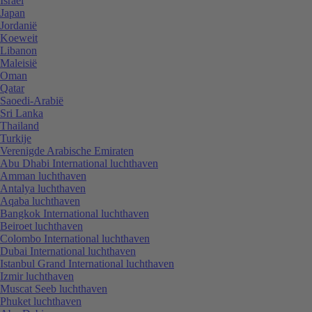
Israël
Japan
Jordanië
Koeweit
Libanon
Maleisië
Oman
Qatar
Saoedi-Arabië
Sri Lanka
Thailand
Turkije
Verenigde Arabische Emiraten
Abu Dhabi International luchthaven
Amman luchthaven
Antalya luchthaven
Aqaba luchthaven
Bangkok International luchthaven
Beiroet luchthaven
Colombo International luchthaven
Dubai International luchthaven
Istanbul Grand International luchthaven
Izmir luchthaven
Muscat Seeb luchthaven
Phuket luchthaven