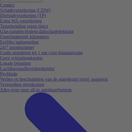
Contact
Schadeverzekering (CDW)
Diefstalverzekering (TP)
Extra WA-verzekering
Terugbetaling eigen risico
Glas-banden-bodem-dakschadedekking
Ongelimiteerde kilometers
Eerlijke tankregeling
24/7 noodnummer
Gratis annuleren tot 1 uur voor huuraanvang
Geen wijzigingskosten
Lokale belasting
Luchthavenafleveringskosten
Pechhulp
Verlies en beschadiging van de autosleutel en/of -papieren
Vergoeding sleepkosten
Alles over onze all-in autohuurformule