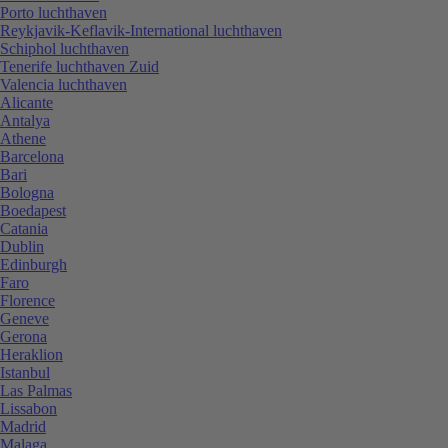
Porto luchthaven
Reykjavik-Keflavik-International luchthaven
Schiphol luchthaven
Tenerife luchthaven Zuid
Valencia luchthaven
Alicante
Antalya
Athene
Barcelona
Bari
Bologna
Boedapest
Catania
Dublin
Edinburgh
Faro
Florence
Geneve
Gerona
Heraklion
Istanbul
Las Palmas
Lissabon
Madrid
Malaga