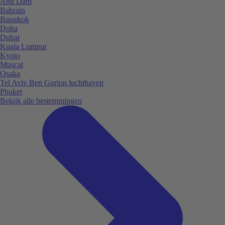
Abu Dabi
Bahrain
Bangkok
Doha
Dubai
Kuala Lumpur
Kyoto
Muscat
Osaka
Tel Aviv Ben Gurion luchthaven
Phuket
Bekijk alle bestemmingen