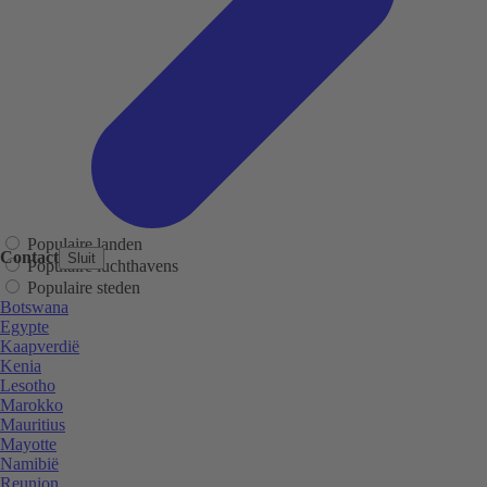
Populaire landen
Contact
Sluit
Populaire luchthavens
Populaire steden
Botswana
Egypte
Kaapverdië
Kenia
Lesotho
Marokko
Mauritius
Mayotte
Namibië
Reunion