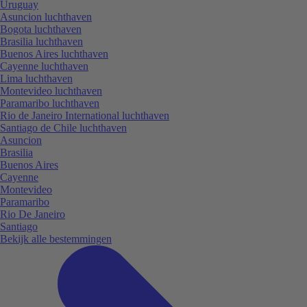
Uruguay
Asuncion luchthaven
Bogota luchthaven
Brasilia luchthaven
Buenos Aires luchthaven
Cayenne luchthaven
Lima luchthaven
Montevideo luchthaven
Paramaribo luchthaven
Rio de Janeiro International luchthaven
Santiago de Chile luchthaven
Asuncion
Brasilia
Buenos Aires
Cayenne
Montevideo
Paramaribo
Rio De Janeiro
Santiago
Bekijk alle bestemmingen