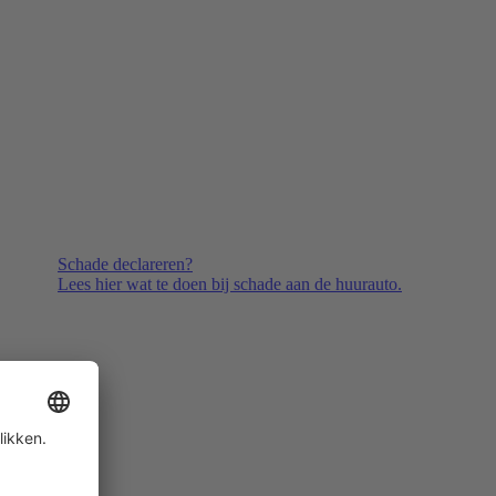
Schade declareren?
Lees hier wat te doen bij schade aan de huurauto.