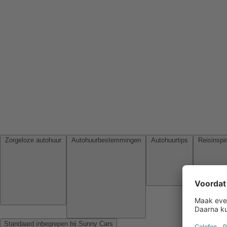
Zorgeloze autohuur
Autohuurbestemmingen
Autohuurtips
Standaard inbegrepen bij Sunny Cars