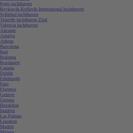
Porto luchthaven
Reykjavik-Keflavik-International luchthaven
Schiphol luchthaven
Tenerife luchthaven Zuid
Valencia luchthaven
Alicante
Antalya
Athene
Barcelona
Bari
Bologna
Boedapest
Catania
Dublin
Edinburgh
Faro
Florence
Geneve
Gerona
Heraklion
Istanbul
Las Palmas
Lissabon
Madrid
Malaga