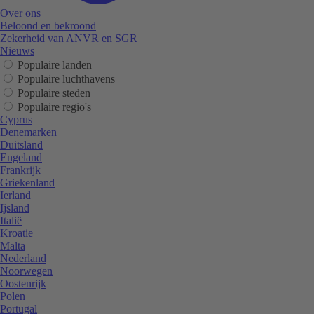
Over ons
Beloond en bekroond
Zekerheid van ANVR en SGR
Nieuws
Populaire landen
Populaire luchthavens
Populaire steden
Populaire regio's
Cyprus
Denemarken
Duitsland
Engeland
Frankrijk
Griekenland
Ierland
Ijsland
Italië
Kroatie
Malta
Nederland
Noorwegen
Oostenrijk
Polen
Portugal