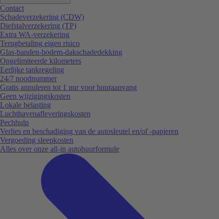
Contact
Schadeverzekering (CDW)
Diefstalverzekering (TP)
Extra WA-verzekering
Terugbetaling eigen risico
Glas-banden-bodem-dakschadedekking
Ongelimiteerde kilometers
Eerlijke tankregeling
24/7 noodnummer
Gratis annuleren tot 1 uur voor huuraanvang
Geen wijzigingskosten
Lokale belasting
Luchthavenafleveringskosten
Pechhulp
Verlies en beschadiging van de autosleutel en/of -papieren
Vergoeding sleepkosten
Alles over onze all-in autohuurformule