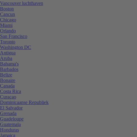
Vancouver luchthaven
Boston
Cancun
Chicago
Miami
Orlando
San Francisco
Toronto
Washington DC
Antigua
Aruba
Bahama's
Barbados
Belize
Bonaire
Canada
Costa Rica
Curaçao
Dominicaanse Republiek
El Salvador
Grenada
Guadeloupe
Guatemala
Honduras
Jamaica