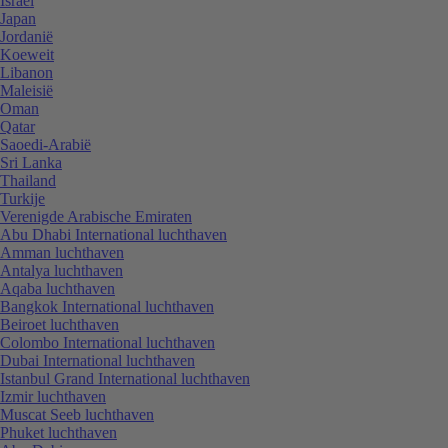
Israël
Japan
Jordanië
Koeweit
Libanon
Maleisië
Oman
Qatar
Saoedi-Arabië
Sri Lanka
Thailand
Turkije
Verenigde Arabische Emiraten
Abu Dhabi International luchthaven
Amman luchthaven
Antalya luchthaven
Aqaba luchthaven
Bangkok International luchthaven
Beiroet luchthaven
Colombo International luchthaven
Dubai International luchthaven
Istanbul Grand International luchthaven
Izmir luchthaven
Muscat Seeb luchthaven
Phuket luchthaven