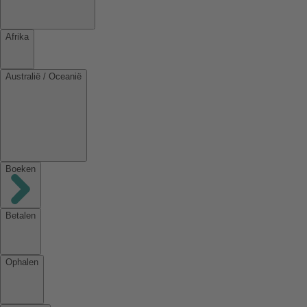
Afrika
Australië / Oceanië
Boeken
Betalen
Ophalen