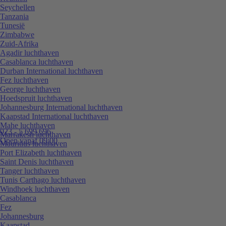
Seychellen
Tanzania
Tunesië
Zimbabwe
Zuid-Afrika
Agadir luchthaven
Casablanca luchthaven
Durban International luchthaven
Fez luchthaven
George luchthaven
Hoedspruit luchthaven
Johannesburg International luchthaven
Kaapstad International luchthaven
Mahe luchthaven
023 - 5 699 696
Marrakesh luchthaven
Open vanaf 09:00
Mauritius luchthaven
Port Elizabeth luchthaven
Saint Denis luchthaven
Tanger luchthaven
Tunis Carthago luchthaven
Windhoek luchthaven
Casablanca
Fez
Johannesburg
Kaapstad