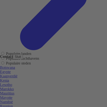
Populaire landen
Contact
Sluit
Populaire luchthavens
Populaire steden
Botswana
Egypte
Kaapverdië
Kenia
Lesotho
Marokko
Mauritius
Mayotte
Namibië
Reunion