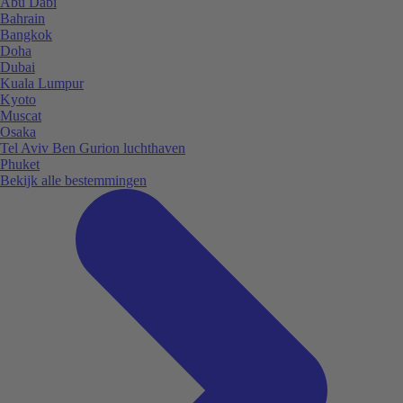
Abu Dabi
Bahrain
Bangkok
Doha
Dubai
Kuala Lumpur
Kyoto
Muscat
Osaka
Tel Aviv Ben Gurion luchthaven
Phuket
Bekijk alle bestemmingen