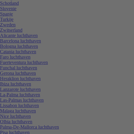
Schotland
Slovenie
Spanje
Turkije
Zweden
Zwitserland
Alicante luchthaven
Barcelona luchthaven
Bologna luchthaven
Catania luchthaven
Faro luchthaven
Fuerteventura luchthaven
Funchal luchthaven
Gerona luchthaven
Heraklion luchthaven
Ibiza luchthaven
Lanzarote luchthaven
La-Palma luchthaven
Las-Palmas luchthaven
Lissabon luchthaven
Malaga luchthaven
Nice luchthaven
Olbia luchthaven
Palma-De-Mallorca luchthaven
Pisa luchthaven