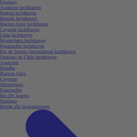
Uruguay
Asuncion luchthaven
Bogota luchthaven
Brasilia luchthaven
Buenos Aires luchthaven
Cayenne luchthaven
Lima luchthaven
Montevideo luchthaven
Paramaribo luchthaven
Rio de Janeiro International luchthaven
Santiago de Chile luchthaven
Asuncion
Brasilia
Buenos Aires
Cayenne
Montevideo
Paramaribo
Rio De Janeiro
Santiago
Bekijk alle bestemmingen