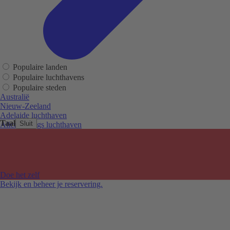
Populaire landen
Populaire luchthavens
Populaire steden
Australië
Nieuw-Zeeland
Adelaide luchthaven
Taal
Sluit
Alice Springs luchthaven
Auckland luchthaven
Cairns luchthaven
Christchurch luchthaven
Hobart luchthaven
Melbourne Tullamarine luchthaven
Doe het zelf
Perth luchthaven
Bekijk en beheer je reservering.
Sydney luchthaven
Auckland
Christchurch
Melbourne
Newcastle