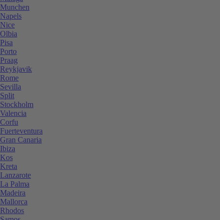
Munchen
Napels
Nice
Olbia
Pisa
Porto
Praag
Reykjavik
Rome
Sevilla
Split
Stockholm
Valencia
Corfu
Fuerteventura
Gran Canaria
Ibiza
Kos
Kreta
Lanzarote
La Palma
Madeira
Mallorca
Rhodos
Samos